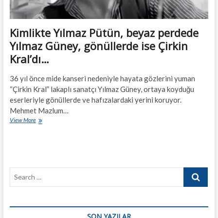
Kimlikte Yılmaz Pütün, beyaz perdede
Yılmaz Güney, gönüllerde ise Çirkin
Kral’dı…
36 yıl önce mide kanseri nedeniyle hayata gözlerini yuman
“Çirkin Kral” lakaplı sanatçı Yılmaz Güney, ortaya koyduğu
eserleriyle gönüllerde ve hafızalardaki yerini koruyor.
Mehmet Mazlum…
Kimlikte
View More
Yılmaz
Pütün,
beyaz
perdede
Yılmaz
Search
Güney,
gönüllerde
…
ise
Çirkin
Kral’dı…
SON YAZILAR