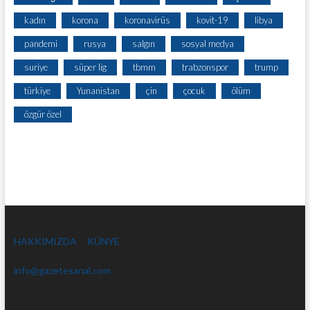
kadın
korona
koronavirüs
kovit-19
libya
pandemi
rusya
salgın
sosyal medya
suriye
süper lig
tbmm
trabzonspor
trump
türkiye
Yunanistan
çin
çocuk
ölüm
özgür özel
HAKKIMIZDA
KÜNYE
info@gazetesanal.com