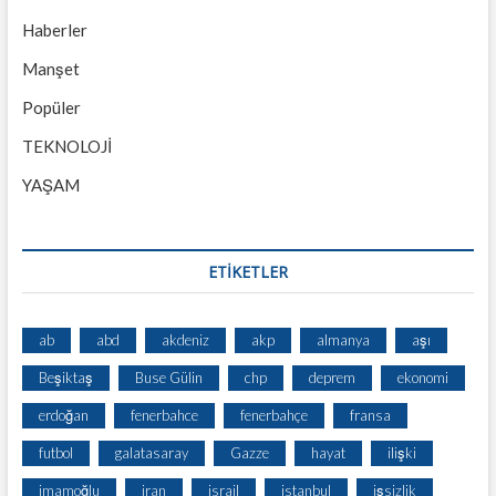
Haberler
Manşet
Popüler
TEKNOLOJİ
YAŞAM
ETİKETLER
ab
abd
akdeniz
akp
almanya
aşı
Beşiktaş
Buse Gülin
chp
deprem
ekonomi
erdoğan
fenerbahce
fenerbahçe
fransa
futbol
galatasaray
Gazze
hayat
ilişki
imamoğlu
iran
israil
istanbul
işsizlik