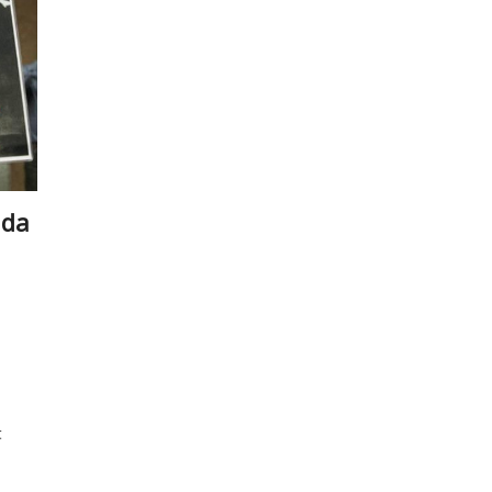
nda
t