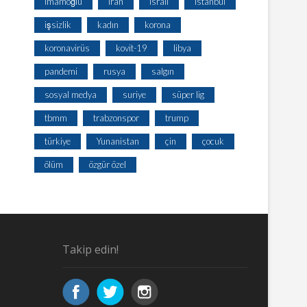
imamoğlu
iran
israil
istanbul
işsizlik
kadın
korona
koronavirüs
kovit-19
libya
pandemi
rusya
salgın
sosyal medya
suriye
süper lig
tbmm
trabzonspor
trump
türkiye
Yunanistan
çin
çocuk
ölüm
özgür özel
Takip edin!