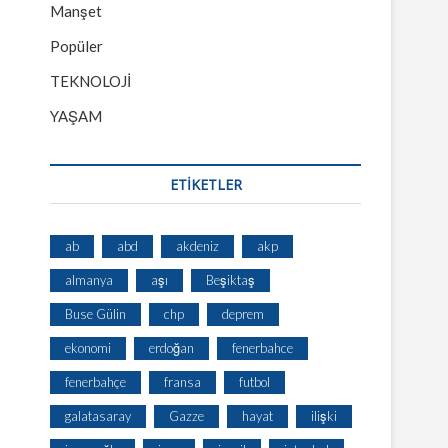
Manşet
Popüler
TEKNOLOJİ
YAŞAM
ETİKETLER
ab
abd
akdeniz
akp
almanya
aşı
Beşiktaş
Buse Gülin
chp
deprem
ekonomi
erdoğan
fenerbahce
fenerbahçe
fransa
futbol
galatasaray
Gazze
hayat
ilişki