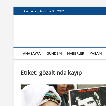
Skip
Cumartesi, Ağustos 08, 2026
to
content
GazeteSanal
ANASAYFA
GÜNDEM
HABERLER
YAŞAM
Etiket:
gözaltında kayıp