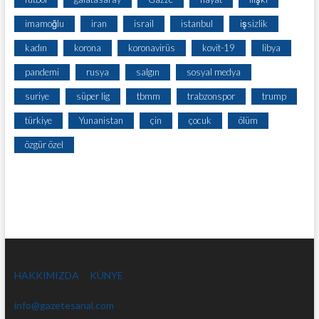
imamoğlu
iran
israil
istanbul
işsizlik
kadın
korona
koronavirüs
kovit-19
libya
pandemi
rusya
salgın
sosyal medya
suriye
süper lig
tbmm
trabzonspor
trump
türkiye
Yunanistan
çin
çocuk
ölüm
özgür özel
HAKKIMIZDA
KÜNYE
info@gazetesanal.com