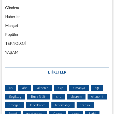
Gündem
Haberler
Manşet
Popüler
TEKNOLOJİ
YAŞAM
ETİKETLER
ab
abd
akdeniz
akp
almanya
aşı
Beşiktaş
Buse Gülin
chp
deprem
ekonomi
erdoğan
fenerbahce
fenerbahçe
fransa
futbol
galatasaray
Gazze
hayat
ilişki