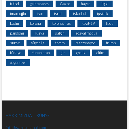
futbol
galatasaray
Gazze
hayat
ilişki
imamoğlu
iran
israil
istanbul
işsizlik
kadın
korona
koronavirüs
kovit-19
libya
pandemi
rusya
salgın
sosyal medya
suriye
süper lig
tbmm
trabzonspor
trump
türkiye
Yunanistan
çin
çocuk
ölüm
özgür özel
HAKKIMIZDA
KÜNYE
info@gazetesanal.com