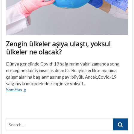
Zengin ülkeler aşıya ulaştı, yoksul
ülkeler ne olacak?
Dünya genelinde Covid-19 salgınının yakın zamanda sona
ereceğine dair iyimserlik de arttı. Bu iyimserlikte aşılama
çalışmalarına başlanmasının payı büyük. Ancak,Covid-19
salgınıyla mücadelede zengin ve yoksul…
Zengin
View More
ülkeler
aşıya
ulaştı,
yoksul
ülkeler
Search
ne
olacak?
…