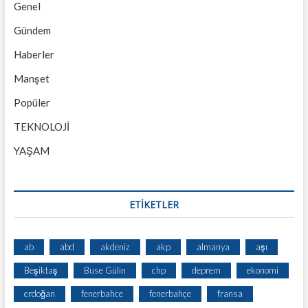
Genel
Gündem
Haberler
Manşet
Popüler
TEKNOLOJİ
YAŞAM
ETİKETLER
ab
abd
akdeniz
akp
almanya
aşı
Beşiktaş
Buse Gülin
chp
deprem
ekonomi
erdoğan
fenerbahce
fenerbahçe
fransa