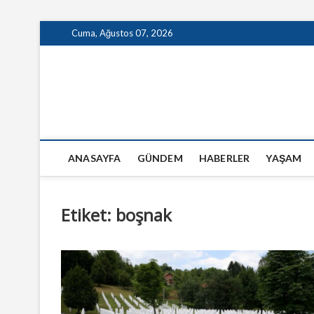
Skip
Cuma, Ağustos 07, 2026
to
content
GazeteSanal
ANASAYFA
GÜNDEM
HABERLER
YAŞAM
Etiket:
boşnak