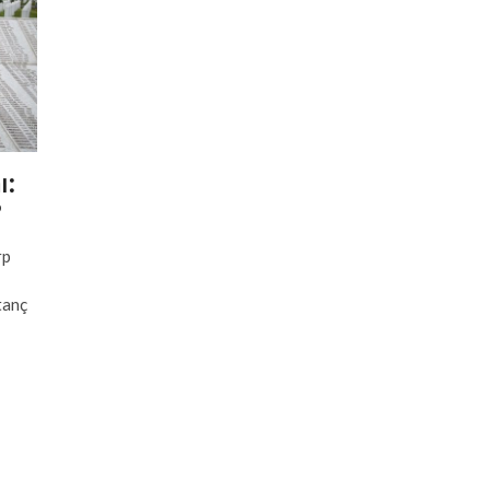
ı:
?
rp
tanç