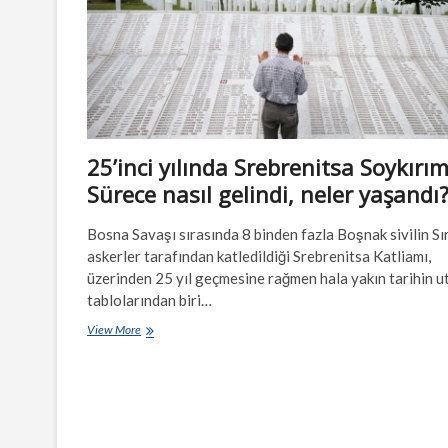
25’inci yılında Srebrenitsa Soykırım
Sürece nasıl gelindi, neler yaşandı
Bosna Savaşı sırasında 8 binden fazla Boşnak sivilin Sı
askerler tarafından katledildiği Srebrenitsa Katliamı,
üzerinden 25 yıl geçmesine rağmen hala yakın tarihin u
tablolarından biri…
25’inci
View More
yılında
Srebrenitsa
Soykırımı:
Sürece
nasıl
gelindi,