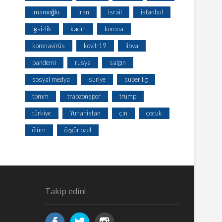
imamoğlu
iran
israil
istanbul
işsizlik
kadın
korona
koronavirüs
kovit-19
libya
pandemi
rusya
salgın
sosyal medya
suriye
süper lig
tbmm
trabzonspor
trump
türkiye
Yunanistan
çin
çocuk
ölüm
özgür özel
Takip edin!