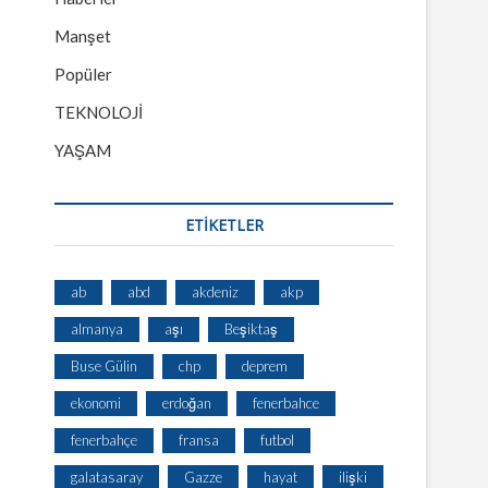
Manşet
Popüler
TEKNOLOJİ
YAŞAM
ETİKETLER
ab
abd
akdeniz
akp
almanya
aşı
Beşiktaş
Buse Gülin
chp
deprem
ekonomi
erdoğan
fenerbahce
fenerbahçe
fransa
futbol
galatasaray
Gazze
hayat
ilişki