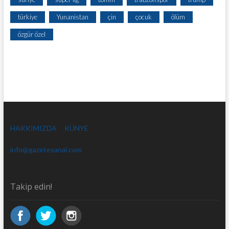
türkiye
Yunanistan
çin
çocuk
ölüm
özgür özel
HAKKIMIZDA
KÜNYE
info@gazetesanal.com
Takip edin!