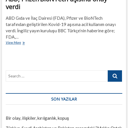
verdi
ABD Gıda ve İlaç Dairesi (FDA), Pfizer ve BioNTech
tarafından geliştirilen Kovid-19 aşısına acil kullanım onayı
verdi. İngiliz yayın kuruluşu BBC Türkçe’nin haberine göre;
FDA,…
ABD,
View More
Pfizer/BioNTech
aşısına
onay
verdi
Search
…
SON YAZILAR
Bir olay, ilişkiler, kırılganlık, kopuş
Türkiye, Suudi Arabistan ve Pakistan arasındaki “Mekke Ortak