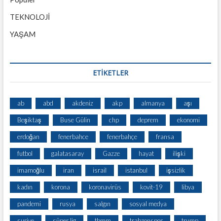
TEKNOLOJİ
YAŞAM
ETİKETLER
ab
abd
akdeniz
akp
almanya
aşı
Beşiktaş
Buse Gülin
chp
deprem
ekonomi
erdoğan
fenerbahce
fenerbahçe
fransa
futbol
galatasaray
Gazze
hayat
ilişki
imamoğlu
iran
israil
istanbul
işsizlik
kadın
korona
koronavirüs
kovit-19
libya
pandemi
rusya
salgın
sosyal medya
suriye
süper lig
tbmm
trabzonspor
trump