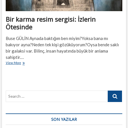
Bir karma resim sergisi: İzlerin
Ötesinde
Buse GÜLİN Aynada baktığım ben miyim?Yoksa bana mı
bakıyor ayna?Neden tek kişi gözüküyorum?Oysa bende saklı
bir galaksi var. Bilinç, insan hayatında büyük bir anlama
sahiptir.…
Bir
View More
karma
resim
sergisi:
İzlerin
Ötesinde
Search
…
SON YAZILAR