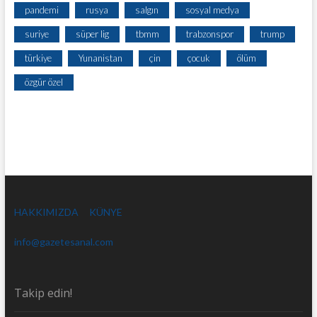
pandemi
rusya
salgın
sosyal medya
suriye
süper lig
tbmm
trabzonspor
trump
türkiye
Yunanistan
çin
çocuk
ölüm
özgür özel
HAKKIMIZDA
KÜNYE
info@gazetesanal.com
Takip edin!