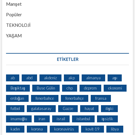
Manşet
Popüler
TEKNOLOJİ
YAŞAM
ETİKETLER
ab
abd
akdeniz
akp
almanya
aşı
Beşiktaş
Buse Gülin
chp
deprem
ekonomi
erdoğan
fenerbahce
fenerbahçe
fransa
futbol
galatasaray
Gazze
hayat
ilişki
imamoğlu
iran
israil
istanbul
işsizlik
kadın
korona
koronavirüs
kovit-19
libya