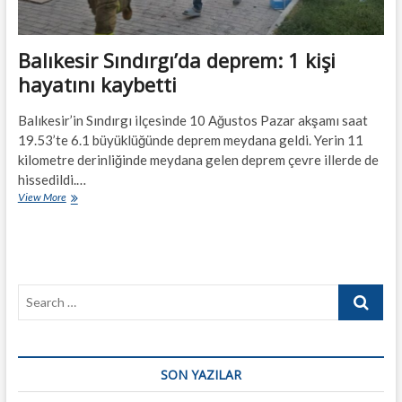
Balıkesir Sındırgı’da deprem: 1 kişi
hayatını kaybetti
Balıkesir’in Sındırgı ilçesinde 10 Ağustos Pazar akşamı saat
19.53’te 6.1 büyüklüğünde deprem meydana geldi. Yerin 11
kilometre derinliğinde meydana gelen deprem çevre illerde de
hissedildi.…
Balıkesir
View More
Sındırgı’da
deprem:
1
kişi
hayatını
Search
kaybetti
…
SON YAZILAR