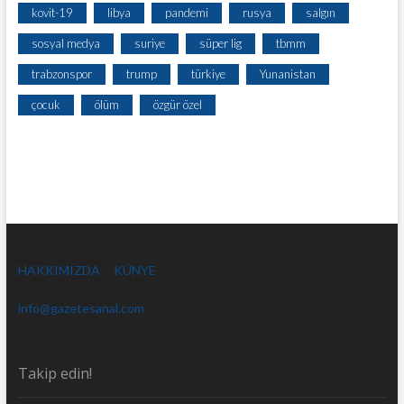
kovit-19
libya
pandemi
rusya
salgın
sosyal medya
suriye
süper lig
tbmm
trabzonspor
trump
türkiye
Yunanistan
çocuk
ölüm
özgür özel
HAKKIMIZDA
KÜNYE
info@gazetesanal.com
Takip edin!