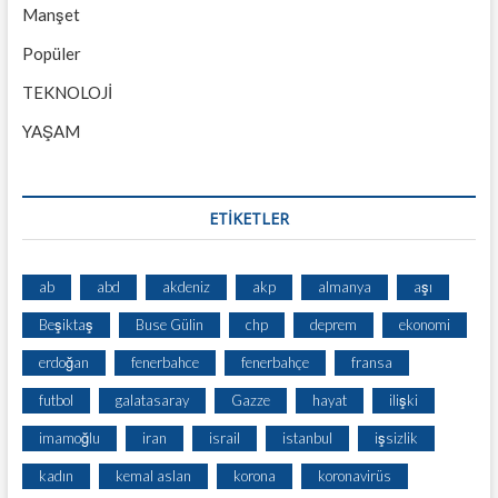
Manşet
Popüler
TEKNOLOJİ
YAŞAM
ETİKETLER
ab
abd
akdeniz
akp
almanya
aşı
Beşiktaş
Buse Gülin
chp
deprem
ekonomi
erdoğan
fenerbahce
fenerbahçe
fransa
futbol
galatasaray
Gazze
hayat
ilişki
imamoğlu
iran
israil
istanbul
işsizlik
kadın
kemal aslan
korona
koronavirüs