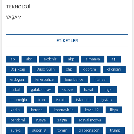
TEKNOLOJİ
YAŞAM
ETİKETLER
ab
abd
akdeniz
akp
almanya
aşı
Beşiktaş
Buse Gülin
chp
deprem
ekonomi
erdoğan
fenerbahce
fenerbahçe
fransa
futbol
galatasaray
Gazze
hayat
ilişki
imamoğlu
iran
israil
istanbul
işsizlik
kadın
korona
koronavirüs
kovit-19
libya
pandemi
rusya
salgın
sosyal medya
suriye
süper lig
tbmm
trabzonspor
trump