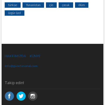
türkiye
Yunanistan
çin
çocuk
ölüm
özgür özel
HAKKIMIZDA
KÜNYE
info@gazetesanal.com
Takip edin!