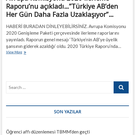
Raporu’nu açıkladı…”Türkiye AB’den
Her Gün Daha Fazla Uzaklaşıyor”…
HABERİ BURADAN DİNLEYEBİLİRSİNİZ. Avrupa Komisyonu
2020 Genişleme Paketi çerçevesinde ilerleme raporlarını
yayınladı. Raporun genel mesajı ‘Türkiye’nin AB’ye üyelik
şansının giderek azaldığı’ oldu. 2020 Türkiye Raporu’nda…
Avrupa
View More
Komisyonu
2020
İlerleme
Raporu’nu
açıkladı…”Türkiye
Search
AB’den
Her
…
Gün
Daha
Fazla
SON YAZILAR
Uzaklaşıyor”…
Öğrenci affı düzenlemesi TBMM’den geçti