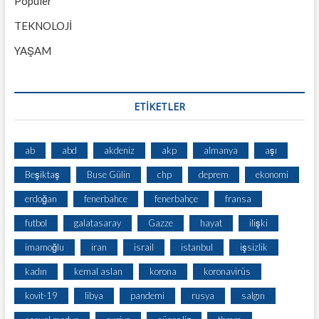
Popüler
TEKNOLOJİ
YAŞAM
ETİKETLER
ab
abd
akdeniz
akp
almanya
aşı
Beşiktaş
Buse Gülin
chp
deprem
ekonomi
erdoğan
fenerbahce
fenerbahçe
fransa
futbol
galatasaray
Gazze
hayat
ilişki
imamoğlu
iran
israil
istanbul
işsizlik
kadın
kemal aslan
korona
koronavirüs
kovit-19
libya
pandemi
rusya
salgın