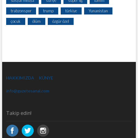
sosyal medya
suriye
süper lig
tbmm
trabzonspor
trump
türkiye
Yunanistan
çocuk
ölüm
özgür özel
HAKKIMIZDA
KÜNYE
info@gazetesanal.com
Takip edin!