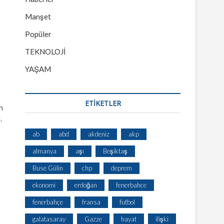
Manşet
Popüler
TEKNOLOJİ
YAŞAM
ETİKETLER
n
.
ab
abd
akdeniz
akp
almanya
aşı
Beşiktaş
Buse Gülin
chp
deprem
ekonomi
erdoğan
fenerbahce
fenerbahçe
fransa
futbol
galatasaray
Gazze
hayat
ilişki