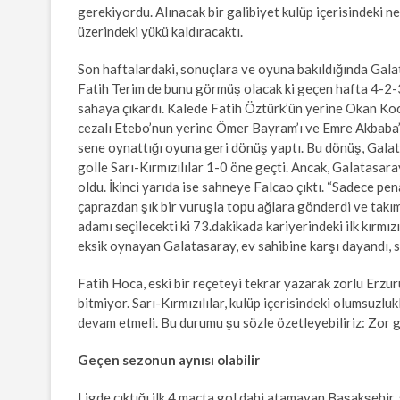
gerekiyordu. Alınacak bir galibiyet kulüp içerisindeki 
üzerindeki yükü kaldıracaktı.
Son haftalardaki, sonuçlara ve oyuna bakıldığında Gala
Fatih Terim de bunu görmüş olacak ki geçen hafta 4-2-
sahaya çıkardı. Kalede Fatih Öztürk’ün yerine Okan Koc
cezalı Etebo’nun yerine Ömer Bayram’ı ve Emre Akbaba’n
sene oynattığı oyuna geri dönüş yaptı. Bu dönüş, Galata
golle Sarı-Kırmızılılar 1-0 öne geçti. Ancak, Galatasa
oldu. İkinci yarıda ise sahneye Falcao çıktı. “Sadece pe
çaprazdan şık bir vuruşla topu ağlara gönderdi ve takımı
adamı seçilecekti ki 73.dakikada kariyerindeki ilk kırmız
eksik oynayan Galatasaray, ev sahibine karşı dayandı, 
Fatih Hoca, eski bir reçeteyi tekrar yazarak zorlu Erz
bitmiyor. Sarı-Kırmızılılar, kulüp içerisindeki olumsuzlu
devam etmeli. Bu durumu şu sözle özetleyebiliriz: Zor g
Geçen sezonun aynısı olabilir
Ligde çıktığı ilk 4 maçta gol dahi atamayan Başakşehir