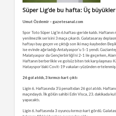
Süper Lig’de bu hafta: Üç büyükler
Umut Özdemir – gazetesanal.com
Spor Toto Süper Lig’in 6.haftası geride kaldı. Haftanı
yenilmezlik serisini 3 maça çıkardı. Galatasaray depla
haftayı bay geçen ve çıktığı son iki maçı kaybeden Beşi
ise evinde ağırladığı Antalyaspor’u 5-1 yendi. Gaziant
Malatyaspor da Gençlerbirliği’ni 2-1 ile geçerken, Alan
Haftanın berberlikle ve golsüz biten tek karşılaşma
Hatayspor’daki Covit-19 vakaları yüzünden ertelenmişti
26 gol atıldı, 3 kırmızı kart çıktı
Ligin 6. Haftasında 3’ü penaltıdan 26 gol atıldı. Haft
maçındaydı. İlk gölün sahibi Edin Visca, 23. dakikada kul
yapacaktı.
Ligin 6. haftasında 3 oyuncu kırmızı kart gördü. Galat