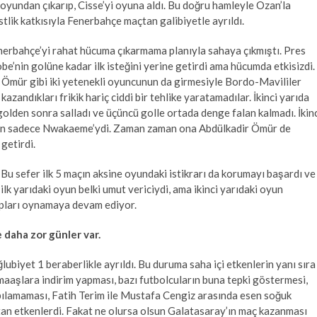
ı oyundan çıkarıp, Cisse’yi oyuna aldı. Bu doğru hamleyle Ozan’la
istlik katkısıyla Fenerbahçe maçtan galibiyetle ayrıldı.
erbahçe’yi rahat hücuma çıkarmama planıyla sahaya çıkmıştı. Pres
obe’nin golüne kadar ilk isteğini yerine getirdi ama hücumda etkisizdi.
mür gibi iki yetenekli oyuncunun da girmesiyle Bordo-Mavililer
zandıkları frikik hariç ciddi bir tehlike yaratamadılar. İkinci yarıda
i golden sonra salladı ve üçüncü golle ortada denge falan kalmadı. İkin
bilen sadece Nwakaeme’ydi. Zaman zaman ona Abdülkadir Ömür de
getirdi.
Bu sefer ilk 5 maçın aksine oyundaki istikrarı da korumayı başardı ve
 ilk yarıdaki oyun belki umut vericiydi, ama ikinci yarıdaki oyun
yıpları oynamaya devam ediyor.
 daha zor günler var.
biyet 1 beraberlikle ayrıldı. Bu duruma saha içi etkenlerin yanı sıra
maaşlara indirim yapması, bazı futbolcuların buna tepki göstermesi,
pılamaması, Fatih Terim ile Mustafa Cengiz arasında esen soğuk
atan etkenlerdi. Fakat ne olursa olsun Galatasaray’ın maç kazanması