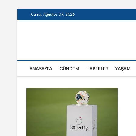
Skip
Cuma, Ağustos 07, 2026
to
content
GazeteSanal
ANASAYFA
GÜNDEM
HABERLER
YAŞAM