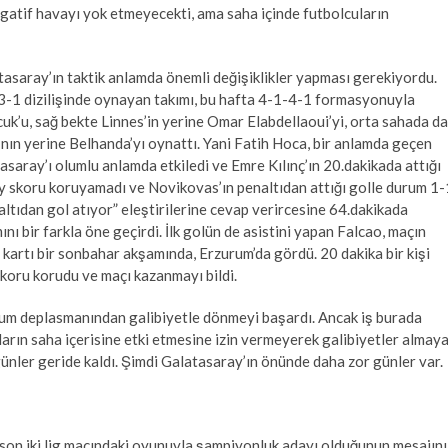
negatif havayı yok etmeyecekti, ama saha içinde futbolcuların
tasaray’ın taktik anlamda önemli değişiklikler yapması gerekiyordu.
3-1 dizilişinde oynayan takımı, bu hafta 4-1-4-1 formasyonuyla
uk’u, sağ bekte Linnes’in yerine Omar Elabdellaoui’yi, orta sahada da
ın yerine Belhanda’yı oynattı. Yani Fatih Hoca, bir anlamda geçen
saray’ı olumlu anlamda etkiledi ve Emre Kılınç’ın 20.dakikada attığı
ray skoru koruyamadı ve Novikovas’ın penaltıdan attığı golle durum 1-
naltıdan gol atıyor” eleştirilerine cevap verircesine 64.dakikada
nı bir farkla öne geçirdi. İlk golün de asistini yapan Falcao, maçın
ı kartı bir sonbahar akşamında, Erzurum’da gördü. 20 dakika bir kişi
skoru korudu ve maçı kazanmayı bildi.
urum deplasmanından galibiyetle dönmeyi başardı. Ancak iş burada
kların saha içerisine etki etmesine izin vermeyerek galibiyetler almay
ünler geride kaldı. Şimdi Galatasaray’ın önünde daha zor günler var.
, son iki lig maçındaki oyunuyla şampiyonluk adayı olduğunun mesajını