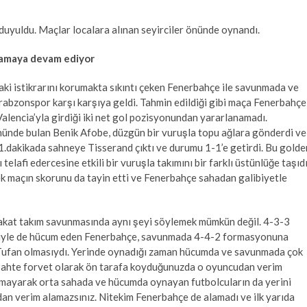
i duyuldu. Maçlar localara alınan seyirciler önünde oynandı.
namaya devam ediyor
aki istikrarını korumakta sıkıntı çeken Fenerbahçe ile savunmada ve
abzonspor karşı karşıya geldi. Tahmin edildiği gibi maça Fenerbahçe
 Valencia’yla girdiği iki net gol pozisyonundan yararlanamadı.
ünde bulan Benik Afobe, düzgün bir vuruşla topu ağlara gönderdi ve
 51.dakikada sahneye Tisserand çıktı ve durumu 1-1’e getirdi. Bu golde
telafi edercesine etkili bir vuruşla takımını bir farklı üstünlüğe taşıdı
 maçın skorunu da tayin etti ve Fenerbahçe sahadan galibiyetle
Fakat takım savunmasında aynı şeyi söylemek mümkün değil. 4-3-3
iğiyle de hücum eden Fenerbahçe, savunmada 4-4-2 formasyonuna
an Tufan olmasıydı. Yerinde oynadığı zaman hücumda ve savunmada çok
 sahte forvet olarak ön tarafa koyduğunuzda o oyuncudan verim
olmayarak orta sahada ve hücumda oynayan futbolcuların da yerini
dan verim alamazsınız. Nitekim Fenerbahçe de alamadı ve ilk yarıda