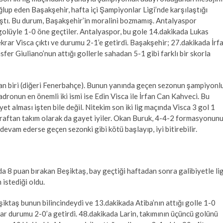
up eden Başakşehir, hafta içi Şampiyonlar Ligi’nde karşılaştığı
mıştı. Bu durum, Başakşehir’in moralini bozmamış. Antalyaspor
 golüyle 1-0 öne geçtiler. Antalyaspor, bu gole 14.dakikada Lukas
rar Visca çıktı ve durumu 2-1’e getirdi. Başakşehir; 27.dakikada İrf
sfer Giuliano’nun attığı gollerle sahadan 5-1 gibi farklı bir skorla
mdan biri (diğeri Fenerbahçe). Bunun yanında geçen sezonun şampiyonl
ronun en önemli iki ismi ise Edin Visca ile İrfan Can Kahveci. Bu
et alması işten bile değil. Nitekim son iki lig maçında Visca 3 gol 1
 taraftan takım olarak da gayet iyiler. Okan Buruk, 4-4-2 formasyonun
devam ederse geçen sezonki gibi kötü başlayıp, iyi bitirebilir.
da 8 puan bırakan Beşiktaş, bay geçtiği haftadan sonra galibiyetle li
istediği oldu.
şiktaş bunun bilincindeydi ve 13.dakikada Atiba’nın attığı golle 1-0
ar durumu 2-0’a getirdi. 48.dakikada Larin, takımının üçüncü golünü