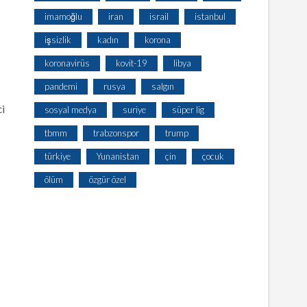
imamoğlu
iran
israil
istanbul
işsizlik
kadın
korona
koronavirüs
kovit-19
libya
pandemi
rusya
salgın
ci
sosyal medya
suriye
süper lig
tbmm
trabzonspor
trump
türkiye
Yunanistan
çin
çocuk
ölüm
özgür özel