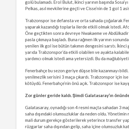
golü bulamadı. Erol Bulut, ikinci yarının başında Sosa’y
Pelkas, asıl mevkilerine geçti ve Cisse’nin de 1 gol 1 as
Trabzonspor ise defansta ve orta sahada çoğalarak Fen
yaparak kazandığı toplarla ilerde etkili olmak istedi. Af
Öne geçtikten sonra devreye Nwakaeme ve Abdülkadir Ö
pasla çıkmaya başladı. Buna rağmen ilk yarının sonunda ka
yenilen ilk gol ise bütün takımın dengesini sarstı. İkinc
yarıda Trabzonspor’da etkili olabilen ve ayakta kala
yardımcı olmak istedi ama yetersizdi. Bu da mağlubiyeti 
Fenerbahçe bu sezon geriye düşse bile kazanmayı bildi. 
yenilmezlik serisini 3 maça çıkardı. Trabzonspor için ise
kötüydü. Fenerbahçe’nin önü açık. Trabzonspor ise ka
Zor günler geride kaldı. Şimdi Galatasaray’ın önünde
Galatasaray, oynadığı son 4 resmi maçta sahadan 3 mağlu
saha dışındaki olumsuzluklar da neden oldu. Yönetimin 
mali durum gerekçe gösterilerek yeterince transfer ya
rüzgarlar saha dışından gelip, saha içine olumsuzluk k