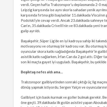
verdi. Geçen hafta Trabzonspor’u deplasmanda 2-0 mağl
Leipzig karşısında ise aynı skorla sahadan yenik ayrıl
karşısında fırtına gibi başladılar 11.dakikada Visca’nın
Podolski’yle cevap verdi. Ancak 23.dakikada sahneye tek
Can’ın, 35.dakikada Crivelli’nin ve 83.dakikada yeni tran
galip ayrıldı.
Başakşehir, Süper Lig’de en iyi kadroya sahip iki takı
motivasyonu ve oturmuş bir kadrosu var. Bu oturmuş kad
oyuncular skora katkı sağladığında Başakşehir’in galibiy
asistlik katkı sağlarken, İrfan Can da 2 gol attı. Diğer
son iki maçta gayet iyi uyguladı. Başakşehir, bu şekilde 
Beşiktaş nefes aldı ama…
Trabzonspor galibiyetinden sonraki çıktığı üç lig maçın
dönüş yapmak istiyordu. Sergen Yalçın ve oyuncularının 
Galibiyet için baskı kurmak ve goller bulmak gerekir. Be
öne geçti. 39.dakikada ilk golün asistini yapan Aboubak