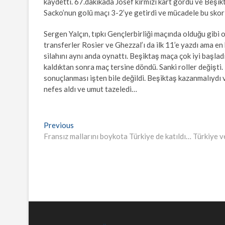
kaydetti. 67.dakikada Josef kırmızı kart gördü ve Beşikt
Sacko’nun golü maçı 3-2’ye getirdi ve mücadele bu skor
Sergen Yalçın, tıpkı Gençlerbirliği maçında olduğu gibi 
transferler Rosier ve Ghezzal’ı da ilk 11’e yazdı ama en b
silahını aynı anda oynattı. Beşiktaş maça çok iyi başlad
kaldıktan sonra maç tersine döndü. Sanki roller değişt
sonuçlanması işten bile değildi. Beşiktaş kazanmalıydı 
nefes aldı ve umut tazeledi…
Yazı
Previous
Previous
post:
Fransız mallarını boykota Türkiye de katıldı… Türkiye v
gezinmesi