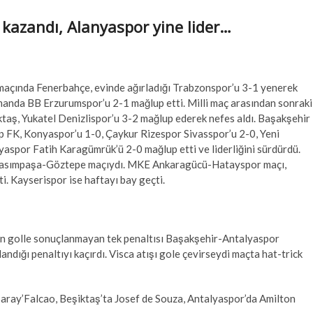
 kazandı, Alanyaspor yine lider…
n maçında Fenerbahçe, evinde ağırladığı Trabzonspor’u 3-1 yenerek
smanda BB Erzurumspor’u 2-1 mağlup etti. Milli maç arasından sonraki
ktaş, Yukatel Denizlispor’u 3-2 mağlup ederek nefes aldı. Başakşehir
ep FK, Konyaspor’u 1-0, Çaykur Rizespor Sivasspor’u 2-0, Yeni
yaspor Fatih Karagümrük’ü 2-0 mağlup etti ve liderliğini sürdürdü.
sı Kasımpaşa-Göztepe maçıydı. MKE Ankaragücü-Hatayspor maçı,
. Kayserispor ise haftayı bay geçti.
anın golle sonuçlanmayan tek penaltısı Başakşehir-Antalyaspor
landığı penaltıyı kaçırdı. Visca atışı gole çevirseydi maçta hat-trick
asaray’Falcao, Beşiktaş’ta Josef de Souza, Antalyaspor’da Amilton