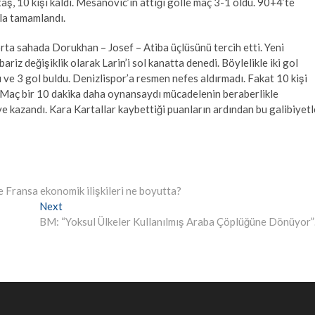
aş, 10 kişi kaldı. Mesanovic’in attığı golle maç 3-1 oldu. 90+4’te
la tamamlandı.
orta sahada Dorukhan – Josef – Atiba üçlüsünü tercih etti. Yeni
ariz değişiklik olarak Larin’i sol kanatta denedi. Böylelikle iki gol
ı ve 3 gol buldu. Denizlispor’a resmen nefes aldırmadı. Fakat 10 kişi
i. Maç bir 10 dakika daha oynansaydı mücadelenin beraberlikle
ve kazandı. Kara Kartallar kaybettiği puanların ardından bu galibiyetl
e Fransa ekonomik ilişkileri ne boyutta?
Next
Next
post:
BM: “Yoksul Ülkeler Kullanılmış Araba Çöplüğüne Dönüyor