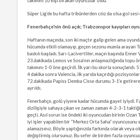
takımını 10 kişi bırakan oyuncular oldu.
Süper Lig’de bu hafta tribünlerden cılız da olsa gol ses
Fenerbahçe’nin önü açık; Trabzonspor kayıpları oy
Haftanın maçında, son iki maçtır galip gelen ama oyund
hücumda etkili olamayıp, geçen sezonu mumla arayan Tr
baskılı başladı. Sarı-Lacivertliler, maçın başında Enner
23.dakikada Lemos ve Sosa’nın anlaşmazlığında topu ön
takımını 1-0 öne geçirdi. İlk yarı bu skorla sonuçlandı.
4 dakika sonra Valencia, ilk yarıda kaçırdığı pozisyonları 
72.dakikada Papiss Demba Cisse durumu 3-1’e getirerek
ayrıldı.
Fenerbahçe, golü yiyene kadar hücumda gayet iyiydi. 
dizilişiyle sahaya çıkan ve zaman zaman 4-2-3-1 takt
geçti. Asıl sorun ise öndeki iki oyuncudan birinin Oz
iyi işler yapabilen bir “Merkez Orta Saha” oyuncusunu
alamazsınız. Böyle yaptığınızda farkında olarak veya 
değiştirmiş olursunuz. Bu sefer de birden fazla oyuncu