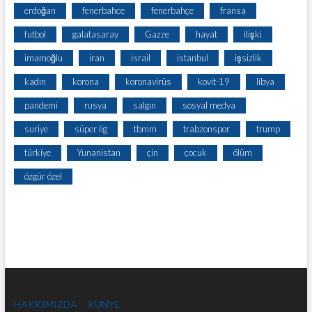
erdoğan
fenerbahce
fenerbahçe
fransa
futbol
galatasaray
Gazze
hayat
ilişki
imamoğlu
iran
israil
istanbul
işsizlik
kadın
korona
koronavirüs
kovit-19
libya
pandemi
rusya
salgın
sosyal medya
suriye
süper lig
tbmm
trabzonspor
trump
türkiye
Yunanistan
çin
çocuk
ölüm
özgür özel
HAKKIMIZDA
KÜNYE