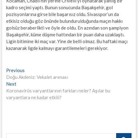
Kocaman, Chadli’nin yerine Crivelli’yi oynatarak yanlış bir
kadro seçimi yaptı. Bunun sonucunda Başakşehir, gol
pozisyonlarına girse bile başarısız oldu. Sivasspor’un da
etkisiz olduğu göz önünde bulundurulduğunda maçın hakkı
golsüz beraberlikti ve öyle de oldu. En azından son şampiyon
Başakşehir, küme düşme hattından bir puan daha uzaklaştı.
Ligin bitimine iki maç var. Yine de belli olmaz. Bu haftaki maçı
kazanarak ligde kalmayı garantilemeleri gerekiyor.
Yazı
Previous
Previous
post:
Doğu Akdeniz: Vekalet arenası
gezinmesi
Next
Next
post:
Koronavirüs varyantlarının farkları neler? Aşılar bu
varyantlara ne kadar etkili?
Search