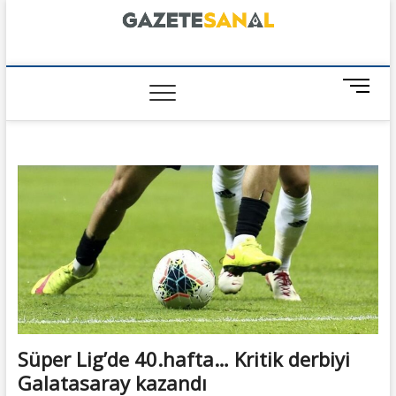
Skip
to
content
GazeteSanal
M
e
n
u
B
u
t
t
o
n
Süper Lig’de 40.hafta… Kritik derbiyi
Galatasaray kazandı