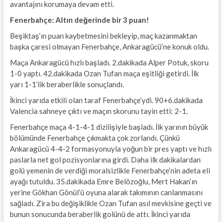
avantajını korumaya devam etti.
Fenerbahçe: Altın değerinde bir 3 puan!
Beşiktaş’ın puan kaybetmesini bekleyip, maç kazanmaktan
başka çaresi olmayan Fenerbahçe, Ankaragücü’ne konuk oldu.
Maça Ankaragücü hızlı başladı. 2.dakikada Alper Potuk, skoru
1-0 yaptı. 42.dakikada Ozan Tufan maça eşitliği getirdi. İlk
yarı 1-1’lik beraberlikle sonuçlandı.
İkinci yarıda etkili olan taraf Fenerbahçe’ydi. 90+6.dakikada
Valencia sahneye çıktı ve maçın skorunu tayin etti: 2-1.
Fenerbahçe maça 4-1-4-1 dizilişiyle başladı. İlk yarının büyük
bölümünde Fenerbahçe çıkmakta çok zorlandı. Çünkü
Ankaragücü 4-4-2 formasyonuyla yoğun bir pres yaptı ve hızlı
paslarla net gol pozisyonlarına girdi. Daha ilk dakikalardan
golü yemenin de verdiği moralsizlikle Fenerbahçe’nin adeta eli
ayağı tutuldu. 35.dakikada Emre Belözoğlu, Mert Hakan’ın
yerine Gökhan Gönül’ü oyuna alarak takımının canlanmasını
sağladı. Zira bu değişiklikle Ozan Tufan asıl mevkisine geçti ve
bunun sonucunda beraberlik golünü de attı. İkinci yarıda