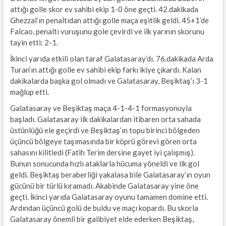
attığı golle skor ev sahibi ekip 1-0 öne geçti. 42.dakikada
Ghezzal’ın penaltıdan attığı golle maça eşitlik geldi. 45+1’de
Falcao, penaltı vuruşunu gole çevirdi ve ilk yarının skorunu
tayin etti: 2-1.
İkinci yarıda etkili olan taraf Galatasaray’dı. 76.dakikada Arda
Turan’ın attığı golle ev sahibi ekip farkı ikiye çıkardı. Kalan
dakikalarda başka gol olmadı ve Galatasaray, Beşiktaş’ı 3-1
mağlup etti.
Galatasaray ve Beşiktaş maça 4-1-4-1 formasyonuyla
başladı. Galatasaray ilk dakikalardan itibaren orta sahada
üstünlüğü ele geçirdi ve Beşiktaş’ın topu birinci bölgeden
üçüncü bölgeye taşımasında bir köprü görevi gören orta
sahasını kilitledi (Fatih Terim dersine gayet iyi çalışmış).
Bunun sonucunda hızlı ataklarla hücuma yöneldi ve ilk gol
geldi. Beşiktaş beraberliği yakalasa bile Galatasaray’ın oyun
gücünü bir türlü kıramadı. Akabinde Galatasaray yine öne
geçti. İkinci yarıda Galatasaray oyunu tamamen domine etti.
Ardından üçüncü golü de buldu ve maçı kopardı. Bu skorla
Galatasaray önemli bir galibiyet elde ederken Beşiktaş,