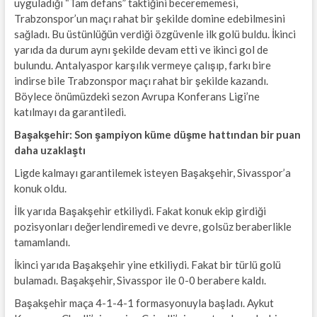
uyguladığı “Tam defans” taktiğini becerememesi,
Trabzonspor’un maçı rahat bir şekilde domine edebilmesini
sağladı. Bu üstünlüğün verdiği özgüvenle ilk golü buldu. İkinci
yarıda da durum aynı şekilde devam etti ve ikinci gol de
bulundu. Antalyaspor karşılık vermeye çalışıp, farkı bire
indirse bile Trabzonspor maçı rahat bir şekilde kazandı.
Böylece önümüzdeki sezon Avrupa Konferans Ligi’ne
katılmayı da garantiledi.
Başakşehir: Son şampiyon küme düşme hattından bir puan
daha uzaklaştı
Ligde kalmayı garantilemek isteyen Başakşehir, Sivasspor’a
konuk oldu.
İlk yarıda Başakşehir etkiliydi. Fakat konuk ekip girdiği
pozisyonları değerlendiremedi ve devre, golsüz beraberlikle
tamamlandı.
İkinci yarıda Başakşehir yine etkiliydi. Fakat bir türlü golü
bulamadı. Başakşehir, Sivasspor ile 0-0 berabere kaldı.
Başakşehir maça 4-1-4-1 formasyonuyla başladı. Aykut