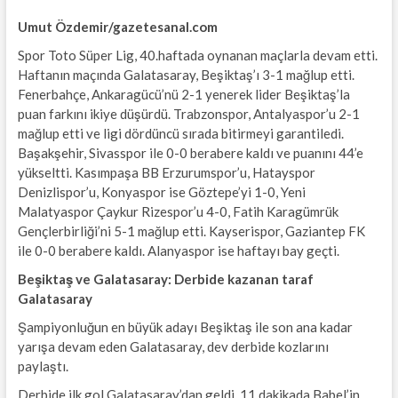
Umut Özdemir/gazetesanal.com
Spor Toto Süper Lig, 40.haftada oynanan maçlarla devam etti.
Haftanın maçında Galatasaray, Beşiktaş’ı 3-1 mağlup etti.
Fenerbahçe, Ankaragücü’nü 2-1 yenerek lider Beşiktaş’la
puan farkını ikiye düşürdü. Trabzonspor, Antalyaspor’u 2-1
mağlup etti ve ligi dördüncü sırada bitirmeyi garantiledi.
Başakşehir, Sivasspor ile 0-0 berabere kaldı ve puanını 44’e
yükseltti. Kasımpaşa BB Erzurumspor’u, Hatayspor
Denizlispor’u, Konyaspor ise Göztepe’yi 1-0, Yeni
Malatyaspor Çaykur Rizespor’u 4-0, Fatih Karagümrük
Gençlerbirliği’ni 5-1 mağlup etti. Kayserispor, Gaziantep FK
ile 0-0 berabere kaldı. Alanyaspor ise haftayı bay geçti.
Beşiktaş ve Galatasaray: Derbide kazanan taraf
Galatasaray
Şampiyonluğun en büyük adayı Beşiktaş ile son ana kadar
yarışa devam eden Galatasaray, dev derbide kozlarını
paylaştı.
Derbide ilk gol Galatasaray’dan geldi. 11.dakikada Babel’in