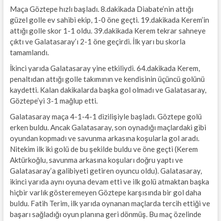
Maça Göztepe hızlı başladı. 8.dakikada Diabate’nin attığı
güzel golle ev sahibi ekip, 1-0 öne geçti. 19.dakikada Kerem’in
attığı golle skor 1-1 oldu. 39.dakikada Kerem tekrar sahneye
çıktı ve Galatasaray’ı 2-1 öne geçirdi. İlk yarı bu skorla
tamamlandı.
İkinci yarıda Galatasaray yine etkiliydi. 64.dakikada Kerem,
penaltıdan attığı golle takımının ve kendisinin üçüncü golünü
kaydetti. Kalan dakikalarda başka gol olmadı ve Galatasaray,
Göztepe’yi 3-1 mağlup etti.
Galatasaray maça 4-1-4-1 dizilişiyle başladı. Göztepe golü
erken buldu. Ancak Galatasaray, son oynadığı maçlardaki gibi
oyundan kopmadı ve savunma arkasına koşularla gol aradı.
Nitekim ilk iki golü de bu şekilde buldu ve öne geçti (Kerem
Aktürkoğlu, savunma arkasına koşuları doğru yaptı ve
Galatasaray’a galibiyeti getiren oyuncu oldu). Galatasaray,
ikinci yarıda aynı oyuna devam etti ve ilk golü atmaktan başka
hiçbir varlık gösteremeyen Göztepe karşısında bir gol daha
buldu. Fatih Terim, ilk yarıda oynanan maçlarda tercih ettiği ve
başarı sağladığı oyun planına geri dönmüş. Bu maç özelinde