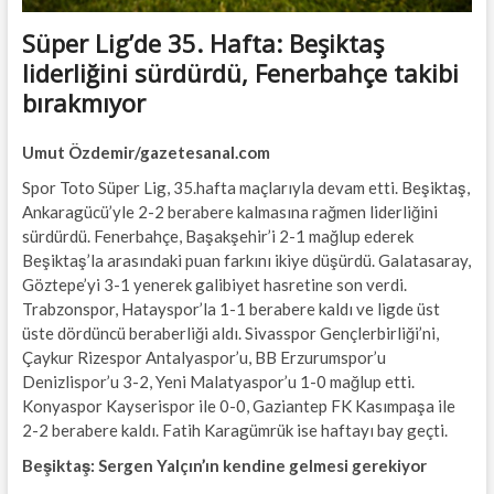
Süper Lig’de 35. Hafta: Beşiktaş
liderliğini sürdürdü, Fenerbahçe takibi
bırakmıyor
Umut Özdemir/gazetesanal.com
Spor Toto Süper Lig, 35.hafta maçlarıyla devam etti. Beşiktaş,
Ankaragücü’yle 2-2 berabere kalmasına rağmen liderliğini
sürdürdü. Fenerbahçe, Başakşehir’i 2-1 mağlup ederek
Beşiktaş’la arasındaki puan farkını ikiye düşürdü. Galatasaray,
Göztepe’yi 3-1 yenerek galibiyet hasretine son verdi.
Trabzonspor, Hatayspor’la 1-1 berabere kaldı ve ligde üst
üste dördüncü beraberliği aldı. Sivasspor Gençlerbirliği’ni,
Çaykur Rizespor Antalyaspor’u, BB Erzurumspor’u
Denizlispor’u 3-2, Yeni Malatyaspor’u 1-0 mağlup etti.
Konyaspor Kayserispor ile 0-0, Gaziantep FK Kasımpaşa ile
2-2 berabere kaldı. Fatih Karagümrük ise haftayı bay geçti.
Beşiktaş: Sergen Yalçın’ın kendine gelmesi gerekiyor