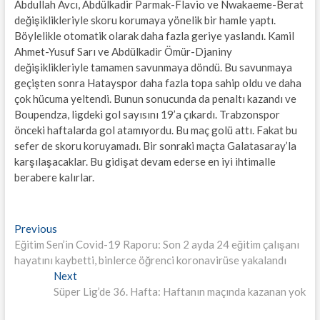
Abdullah Avcı, Abdülkadir Parmak-Flavio ve Nwakaeme-Berat
değişiklikleriyle skoru korumaya yönelik bir hamle yaptı.
Böylelikle otomatik olarak daha fazla geriye yaslandı. Kamil
Ahmet-Yusuf Sarı ve Abdülkadir Ömür-Djaniny
değişiklikleriyle tamamen savunmaya döndü. Bu savunmaya
geçişten sonra Hatayspor daha fazla topa sahip oldu ve daha
çok hücuma yeltendi. Bunun sonucunda da penaltı kazandı ve
Boupendza, ligdeki gol sayısını 19’a çıkardı. Trabzonspor
önceki haftalarda gol atamıyordu. Bu maç golü attı. Fakat bu
sefer de skoru koruyamadı. Bir sonraki maçta Galatasaray’la
karşılaşacaklar. Bu gidişat devam ederse en iyi ihtimalle
berabere kalırlar.
Yazı
Previous
Previous
post:
Eğitim Sen’in Covid-19 Raporu: Son 2 ayda 24 eğitim çalışanı
gezinmesi
hayatını kaybetti, binlerce öğrenci koronavirüse yakalandı
Next
Next
post:
Süper Lig’de 36. Hafta: Haftanın maçında kazanan yok