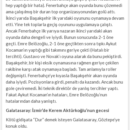
hep yaptığı bir hata). Fenerbahçe akan oyunda bunu çözemedi
ama çalışılmış bir duran top organizasyonundan golü attı.
İkinci yarıda Başakşehir ilk yarıdaki oyununu oynamaya devam
etti. Yine tek toplarla geçiş oyununu uygulamaya çalıştı.
Ancak Fenerbahçe ilk yarıya nazaran ikinci yarıdaki akan
oyunda daha dengeli ve iyiydi. Bunun sonucunda 2-1 öne
geçti. Emre Belözoğlu, 2-1 öne geçtikten sonra tıpkı Aykut
Kocaman’ın yaptığı gibi takımını geriye çekti (Hatalı bir
tercihti). Gustavo ve Novak’ı oyuna alarak da bunu pekiştirdi.
Başakşehir, bir kişi eksik oynamasına rağmen geriye çekilen
rakibine karşı atak oynamaya başladı. Tam anlamıyla roller
değişmişti. Fenerbahçe’ye kıyasla Başakşehir akan oyunda
daha iyiydi. Pozisyonlara girdi, penaltı da kazandı. Ancak bunu
gole çeviremedi. İki teknik direktör de yanlış tercihler yaptı.
Fakat Aykut Kocaman’ın hataları, Emre Belözoğlu’nun
hatalarından daha yanlıştı.
Galatasaray: İzmir’de Kerem Aktürkoğlu’nun gecesi
Kötü gidişata “Dur” demek isteyen Galatasaray, Göztepe’ye
konuk oldu.