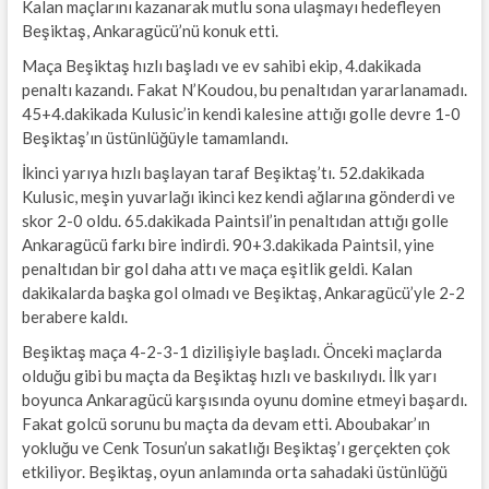
Kalan maçlarını kazanarak mutlu sona ulaşmayı hedefleyen
Beşiktaş, Ankaragücü’nü konuk etti.
Maça Beşiktaş hızlı başladı ve ev sahibi ekip, 4.dakikada
penaltı kazandı. Fakat N’Koudou, bu penaltıdan yararlanamadı.
45+4.dakikada Kulusic’in kendi kalesine attığı golle devre 1-0
Beşiktaş’ın üstünlüğüyle tamamlandı.
İkinci yarıya hızlı başlayan taraf Beşiktaş’tı. 52.dakikada
Kulusic, meşin yuvarlağı ikinci kez kendi ağlarına gönderdi ve
skor 2-0 oldu. 65.dakikada Paintsil’in penaltıdan attığı golle
Ankaragücü farkı bire indirdi. 90+3.dakikada Paintsil, yine
penaltıdan bir gol daha attı ve maça eşitlik geldi. Kalan
dakikalarda başka gol olmadı ve Beşiktaş, Ankaragücü’yle 2-2
berabere kaldı.
Beşiktaş maça 4-2-3-1 dizilişiyle başladı. Önceki maçlarda
olduğu gibi bu maçta da Beşiktaş hızlı ve baskılıydı. İlk yarı
boyunca Ankaragücü karşısında oyunu domine etmeyi başardı.
Fakat golcü sorunu bu maçta da devam etti. Aboubakar’ın
yokluğu ve Cenk Tosun’un sakatlığı Beşiktaş’ı gerçekten çok
etkiliyor. Beşiktaş, oyun anlamında orta sahadaki üstünlüğü