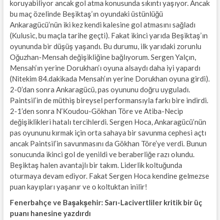
koruyabiliyor ancak gol atma konusunda sıkıntı yaşıyor. Ancak
bu maç özelinde Beşiktaş’ın oyundaki üstünlüğü
Ankaragücü’nün iki kez kendi kalesine gol atmasını sağladı
(Kulusic, bu maçla tarihe geçti). Fakat ikinci yarıda Beşiktaş’ın
oyununda bir düşüş yaşandı. Bu durumu, ilk yarıdaki zorunlu
Oğuzhan-Mensah değişikliğine bağlıyorum. Sergen Yalçın,
Mensah’ın yerine Dorukhan’ı oyuna alsaydı daha iyi yapardı
(Nitekim 84.dakikada Mensah’ın yerine Dorukhan oyuna girdi).
2-0’dan sonra Ankaragücü, pas oyununu doğru uyguladı.
Paintsil’in de müthiş bireysel performansıyla farkı bire indirdi.
2-1’den sonra N’Koudou-Gökhan Töre ve Atiba-Necip
değişiklikleri hatalı tercihlerdi. Sergen Hoca, Ankaragücü’nün
pas oyununu kırmak için orta sahaya bir savunma cephesi açtı
ancak Paintsil’in savunmasını da Gökhan Töre’ye verdi. Bunun
sonucunda ikinci gol de yenildi ve beraberliğe razı olundu.
Beşiktaş halen avantajlı bir takım. Liderlik koltuğunda
oturmaya devam ediyor. Fakat Sergen Hoca kendine gelmezse
puan kayıpları yaşanır ve o koltuktan inilir!
Fenerbahçe ve Başakşehir: Sarı-Lacivertliler kritik bir üç
puanı hanesine yazdırdı