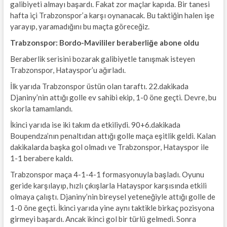
galibiyeti almayı başardı. Fakat zor maçlar kapıda. Bir tanesi
hafta içi Trabzonspor’a karşı oynanacak. Bu taktiğin halen işe
yarayıp, yaramadığını bu maçta göreceğiz.
Trabzonspor: Bordo-Mavililer beraberliğe abone oldu
Beraberlik serisini bozarak galibiyetle tanışmak isteyen
Trabzonspor, Hatayspor’u ağırladı.
İlk yarıda Trabzonspor üstün olan taraftı. 22.dakikada
Djaniny’nin attığı golle ev sahibi ekip, 1-0 öne geçti. Devre, bu
skorla tamamlandı.
İkinci yarıda ise iki takım da etkiliydi. 90+6.dakikada
Boupendza’nın penaltıdan attığı golle maça eşitlik geldi. Kalan
dakikalarda başka gol olmadı ve Trabzonspor, Hatayspor ile
1-1 berabere kaldı.
Trabzonspor maça 4-1-4-1 formasyonuyla başladı. Oyunu
geride karşılayıp, hızlı çıkışlarla Hatayspor karşısında etkili
olmaya çalıştı. Djaniny’nin bireysel yeteneğiyle attığı golle de
1-0 öne geçti. İkinci yarıda yine aynı taktikle birkaç pozisyona
girmeyi başardı. Ancak ikinci gol bir türlü gelmedi. Sonra