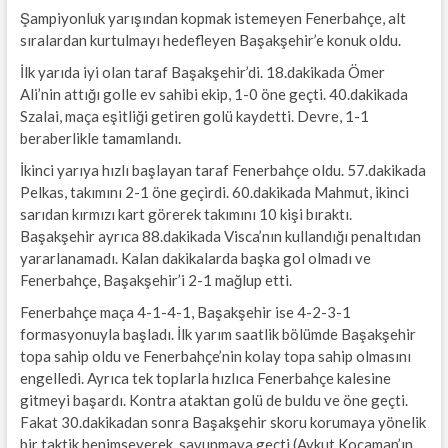
Şampiyonluk yarışından kopmak istemeyen Fenerbahçe, alt
sıralardan kurtulmayı hedefleyen Başakşehir’e konuk oldu.
İlk yarıda iyi olan taraf Başakşehir’di. 18.dakikada Ömer
Ali’nin attığı golle ev sahibi ekip, 1-0 öne geçti. 40.dakikada
Szalai, maça eşitliği getiren golü kaydetti. Devre, 1-1
beraberlikle tamamlandı.
İkinci yarıya hızlı başlayan taraf Fenerbahçe oldu. 57.dakikada
Pelkas, takımını 2-1 öne geçirdi. 60.dakikada Mahmut, ikinci
sarıdan kırmızı kart görerek takımını 10 kişi bıraktı.
Başakşehir ayrıca 88.dakikada Visca’nın kullandığı penaltıdan
yararlanamadı. Kalan dakikalarda başka gol olmadı ve
Fenerbahçe, Başakşehir’i 2-1 mağlup etti.
Fenerbahçe maça 4-1-4-1, Başakşehir ise 4-2-3-1
formasyonuyla başladı. İlk yarım saatlik bölümde Başakşehir
topa sahip oldu ve Fenerbahçe’nin kolay topa sahip olmasını
engelledi. Ayrıca tek toplarla hızlıca Fenerbahçe kalesine
gitmeyi başardı. Kontra ataktan golü de buldu ve öne geçti.
Fakat 30.dakikadan sonra Başakşehir skoru korumaya yönelik
bir taktik benimseyerek, savunmaya geçti (Aykut Kocaman’ın