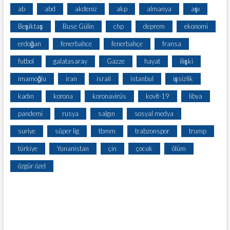
ab
abd
akdeniz
akp
almanya
aşı
Beşiktaş
Buse Gülin
chp
deprem
ekonomi
erdoğan
fenerbahce
fenerbahçe
fransa
futbol
galatasaray
Gazze
hayat
ilişki
imamoğlu
iran
israil
istanbul
işsizlik
kadın
korona
koronavirüs
kovit-19
libya
pandemi
rusya
salgın
sosyal medya
suriye
süper lig
tbmm
trabzonspor
trump
türkiye
Yunanistan
çin
çocuk
ölüm
özgür özel