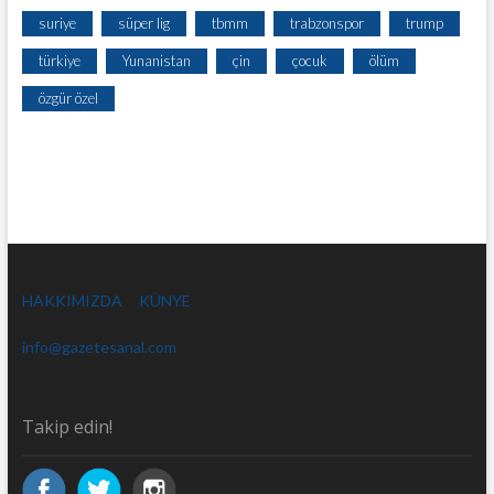
suriye
süper lig
tbmm
trabzonspor
trump
türkiye
Yunanistan
çin
çocuk
ölüm
özgür özel
HAKKIMIZDA
KÜNYE
info@gazetesanal.com
Takip edin!