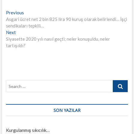
Yazı
Previous
Previous
post:
Asgari ücret net 2 bin 825 lira 90 kuruş olarak belirlendi… İşçi
gezinmesi
sendikaları tepkili…
Next
Next
post:
Siyasette 2020 yılı nasıl geçti; neler konuşuldu, neler
tartışıldı?
Search
…
SON YAZILAR
Kurgulanmış sıkıcılık…