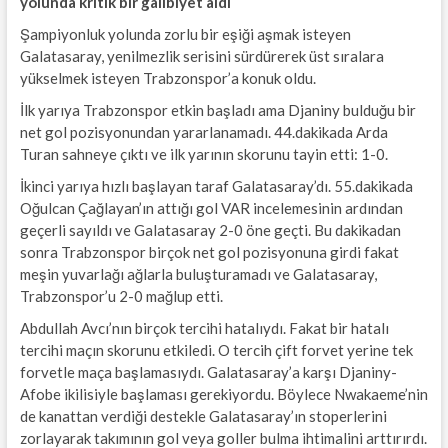
yolunda kritik bir galibiyet aldı
Şampiyonluk yolunda zorlu bir eşiği aşmak isteyen
Galatasaray, yenilmezlik serisini sürdürerek üst sıralara
yükselmek isteyen Trabzonspor’a konuk oldu.
İlk yarıya Trabzonspor etkin başladı ama Djaniny bulduğu bir
net gol pozisyonundan yararlanamadı. 44.dakikada Arda
Turan sahneye çıktı ve ilk yarının skorunu tayin etti: 1-0.
İkinci yarıya hızlı başlayan taraf Galatasaray’dı. 55.dakikada
Oğulcan Çağlayan’ın attığı gol VAR incelemesinin ardından
geçerli sayıldı ve Galatasaray 2-0 öne geçti. Bu dakikadan
sonra Trabzonspor birçok net gol pozisyonuna girdi fakat
meşin yuvarlağı ağlarla buluşturamadı ve Galatasaray,
Trabzonspor’u 2-0 mağlup etti.
Abdullah Avcı’nın birçok tercihi hatalıydı. Fakat bir hatalı
tercihi maçın skorunu etkiledi. O tercih çift forvet yerine tek
forvetle maça başlamasıydı. Galatasaray’a karşı Djaniny-
Afobe ikilisiyle başlaması gerekiyordu. Böylece Nwakaeme’nin
de kanattan verdiği destekle Galatasaray’ın stoperlerini
zorlayarak takımının gol veya goller bulma ihtimalini arttırırdı.