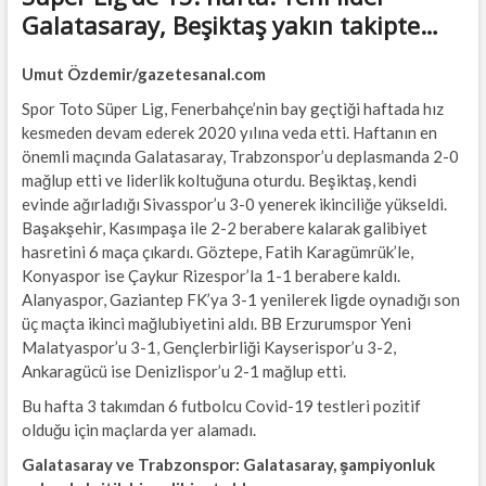
Galatasaray, Beşiktaş yakın takipte…
Umut Özdemir/gazetesanal.com
Spor Toto Süper Lig, Fenerbahçe’nin bay geçtiği haftada hız
kesmeden devam ederek 2020 yılına veda etti. Haftanın en
önemli maçında Galatasaray, Trabzonspor’u deplasmanda 2-0
mağlup etti ve liderlik koltuğuna oturdu. Beşiktaş, kendi
evinde ağırladığı Sivasspor’u 3-0 yenerek ikinciliğe yükseldi.
Başakşehir, Kasımpaşa ile 2-2 berabere kalarak galibiyet
hasretini 6 maça çıkardı. Göztepe, Fatih Karagümrük’le,
Konyaspor ise Çaykur Rizespor’la 1-1 berabere kaldı.
Alanyaspor, Gaziantep FK’ya 3-1 yenilerek ligde oynadığı son
üç maçta ikinci mağlubiyetini aldı. BB Erzurumspor Yeni
Malatyaspor’u 3-1, Gençlerbirliği Kayserispor’u 3-2,
Ankaragücü ise Denizlispor’u 2-1 mağlup etti.
Bu hafta 3 takımdan 6 futbolcu Covid-19 testleri pozitif
olduğu için maçlarda yer alamadı.
Galatasaray ve Trabzonspor: Galatasaray, şampiyonluk