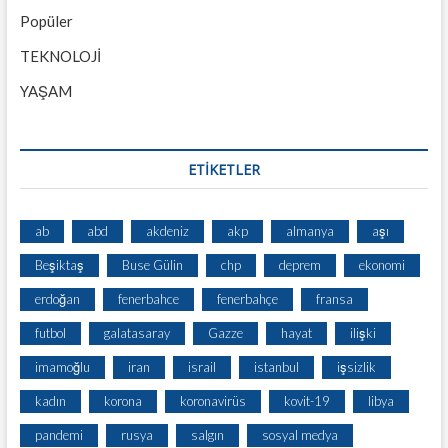
Popüler
TEKNOLOJİ
YAŞAM
ETİKETLER
ab
abd
akdeniz
akp
almanya
aşı
Beşiktaş
Buse Gülin
chp
deprem
ekonomi
erdoğan
fenerbahce
fenerbahçe
fransa
futbol
galatasaray
Gazze
hayat
ilişki
imamoğlu
iran
israil
istanbul
işsizlik
kadın
korona
koronavirüs
kovit-19
libya
pandemi
rusya
salgın
sosyal medya