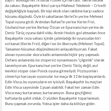
yaptı? Bulduğu net fırsatları cömertçe harcadı. Taktik hatalar
da cabası. Başakşehir ikinci yarıya Mahmut Tekdemir – Crivelli
değişikliğiyle başladı. Bir kişi eksik olan rakibine karşı sadece
hücumu düşündü. Öyle ki sakatlanan Skrtel’in yerine Mehmet
Topal oyuna girdi. Ardından Rafael’in yerine Kerim Frei,
Giuliano’nun yerine Berkay Özcan ve Epureanu’nun yerine de
Deniz Türüç oyuna dahil oldu. Armin Hodzic gol atmadan önce
Başakşehir ceza sahası içinde çalımladığı iki oyuncudan biri
sol kanat (Kerim Frei), diğeri ise ön liberoydu (Mehmet Topal).
Tamamen hücumun düşünülmesini anlayabiliyorum. Fakat
alınan oyuncular skora katkı anlamında hiçbir şey yapmadı.
Defans anlamında ise stopersiz oynanmasını “çılgınlık” olarak
tanımlıyorum. Epureanu’nun yerine Deniz Türüç değil, asıl
mevkisi stoper olan Ponck oyuna girmeliydi. Pozisyonları
cömertçe harcayan oyuncular ise maça ilk 11’de başlayanlardı.
Edin Visca, bu oyuncuların en iyisiydi. Başakşehir bu maçtan
Edin Visca sayesinde 1 puan alabildi. Fakat her zaman Edin
Visca maçı kurtaramaz, kurtaramıyor. Buna geçtiğimiz
haftalarda şahit olduk. O yüzden Başakşehir toparlanmalı.
Bunu yapmak zorunda. Yoksa işler daha da kötüye gider.