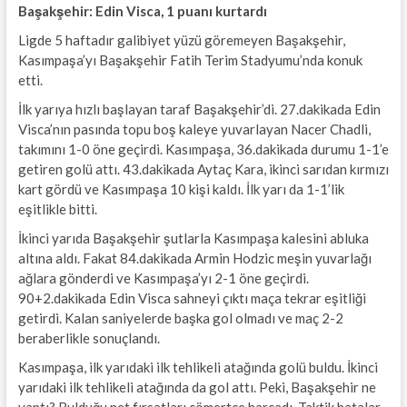
Başakşehir: Edin Visca, 1 puanı kurtardı
Ligde 5 haftadır galibiyet yüzü göremeyen Başakşehir,
Kasımpaşa’yı Başakşehir Fatih Terim Stadyumu’nda konuk
etti.
İlk yarıya hızlı başlayan taraf Başakşehir’di. 27.dakikada Edin
Visca’nın pasında topu boş kaleye yuvarlayan Nacer Chadli,
takımını 1-0 öne geçirdi. Kasımpaşa, 36.dakikada durumu 1-1’e
getiren golü attı. 43.dakikada Aytaç Kara, ikinci sarıdan kırmızı
kart gördü ve Kasımpaşa 10 kişi kaldı. İlk yarı da 1-1’lik
eşitlikle bitti.
İkinci yarıda Başakşehir şutlarla Kasımpaşa kalesini abluka
altına aldı. Fakat 84.dakikada Armin Hodzic meşin yuvarlağı
ağlara gönderdi ve Kasımpaşa’yı 2-1 öne geçirdi.
90+2.dakikada Edin Visca sahneyi çıktı maça tekrar eşitliği
getirdi. Kalan saniyelerde başka gol olmadı ve maç 2-2
beraberlikle sonuçlandı.
Kasımpaşa, ilk yarıdaki ilk tehlikeli atağında golü buldu. İkinci
yarıdaki ilk tehlikeli atağında da gol attı. Peki, Başakşehir ne