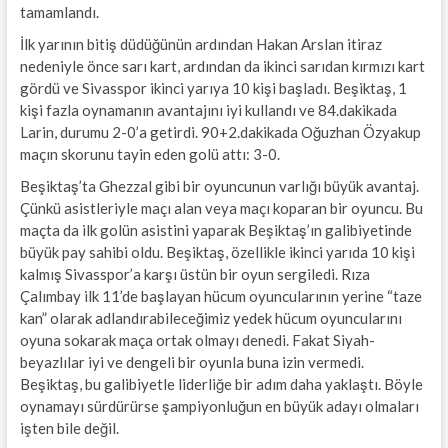
tamamlandı.
İlk yarının bitiş düdüğünün ardından Hakan Arslan itiraz
nedeniyle önce sarı kart, ardından da ikinci sarıdan kırmızı kart
gördü ve Sivasspor ikinci yarıya 10 kişi başladı. Beşiktaş, 1
kişi fazla oynamanın avantajını iyi kullandı ve 84.dakikada
Larin, durumu 2-0’a getirdi. 90+2.dakikada Oğuzhan Özyakup
maçın skorunu tayin eden golü attı: 3-0.
Beşiktaş’ta Ghezzal gibi bir oyuncunun varlığı büyük avantaj.
Çünkü asistleriyle maçı alan veya maçı koparan bir oyuncu. Bu
maçta da ilk golün asistini yaparak Beşiktaş’ın galibiyetinde
büyük pay sahibi oldu. Beşiktaş, özellikle ikinci yarıda 10 kişi
kalmış Sivasspor’a karşı üstün bir oyun sergiledi. Rıza
Çalımbay ilk 11’de başlayan hücum oyuncularının yerine “taze
kan” olarak adlandırabileceğimiz yedek hücum oyuncularını
oyuna sokarak maça ortak olmayı denedi. Fakat Siyah-
beyazlılar iyi ve dengeli bir oyunla buna izin vermedi.
Beşiktaş, bu galibiyetle liderliğe bir adım daha yaklaştı. Böyle
oynamayı sürdürürse şampiyonluğun en büyük adayı olmaları
işten bile değil.