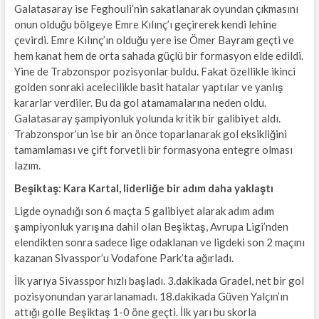
Galatasaray ise Feghouli’nin sakatlanarak oyundan çıkmasını
onun olduğu bölgeye Emre Kılınç’ı geçirerek kendi lehine
çevirdi. Emre Kılınç’ın olduğu yere ise Ömer Bayram geçti ve
hem kanat hem de orta sahada güçlü bir formasyon elde edildi.
Yine de Trabzonspor pozisyonlar buldu. Fakat özellikle ikinci
golden sonraki acelecilikle basit hatalar yaptılar ve yanlış
kararlar verdiler. Bu da gol atamamalarına neden oldu.
Galatasaray şampiyonluk yolunda kritik bir galibiyet aldı.
Trabzonspor’un ise bir an önce toparlanarak gol eksikliğini
tamamlaması ve çift forvetli bir formasyona entegre olması
lazım.
Beşiktaş: Kara Kartal, liderliğe bir adım daha yaklaştı
Ligde oynadığı son 6 maçta 5 galibiyet alarak adım adım
şampiyonluk yarışına dahil olan Beşiktaş, Avrupa Ligi’nden
elendikten sonra sadece lige odaklanan ve ligdeki son 2 maçını
kazanan Sivasspor’u Vodafone Park’ta ağırladı.
İlk yarıya Sivasspor hızlı başladı. 3.dakikada Gradel, net bir gol
pozisyonundan yararlanamadı. 18.dakikada Güven Yalçın’ın
attığı golle Beşiktaş 1-0 öne geçti. İlk yarı bu skorla