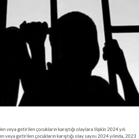
n veya getirilen çocukların karıştığı olaylara ilişkin 2024 yılı
n veya getirilen çocukların karıştığı olay sayısı 2024 yılında, 2023