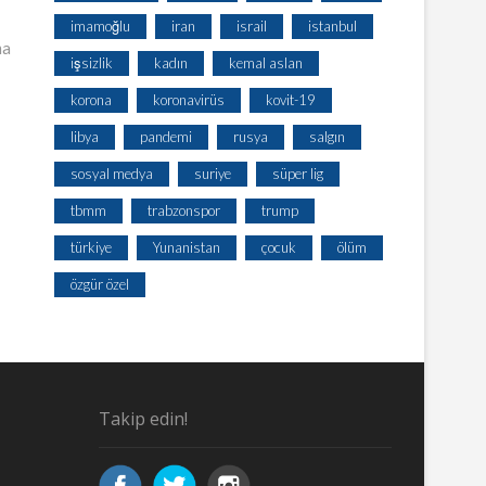
imamoğlu
iran
israil
istanbul
ma
işsizlik
kadın
kemal aslan
korona
koronavirüs
kovit-19
libya
pandemi
rusya
salgın
sosyal medya
suriye
süper lig
tbmm
trabzonspor
trump
türkiye
Yunanistan
çocuk
ölüm
özgür özel
Takip edin!