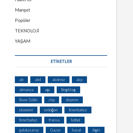
Manşet
Popüler
TEKNOLOJİ
YAŞAM
ETİKETLER
ab
abd
akdeniz
akp
almanya
aşı
Beşiktaş
Buse Gülin
chp
deprem
ekonomi
erdoğan
fenerbahce
fenerbahçe
fransa
futbol
galatasaray
Gazze
hayat
ilişki