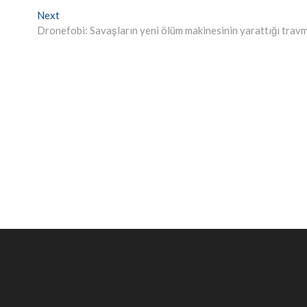
Next
Next
post:
Dronefobi: Savaşların yeni ölüm makinesinin yarattığı trav