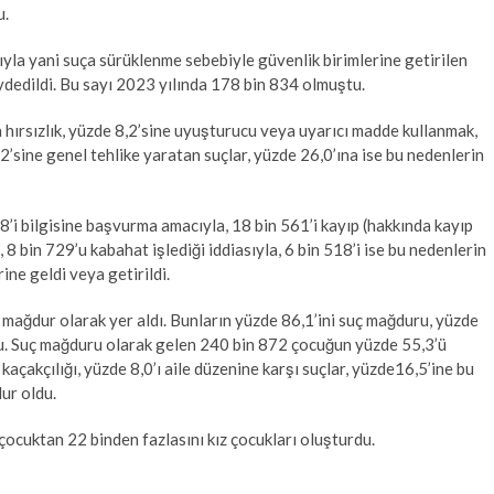
u.
sıyla yani suça sürüklenme sebebiyle güvenlik birimlerine getirilen
ydedildi. Bu sayı 2023 yılında 178 bin 834 olmuştu.
hırsızlık, yüzde 8,2’sine uyuşturucu veya uyarıcı madde kullanmak,
2’sine genel tehlike yaratan suçlar, yüzde 26,0’ına ise bu nedenlerin
8’i bilgisine başvurma amacıyla, 18 bin 561’i kayıp (hakkında kayıp
8 bin 729’u kabahat işlediği iddiasıyla, 6 bin 518’i ise bu nedenlerin
ine geldi veya getirildi.
i mağdur olarak yer aldı. Bunların yüzde 86,1’ini suç mağduru, yüzde
du. Suç mağduru olarak gelen 240 bin 872 çocuğun yüzde 55,3’ü
kaçakçılığı, yüzde 8,0’ı aile düzenine karşı suçlar, yüzde16,5’ine bu
ur oldu.
çocuktan 22 binden fazlasını kız çocukları oluşturdu.