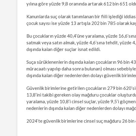
yılına göre yüzde 9,8 oranında artarak 612 bin 651 old
Kanunlarda suç olarak tanımlanan bir fiili işlediği iddia
çocuk sayısı ise yüzde 13 artışla 202 bin 785 olarak ka
Bu çocukların yüzde 40,4’üne yaralama, yüzde 16,6’sına 
satmak veya satın almak, yüzde 4,6’sına tehdit, yüzde 4,
dışında kalan diğer suçlar isnat edildi.
Suça sürüklenenlerin dışında kalan çocukların 96 bin 43
müracaatı yapılıp daha sonra bulunan) olması sebebiyle, 
dışında kalan diğer nedenlerden dolayı güvenlik birimler
Güvenlik birimlerine getirilen çocukların 279 bin 620’s
13,8’ini takibi gereken olay mağduru çocuklar oluştur
yaralama, yüzde 10,8’i cinsel suçlar, yüzde 9,5’i göçmen 
nedenlerin dışında kalan diğer nedenlerden dolayı mağd
2024’te güvenlik birimlerine cinsel suç mağduru 26 bin 