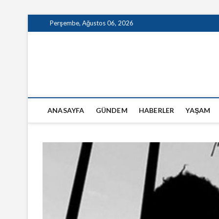
Skip
Perşembe, Ağustos 06, 2026
to
content
GazeteSanal
ANASAYFA
GÜNDEM
HABERLER
YAŞAM