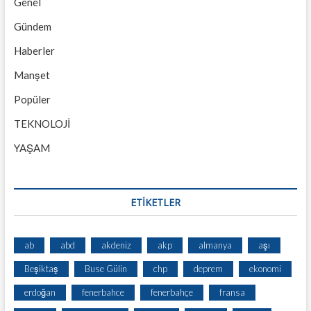
Genel
Gündem
Haberler
Manşet
Popüler
TEKNOLOJİ
YAŞAM
ETİKETLER
ab
abd
akdeniz
akp
almanya
aşı
Beşiktaş
Buse Gülin
chp
deprem
ekonomi
erdoğan
fenerbahce
fenerbahçe
fransa