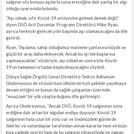
salgının söz konusu aşılarla sona ereceğine dair yanlış bir algı
olduğu uyarısında bulundu.
“Aşı olmak, sıfır Kovid-19 seviyesine gelmek demek değil.”
diyen DSÖ Acil Durumlar Programı Direktörü Mike Ryan,
ayrıca herkesin gelecek yılın başında aşı olamayacağını da dile
getirdi.
Ryan, “Aşılama, sahip olduğumuz malzeme çantasına büyük ve
güçlü bir araç daha ekleyecek. Ancak bu işi tek başlarına
yapmayacaklar.” sözleriyle, aşı olduktan sonra bile Kovid-
19’un tamamen ortadan kaybolmayacağını söyledi.
Dünya Sağlık Örgütü Genel Direktörü Tedros Adhanom
Ghebreyesus de virüsün bazı ülkelerde hızlı şeklide yayılmaya
devam ettiğini ve bunun da sağlık çalışanları üzerinde
“muazzam” bir yük oluşturduğunu dile getirmişti.
Ayrıca Ghebreyesus, “Ancak DSÖ, Kovid-19 salgınının sona
erdiğine dair artan bir algıdan endişe duyuyor. Kovid-19
salgınının hala uzun bir yolu var ve önümüzdeki günlerde
liderler ve vatandaşlar tarafından alınan kararlar hem virüsün
kısa vadede seyrini hem de bu salgının nihayetinde ne zaman