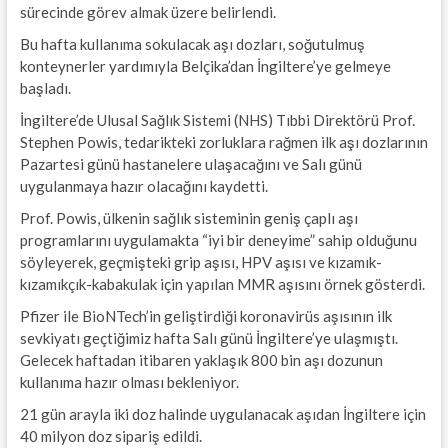
sürecinde görev almak üzere belirlendi.
Bu hafta kullanıma sokulacak aşı dozları, soğutulmuş
konteynerler yardımıyla Belçika’dan İngiltere’ye gelmeye
başladı.
İngiltere’de Ulusal Sağlık Sistemi (NHS) Tıbbi Direktörü Prof.
Stephen Powis, tedarikteki zorluklara rağmen ilk aşı dozlarının
Pazartesi günü hastanelere ulaşacağını ve Salı günü
uygulanmaya hazır olacağını kaydetti.
Prof. Powis, ülkenin sağlık sisteminin geniş çaplı aşı
programlarını uygulamakta “iyi bir deneyime” sahip olduğunu
söyleyerek, geçmişteki grip aşısı, HPV aşısı ve kızamık-
kızamıkçık-kabakulak için yapılan MMR aşısını örnek gösterdi.
Pfizer ile BioNTech’in geliştirdiği koronavirüs aşısının ilk
sevkiyatı geçtiğimiz hafta Salı günü İngiltere’ye ulaşmıştı.
Gelecek haftadan itibaren yaklaşık 800 bin aşı dozunun
kullanıma hazır olması bekleniyor.
21 gün arayla iki doz halinde uygulanacak aşıdan İngiltere için
40 milyon doz sipariş edildi.