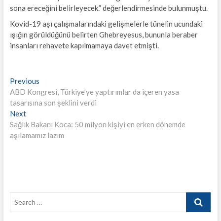
sona ereceğini belirleyecek.” değerlendirmesinde bulunmuştu.
Kovid-19 aşı çalışmalarındaki gelişmelerle tünelin ucundaki
ışığın görüldüğünü belirten Ghebreyesus, bununla beraber
insanları rehavete kapılmamaya davet etmişti.
Yazı
Previous
Previous
post:
ABD Kongresi, Türkiye’ye yaptırımlar da içeren yasa
gezinmesi
tasarısına son şeklini verdi
Next
Next
post:
Sağlık Bakanı Koca: 50 milyon kişiyi en erken dönemde
aşılamamız lazım
Search
…