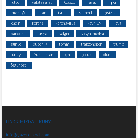
futbol
galatasaray
Gazze
hayat
ilişki
imamoğlu
iran
israil
istanbul
işsizlik
kadın
korona
koronavirüs
kovit-19
libya
pandemi
rusya
salgın
sosyal medya
suriye
süper lig
tbmm
trabzonspor
trump
türkiye
Yunanistan
çin
çocuk
ölüm
özgür özel
HAKKIMIZDA
KÜNYE
info@gazetesanal.com