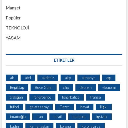
Manşet
Popüler
TEKNOLOJİ
YAŞAM
ETİKETLER
ab
abd
akdeniz
akp
almanya
aşı
Beşiktaş
Buse Gülin
chp
deprem
ekonomi
erdoğan
fenerbahce
fenerbahçe
fransa
futbol
galatasaray
Gazze
hayat
ilişki
imamoğlu
iran
israil
istanbul
işsizlik
kadın
kemal aslan
korona
koronavirüs