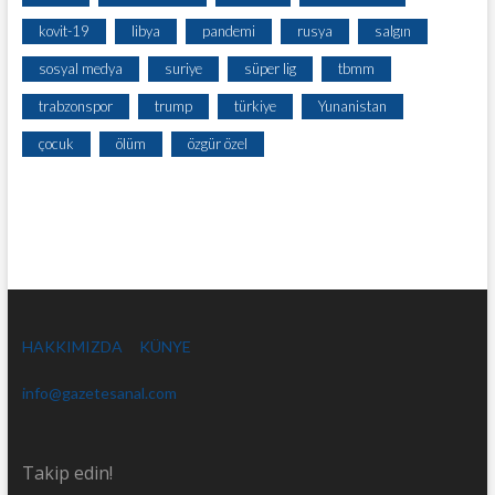
kovit-19
libya
pandemi
rusya
salgın
sosyal medya
suriye
süper lig
tbmm
trabzonspor
trump
türkiye
Yunanistan
çocuk
ölüm
özgür özel
HAKKIMIZDA
KÜNYE
info@gazetesanal.com
Takip edin!