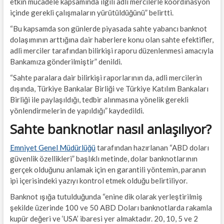
etkin mücadele kapsamında ilgili adli mercilerle koordinasyon
içinde gerekli çalışmaların yürütüldüğünü” belirtti.
“Bu kapsamda son günlerde piyasada sahte yabancı banknot
dolaşımının arttığına dair haberlere konu olan sahte efektifler,
adli merciler tarafından bilirkişi raporu düzenlenmesi amacıyla
Bankamıza gönderilmiştir” denildi.
“Sahte paralara dair bilirkişi raporlarının da, adli mercilerin
dışında, Türkiye Bankalar Birliği ve Türkiye Katılım Bankaları
Birliği ile paylaşıldığı, tedbir alınmasına yönelik gerekli
yönlendirmelerin de yapıldığı” kaydedildi.
Sahte banknotlar nasıl anlaşılıyor?
Emniyet Genel Müdürlüğü
tarafından hazırlanan “ABD doları
güvenlik özellikleri” başlıklı metinde, dolar banknotlarının
gerçek olduğunu anlamak için en garantili yöntemin, paranın
ipi içerisindeki yazıyı kontrol etmek olduğu belirtiliyor.
Banknot ışığa tutulduğunda “enine dik olarak yerleştirilmiş
şekilde üzerinde 100 ve 50 ABD Doları banknotlarda rakamla
kupür değeri ve ‘USA’ ibaresi yer almaktadır. 20, 10, 5 ve 2