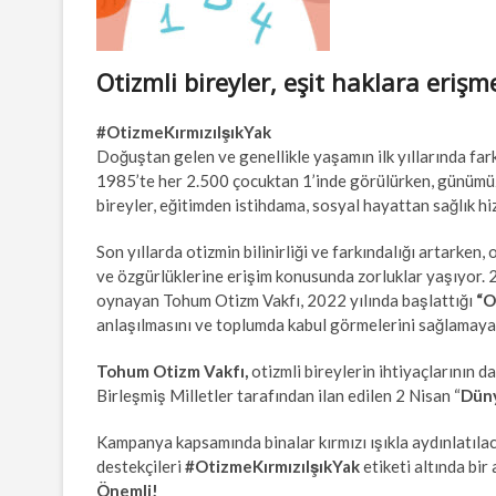
Otizmli bireyler, eşit haklara eriş
#OtizmeKırmızıIşıkYak
Doğuştan gelen ve genellikle yaşamın ilk yıllarında fark
1985’te her 2.500 çocuktan 1’inde görülürken, günümüz
bireyler, eğitimden istihdama, sosyal hayattan sağlık h
Son yıllarda otizmin bilinirliği ve farkındalığı artarken,
ve özgürlüklerine erişim konusunda zorluklar yaşıyor. 2
oynayan Tohum Otizm Vakfı, 2022 yılında başlattığı
“O
anlaşılmasını ve toplumda kabul görmelerini sağlamaya
Tohum Otizm Vakfı,
otizmli bireylerin ihtiyaçlarının d
Birleşmiş Milletler tarafından ilan edilen 2 Nisan “
Düny
Kampanya kapsamında binalar kırmızı ışıkla aydınlatılac
destekçileri
#OtizmeKırmızıIşıkYak
etiketi altında bir
Önemli!