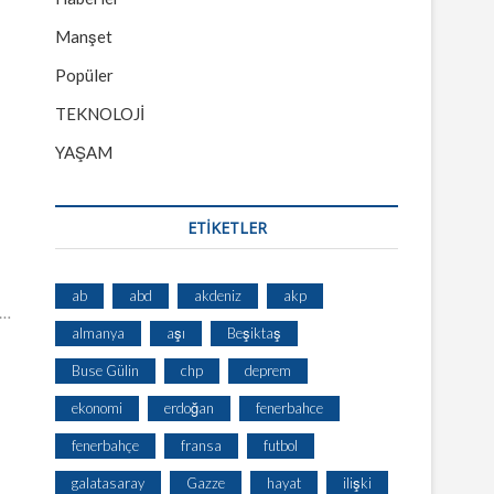
Manşet
Popüler
TEKNOLOJİ
YAŞAM
ETİKETLER
ab
abd
akdeniz
akp
”…
almanya
aşı
Beşiktaş
Buse Gülin
chp
deprem
ekonomi
erdoğan
fenerbahce
fenerbahçe
fransa
futbol
galatasaray
Gazze
hayat
ilişki