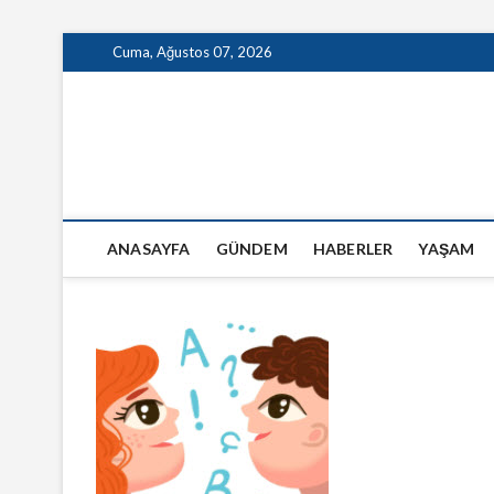
Skip
Cuma, Ağustos 07, 2026
to
content
GazeteSanal
ANASAYFA
GÜNDEM
HABERLER
YAŞAM