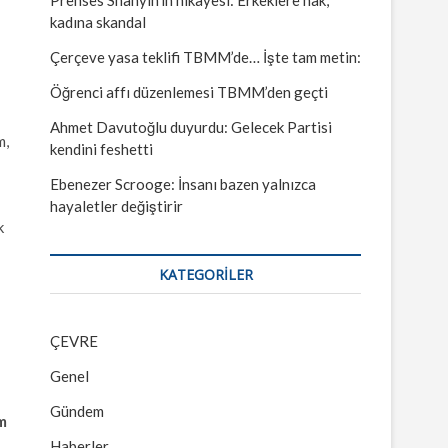
kadına skandal
Çerçeve yasa teklifi TBMM’de… İşte tam metin:
Öğrenci affı düzenlemesi TBMM’den geçti
Ahmet Davutoğlu duyurdu: Gelecek Partisi
m,
kendini feshetti
Ebenezer Scrooge: İnsanı bazen yalnızca
hayaletler değiştirir
k
KATEGORILER
ÇEVRE
Genel
Gündem
m
Haberler