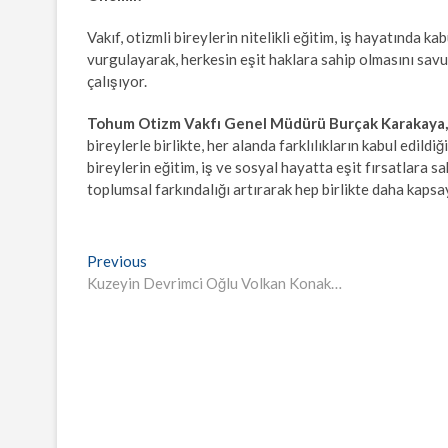
Vakıf, otizmli bireylerin nitelikli eğitim, iş hayatında 
vurgulayarak, herkesin eşit haklara sahip olmasını savu
çalışıyor.
Tohum Otizm Vakfı Genel Müdürü Burçak Karakaya,
bireylerle birlikte, her alanda farklılıkların kabul edil
bireylerin eğitim, iş ve sosyal hayatta eşit fırsatlara 
toplumsal farkındalığı artırarak hep birlikte daha kap
Yazı
Previous
Previous
post:
Kuzeyin Devrimci Oğlu Volkan Konak…
gezinmesi