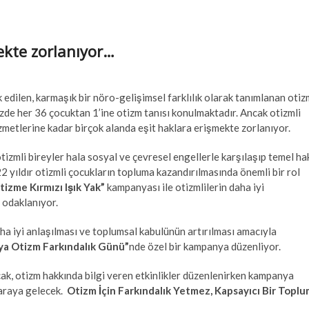
mekte zorlanıyor…
 edilen, karmaşık bir nöro-gelişimsel farklılık olarak tanımlanan otiz
de her 36 çocuktan 1’ine otizm tanısı konulmaktadır. Ancak otizmli
izmetlerine kadar birçok alanda eşit haklara erişmekte zorlanıyor.
 otizmli bireyler hala sosyal ve çevresel engellerle karşılaşıp temel ha
2 yıldır otizmli çocukların topluma kazandırılmasında önemli bir rol
tizme Kırmızı Işık Yak”
kampanyası ile otizmlilerin daha iyi
 odaklanıyor.
aha iyi anlaşılması ve toplumsal kabulünün artırılması amacıyla
a Otizm Farkındalık Günü”
nde özel bir kampanya düzenliyor.
ak, otizm hakkında bilgi veren etkinlikler düzenlenirken kampanya
 araya gelecek.
Otizm İçin Farkındalık Yetmez, Kapsayıcı Bir Toplu