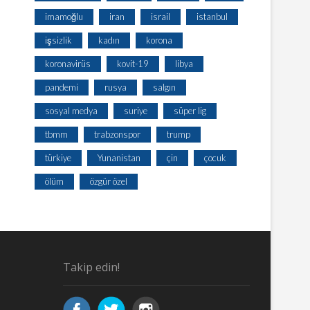
imamoğlu
iran
israil
istanbul
işsizlik
kadın
korona
koronavirüs
kovit-19
libya
pandemi
rusya
salgın
sosyal medya
suriye
süper lig
tbmm
trabzonspor
trump
türkiye
Yunanistan
çin
çocuk
ölüm
özgür özel
Takip edin!