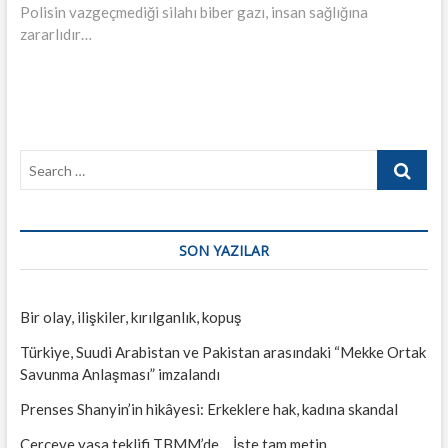
post:
Polisin vazgeçmediği silahı biber gazı, insan sağlığına
zararlıdır…
Search
…
SON YAZILAR
Bir olay, ilişkiler, kırılganlık, kopuş
Türkiye, Suudi Arabistan ve Pakistan arasındaki “Mekke Ortak
Savunma Anlaşması” imzalandı
Prenses Shanyin’in hikâyesi: Erkeklere hak, kadına skandal
Çerçeve yasa teklifi TBMM’de… İşte tam metin