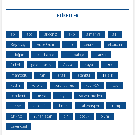
ETİKETLER
ab
abd
akdeniz
akp
almanya
aşı
Beşiktaş
Buse Gülin
chp
deprem
ekonomi
erdoğan
fenerbahce
fenerbahçe
fransa
futbol
galatasaray
Gazze
hayat
ilişki
imamoğlu
iran
israil
istanbul
işsizlik
kadın
korona
koronavirüs
kovit-19
libya
pandemi
rusya
salgın
sosyal medya
suriye
süper lig
tbmm
trabzonspor
trump
türkiye
Yunanistan
çin
çocuk
ölüm
özgür özel