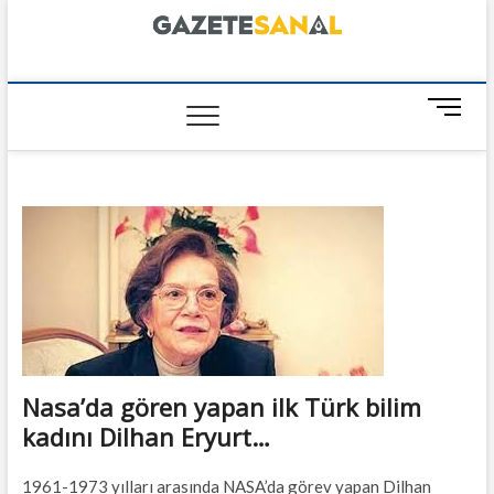
Skip
to
content
GazeteSanal
M
e
n
u
B
u
t
t
o
n
Nasa’da gören yapan ilk Türk bilim
kadını Dilhan Eryurt…
1961-1973 yılları arasında NASA’da görev yapan Dilhan