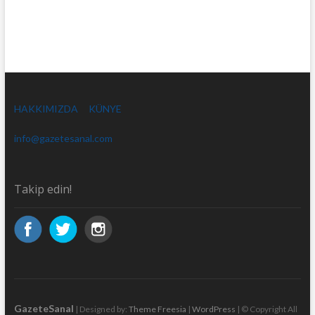
HAKKIMIZDA
KÜNYE
info@gazetesanal.com
Takip edin!
GazeteSanal
| Designed by:
Theme Freesia
|
WordPress
| © Copyright All