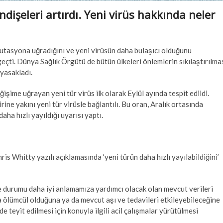
şeleri artırdı. Yeni virüs hakkında neler
tasyona uğradığını ve yeni virüsün daha bulaşıcı olduğunu
çti. Dünya Sağlık Örgütü de bütün ülkeleri önlemlerin sıkılaştırılma
 yasakladı.
işime uğrayan yeni tür virüs ilk olarak Eylül ayında tespit edildi.
ine yakını yeni tür virüsle bağlantılı. Bu oran, Aralık ortasında
daha hızlı yayıldığı uyarısı yaptı.
is Whitty yazılı açıklamasında ‘yeni türün daha hızlı yayılabildiğini’
e durumu daha iyi anlamamıza yardımcı olacak olan mevcut verileri
 ölümcül olduğuna ya da mevcut aşı ve tedavileri etkileyebileceğine
e teyit edilmesi için konuyla ilgili acil çalışmalar yürütülmesi