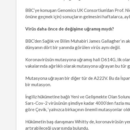
BBC’ye konuşan Genomics UK Consortium’dan Prof. Nick
önüne geçmek için) sonuçların gelmesini haftalarca, ayl
Virüs daha önce de değişime uğramış mıydı?
BBC’den Sağlık ve Bilim Muhabiri James Gallagher’ın ak
dünyanın dört bir yanında görülen virüs aynı değil.
Koronavirüsün mutasyona uğramış hali D614G, ilk olar
vakalarında ağırlıklı olarak mutasyona uğrayan bu tür 
Mutasyona uğrayan bir diğer tür de A222V. Bu da İspanya
bir mutasyon.
İngiliz hükümetine bağlı Yeni ve Gelişmekte Olan Solu
Sars-Cov-2 virüsünün şimdiye kadar 4000’den fazla mut
göre Çevik, ‘yalnızca birkaçının önemli mutasyonlar oldu
Hükümetin baş danışmanı Whitty de, koronavirüsün yen
artırabileceği uyarısında bulundu.