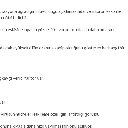
tasyona uğradığını duyurduğu açıklamasında, yeni türün eskisine
eğini belirtti.
 türün eskisine kıyasla yüzde 70’e varan oranlarda daha bulaşıcı
ya da daha yüksek ölüm oranına sahip olduğunu gösteren herhangi bir
kaygı verici faktör var:
var
irüsün hücreleri etkileme özelliğini artırdığı görüldü
onuna kıyasla daha hızlı yayılmasının önü açılıyor.