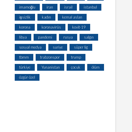
imamoğlu
iran
israil
istanbul
işsizlik
kadın
kemal aslan
korona
koronavirüs
kovit-19
libya
pandemi
rusya
salgın
sosyal medya
suriye
süper lig
tbmm
trabzonspor
trump
türkiye
Yunanistan
çocuk
ölüm
özgür özel