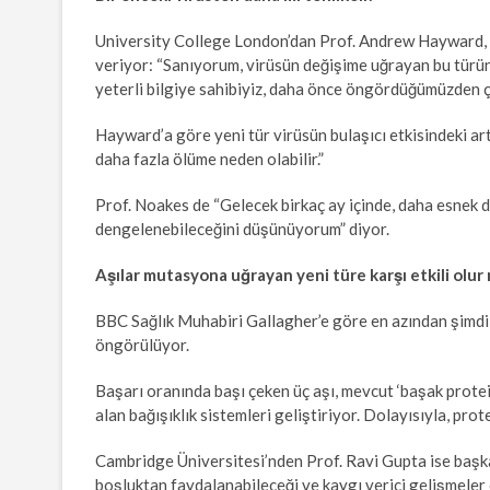
University College London’dan Prof. Andrew Hayward, y
veriyor: “Sanıyorum, virüsün değişime uğrayan bu türü
yeterli bilgiye sahibiyiz, daha önce öngördüğümüzden ç
Hayward’a göre yeni tür virüsün bulaşıcı etkisindeki a
daha fazla ölüme neden olabilir.”
Prof. Noakes de “Gelecek birkaç ay içinde, daha esnek d
dengelenebileceğini düşünüyorum” diyor.
Aşılar mutasyona uğrayan yeni türe karşı etkili olur
BBC Sağlık Muhabiri Gallagher’e göre en azından şimdili
öngörülüyor.
Başarı oranında başı çeken üç aşı, mevcut ‘başak proteine
alan bağışıklık sistemleri geliştiriyor. Dolayısıyla, prot
Cambridge Üniversitesi’nden Prof. Ravi Gupta ise başk
boşluktan faydalanabileceği ve kaygı verici gelişmeler 