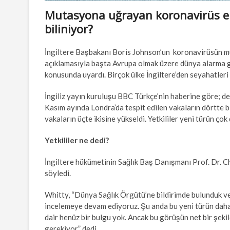
Mutasyona uğrayan koronavirüs endi
biliniyor?
İngiltere Başbakanı Boris Johnson’un koronavirüsün mu
açıklamasıyla başta Avrupa olmak üzere dünya alarma ge
konusunda uyardı. Birçok ülke İngiltere’den seyahatleri
İngiliz yayın kuruluşu BBC Türkçe’nin haberine göre; değ
Kasım ayında Londra’da tespit edilen vakaların dörtte bir
vakaların üçte ikisine yükseldi. Yetkililer yeni türün çok 
Yetkililer ne dedi?
İngiltere hükümetinin Sağlık Baş Danışmanı Prof. Dr. Chr
söyledi.
Whitty, “Dünya Sağlık Örgütü’ne bildirimde bulunduk v
incelemeye devam ediyoruz. Şu anda bu yeni türün daha
dair henüz bir bulgu yok. Ancak bu görüşün net bir şekild
gerekiyor” dedi.