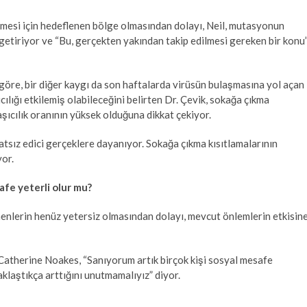
rilmesi için hedeflenen bölge olmasından dolayı, Neil, mutasyonun
e getiriyor ve “Bu, gerçekten yakından takip edilmesi gereken bir konu
öre, bir diğer kaygı da son haftalarda virüsün bulaşmasına yol açan
şıcılığı etkilemiş olabileceğini belirten Dr. Çevik, sokağa çıkma
aşıcılık oranının yüksek olduğuna dikkat çekiyor.
hatsız edici gerçeklere dayanıyor. Sokağa çıkma kısıtlamalarının
yor.
fe yeterli olur mu?
enlerin henüz yetersiz olmasından dolayı, mevcut önlemlerin etkisin
Catherine Noakes, “Sanıyorum artık birçok kişi sosyal mesafe
klaştıkça arttığını unutmamalıyız” diyor.