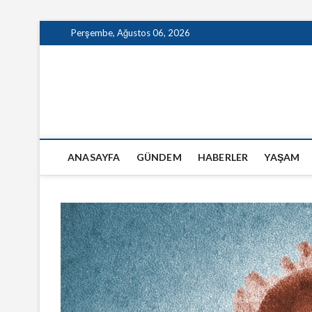
Skip
Perşembe, Ağustos 06, 2026
to
content
GazeteSanal
ANASAYFA
GÜNDEM
HABERLER
YAŞAM