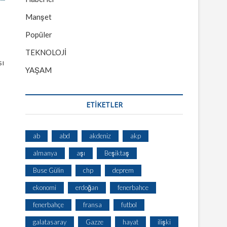
Manşet
Popüler
TEKNOLOJİ
sı
YAŞAM
ETİKETLER
ab
abd
akdeniz
akp
almanya
aşı
Beşiktaş
Buse Gülin
chp
deprem
ekonomi
erdoğan
fenerbahce
fenerbahçe
fransa
futbol
galatasaray
Gazze
hayat
ilişki