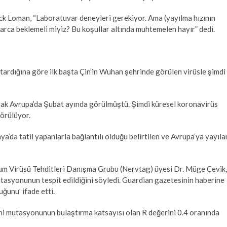
 Loman, “Laboratuvar deneyleri gerekiyor. Ama (yayılma hızının
arca beklemeli miyiz? Bu koşullar altında muhtemelen hayır” dedi.
tardığına göre ilk başta Çin’in Wuhan şehrinde görülen virüsle şimdi
ak Avrupa’da Şubat ayında görülmüştü. Şimdi küresel koronavirüs
görülüyor.
’da tatil yapanlarla bağlantılı olduğu belirtilen ve Avrupa’ya yayıla
num Virüsü Tehditleri Danışma Grubu (Nervtag) üyesi Dr. Müge Çevik,
asyonunun tespit edildiğini söyledi. Guardian gazetesinin haberine
ğunu’ ifade etti.
i mutasyonunun bulaştırma katsayısı olan R değerini 0.4 oranında