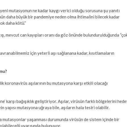
eni mutasyonun ne kadar kaygı verici olduğu sorusuna şu yanıtı
nün daha büyük bir pandemiye neden olma ihtimalini bilecek kadar
ok daha kötü.”
rtış, mevcut can kayıpları oranı da göz önünde bulundurulduğunda “ço
avranabilmemiz için yeterli aşı sağlanana kadar, kısıtlamaların
 mu?
k koronavirüs aşılarının bu mutasyona karşı etkili olacağı
’ karşı bağışıklık geliştiriyor. Aşılar, virüsün farklı bölgelerini hede
ein yapısı mutasyona uğraya bile, aşıların hala tesiri olabilir.
a mutasyonlar yaşanması durumunda virüsün de sistem içinde bir
olabileceği uyarısında bulunuyor.