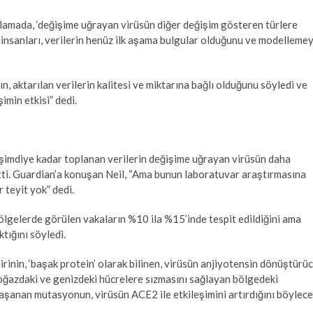
amada, ‘değişime uğrayan virüsün diğer değişim gösteren türlere
im insanları, verilerin henüz ilk aşama bulgular olduğunu ve modelleme
, aktarılan verilerin kalitesi ve miktarına bağlı olduğunu söyledi ve
imin etkisi” dedi.
 şimdiye kadar toplanan verilerin değişime uğrayan virüsün daha
 etti. Guardian’a konuşan Neil, “Ama bunun laboratuvar araştırmasına
r teyit yok” dedi.
ölgelerde görülen vakaların %10 ila %15’inde tespit edildiğini ama
tığını söyledi.
irinin, ‘başak protein’ olarak bilinen, virüsün anjiyotensin dönüştürü
boğazdaki ve genizdeki hücrelere sızmasını sağlayan bölgedeki
 yaşanan mutasyonun, virüsün ACE2 ile etkileşimini artırdığını böylece