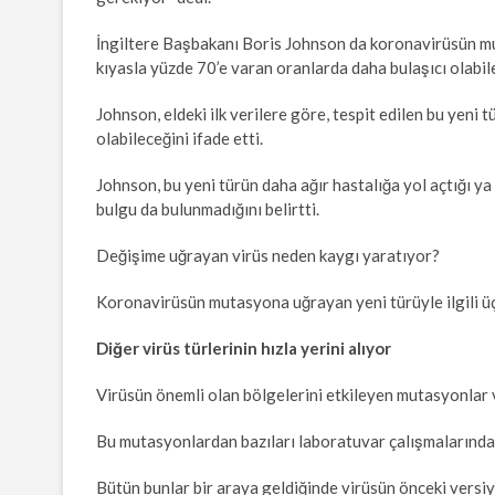
İngiltere Başbakanı Boris Johnson da koronavirüsün mu
kıyasla yüzde 70’e varan oranlarda daha bulaşıcı olabilec
Johnson, eldeki ilk verilere göre, tespit edilen bu yeni
olabileceğini ifade etti.
Johnson, bu yeni türün daha ağır hastalığa yol açtığı 
bulgu da bulunmadığını belirtti.
Değişime uğrayan virüs neden kaygı yaratıyor?
Koronavirüsün mutasyona uğrayan yeni türüyle ilgili üç 
Diğer virüs türlerinin hızla yerini alıyor
Virüsün önemli olan bölgelerini etkileyen mutasyonlar 
Bu mutasyonlardan bazıları laboratuvar çalışmalarında v
Bütün bunlar bir araya geldiğinde virüsün önceki versiy