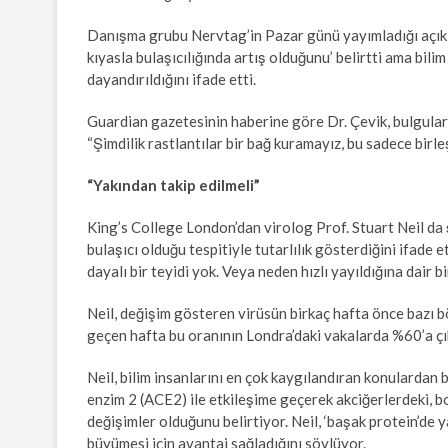
Danışma grubu Nervtag’in Pazar günü yayımladığı açıkl
kıyasla bulaşıcılığında artış olduğunu’ belirtti ama bil
dayandırıldığını ifade etti.
Guardian gazetesinin haberine göre Dr. Çevik, bulguların
“Şimdilik rastlantılar bir bağ kuramayız, bu sadece birleş
“Yakından takip edilmeli”
King’s College London’dan virolog Prof. Stuart Neil da
bulaşıcı olduğu tespitiyle tutarlılık gösterdiğini ifade
dayalı bir teyidi yok. Veya neden hızlı yayıldığına dair bi
Neil, değişim gösteren virüsün birkaç hafta önce bazı b
geçen hafta bu oranının Londra’daki vakalarda %60’a çık
Neil, bilim insanlarını en çok kaygılandıran konulardan b
enzim 2 (ACE2) ile etkileşime geçerek akciğerlerdeki, 
değişimler olduğunu belirtiyor. Neil, ‘başak protein’de
büyümesi için avantaj sağladığını söylüyor.