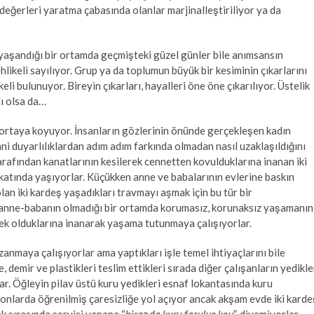
değerleri yaratma çabasında olanlar marjinalleştiriliyor ya da
n yaşandığı bir ortamda geçmişteki güzel günler bile anımsansın
ikeli sayılıyor. Grup ya da toplumun büyük bir kesiminin çıkarlarını
eli bulunuyor. Bireyin çıkarları, hayalleri öne öne çıkarılıyor. Üstelik
lı olsa da…
 ortaya koyuyor. İnsanların gözlerinin önünde gerçekleşen kadın
nsani duyarlılıklardan adım adım farkında olmadan nasıl uzaklaşıldığını
tarafından kanatlarının kesilerek cennetten kovulduklarına inanan iki
katında yaşıyorlar. Küçükken anne ve babalarının evlerine baskın
lan iki kardeş yaşadıkları travmayı aşmak için bu tür bir
 anne-babanın olmadığı bir ortamda korumasız, korunaksız yaşamanın
elek olduklarına inanarak yaşama tutunmaya çalışıyorlar.
nmaya çalışıyorlar ama yaptıkları işle temel ihtiyaçlarını bile
 demir ve plastikleri teslim ettikleri sırada diğer çalışanların yedikle
. Öğleyin pilav üstü kuru yedikleri esnaf lokantasında kuru
onlarda öğrenilmiş çaresizliğe yol açıyor ancak akşam evde iki karde