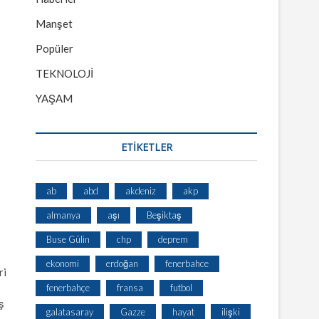
Manşet
Popüler
TEKNOLOJİ
YAŞAM
ETİKETLER
ab
abd
akdeniz
akp
almanya
aşı
Beşiktaş
Buse Gülin
chp
deprem
ekonomi
erdoğan
fenerbahce
ri
fenerbahçe
fransa
futbol
ş
galatasaray
Gazze
hayat
ilişki