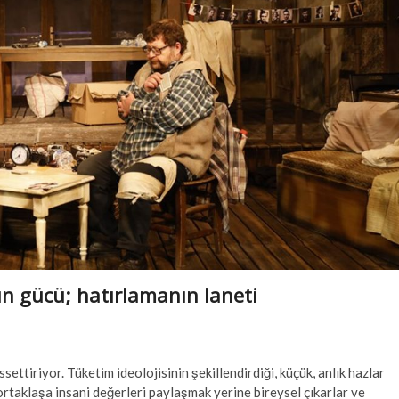
n gücü; hatırlamanın laneti
ettiriyor. Tüketim ideolojisinin şekillendirdiği, küçük, anlık hazlar
taklaşa insani değerleri paylaşmak yerine bireysel çıkarlar ve