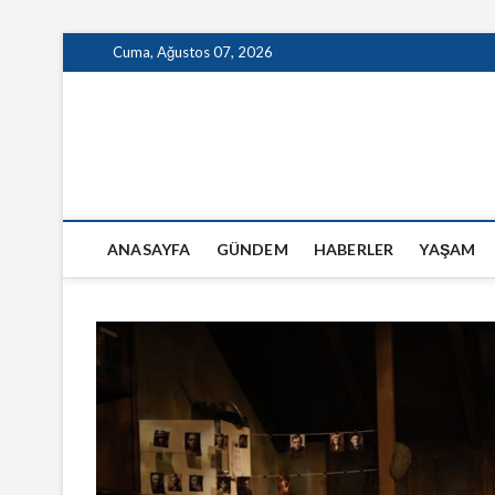
Skip
Cuma, Ağustos 07, 2026
to
content
GazeteSanal
ANASAYFA
GÜNDEM
HABERLER
YAŞAM