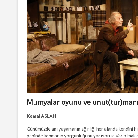
Mumyalar oyunu ve unut(tur)manı
Kemal ASLAN
Günümüzde anı yaşamanın ağırlığı her alanda kendini hiss
peşinde koşmanın yorgunluğunu yaşıyoruz. Var olmak or