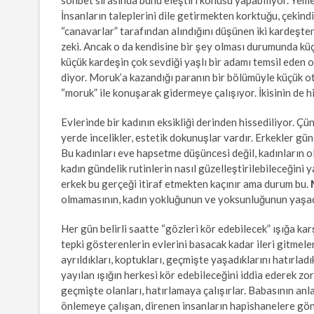
sohbet sırasında bunu eleştiri konusu yapabiliyor. Yeme
İnsanların taleplerini dile getirmekten korktuğu, çekind
“canavarlar” tarafından alındığını düşünen iki kardeşte
zeki. Ancak o da kendisine bir şey olması durumunda küçü
küçük kardeşin çok sevdiği yaşlı bir adamı temsil eden 
diyor. Moruk’a kazandığı paranın bir bölümüyle küçük ot
“moruk” ile konuşarak gidermeye çalışıyor. İkisinin de h
Evlerinde bir kadının eksikliği derinden hissediliyor. Çün
yerde incelikler, estetik dokunuşlar vardır. Erkekler gün
Bu kadınları eve hapsetme düşüncesi değil, kadınların ol
kadın gündelik rutinlerin nasıl güzelleştirilebileceğini
erkek bu gerçeği itiraf etmekten kaçınır ama durum bu.
olmamasının, kadın yokluğunun ve yoksunluğunun yaşad
Her gün belirli saatte “gözleri kör edebilecek” ışığa kar
tepki gösterenlerin evlerini basacak kadar ileri gitmel
ayrıldıkları, koptukları, geçmişte yaşadıklarını hatırla
yayılan ışığın herkesi kör edebileceğini iddia ederek zo
geçmişte olanları, hatırlamaya çalışırlar. Babasının an
önlemeye çalışan, direnen insanların hapishanelere gön