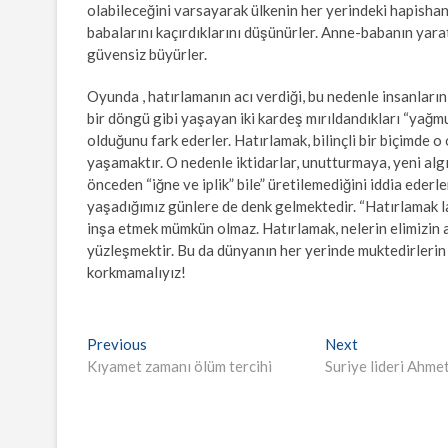
olabileceğini varsayarak ülkenin her yerindeki hapishan
babalarını kaçırdıklarını düşünürler. Anne-babanın yara
güvensiz büyürler.
Oyunda , hatırlamanın acı verdiği, bu nedenle insanların 
bir döngü gibi yaşayan iki kardeş mırıldandıkları “yağmu
olduğunu fark ederler. Hatırlamak, bilinçli bir biçimde o 
yaşamaktır. O nedenle iktidarlar, unutturmaya, yeni algı
önceden “iğne ve iplik” bile” üretilemediğini iddia ede
yaşadığımız günlere de denk gelmektedir. “Hatırlamak la
inşa etmek mümkün olmaz. Hatırlamak, nelerin elimizin al
yüzleşmektir. Bu da dünyanın her yerinde muktedirlerin 
korkmamalıyız!
Yazı
Previous
Next
Previous
Next
post:
post:
Kıyamet zamanı ölüm tercihi
Suriye lideri Ahme
gezinmesi