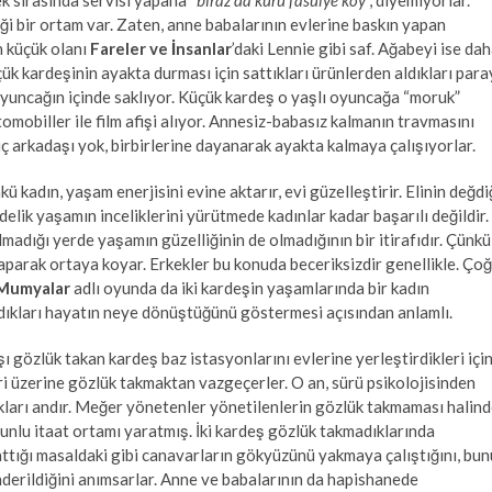
k sırasında servisi yapana “
biraz da kuru fasulye koy
”, diyemiyorlar.
iği bir ortam var. Zaten, anne babalarının evlerine baskın yapan
n küçük olanı
Fareler ve İnsanlar
’daki Lennie gibi saf. Ağabeyi ise da
k kardeşinin ayakta durması için sattıkları ürünlerden aldıkları para
oyuncağın içinde saklıyor. Küçük kardeş o yaşlı oyuncağa “moruk”
omobiller ile film afişi alıyor. Annesiz-babasız kalmanın travmasını
iç arkadaşı yok, birbirlerine dayanarak ayakta kalmaya çalışıyorlar.
kü kadın, yaşam enerjisini evine aktarır, evi güzelleştirir. Elinin değdi
delik yaşamın inceliklerini yürütmede kadınlar kadar başarılı değildir.
madığı yerde yaşamın güzelliğinin de olmadığının bir itirafıdır. Çünkü
 yaparak ortaya koyar. Erkekler bu konuda beceriksizdir genellikle. Ço
Mumyalar
adlı oyunda da iki kardeşin yaşamlarında bir kadın
ıkları hayatın neye dönüştüğünü göstermesi açısından anlamlı.
şı gözlük takan kardeş baz istasyonlarını evlerine yerleştirdikleri içi
eri üzerine gözlük takmaktan vazgeçerler. O an, sürü psikolojisinden
dıkları andır. Meğer yönetenler yönetilenlerin gözlük takmaması halin
runlu itaat ortamı yaratmış. İki kardeş gözlük takmadıklarında
lattığı masaldaki gibi canavarların gökyüzünü yakmaya çalıştığını, bun
derildiğini anımsarlar. Anne ve babalarının da hapishanede