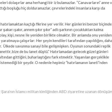
eleri dolaşırlar ama herhangi bir iz bulamazlar. “Canavarların” anne 
ttığı boşluğu hiç dolduramazlar, çevrelerindeki insanlara karşı da
hatırlamaktan kaçtığı fikrine yer verilir. Her günlerini benzer biçimde 
r şakarı şakır, annem şıkır şıkır” adlı şarkının çocukluktan kalma
olay, kişi, nesne ile yeniden birlikte olmaktır. Bir anlamda onu yeniden
 yaratmaya çalışırlar: Her şeyin kendileri tarafından yapıldığını, dah
rler. Ülkede savunma sanayi bile gelişmişken. Oyunun sonundaki replik
nettir, bize de bu lanet düştü.” Hatırlamadan gelecek güzel günleri
tından gittiğini, buharlaştığını fark etmektir. Yaşanılan gerçeklikle
istemediği bir şeydir. O nedenle hepimiz “hatırlamanın laneti”nden
t Şara’nın İslamcı militan kimliğinden ABD ziyaretine uzanan dönüşü