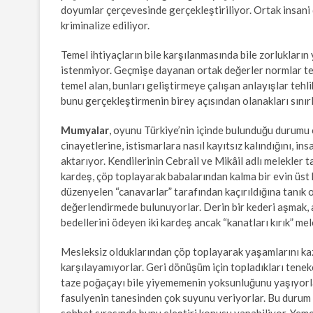
doyumlar çerçevesinde gerçekleştiriliyor. Ortak insani 
kriminalize ediliyor.
Temel ihtiyaçların bile karşılanmasında bile zorlukları
istenmiyor. Geçmişe dayanan ortak değerler normlar tehl
temel alan, bunları geliştirmeye çalışan anlayışlar tehlik
bunu gerçekleştirmenin birey açısından olanakları sınır
Mumyalar
, oyunu Türkiye’nin içinde bulunduğu durumu
cinayetlerine, istismarlara nasıl kayıtsız kalındığını, i
aktarıyor. Kendilerinin Cebrail ve Mikâil adlı melekler 
kardeş, çöp toplayarak babalarından kalma bir evin üst 
düzenyelen “canavarlar” tarafından kaçırıldığına tanık o
değerlendirmede bulunuyorlar. Derin bir kederi aşmak,
bedellerini ödeyen iki kardeş ancak “kanatları kırık” m
Mesleksiz olduklarından çöp toplayarak yaşamlarını kaza
karşılayamıyorlar. Geri dönüşüm için topladıkları teneke,
taze poğaçayı bile yiyememenin yoksunluğunu yaşıyorlar
fasulyenin tanesinden çok suyunu veriyorlar. Bu durum 