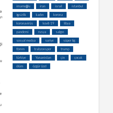
imamoğlu
iran
israil
istanbul
ha
işsizlik
kadın
korona
yı
koronavirüs
kovit-19
libya
pandemi
rusya
salgın
sosyal medya
suriye
süper lig
ği
tbmm
trabzonspor
trump
türkiye
Yunanistan
çin
çocuk
ğu
ölüm
özgür özel
n
de
u