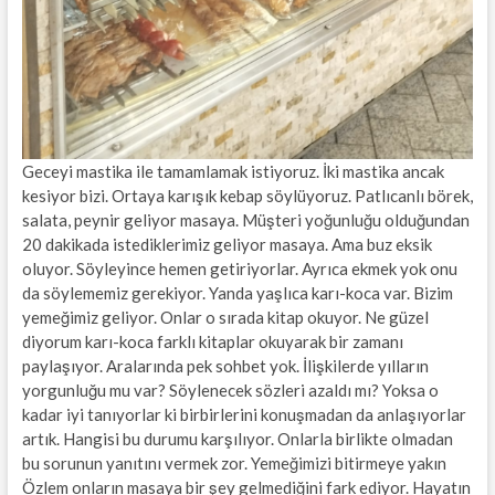
Geceyi mastika ile tamamlamak istiyoruz. İki mastika ancak
kesiyor bizi. Ortaya karışık kebap söylüyoruz. Patlıcanlı börek,
salata, peynir geliyor masaya. Müşteri yoğunluğu olduğundan
20 dakikada istediklerimiz geliyor masaya. Ama buz eksik
oluyor. Söyleyince hemen getiriyorlar. Ayrıca ekmek yok onu
da söylememiz gerekiyor. Yanda yaşlıca karı-koca var. Bizim
yemeğimiz geliyor. Onlar o sırada kitap okuyor. Ne güzel
diyorum karı-koca farklı kitaplar okuyarak bir zamanı
paylaşıyor. Aralarında pek sohbet yok. İlişkilerde yılların
yorgunluğu mu var? Söylenecek sözleri azaldı mı? Yoksa o
kadar iyi tanıyorlar ki birbirlerini konuşmadan da anlaşıyorlar
artık. Hangisi bu durumu karşılıyor. Onlarla birlikte olmadan
bu sorunun yanıtını vermek zor. Yemeğimizi bitirmeye yakın
Özlem onların masaya bir şey gelmediğini fark ediyor. Hayatın