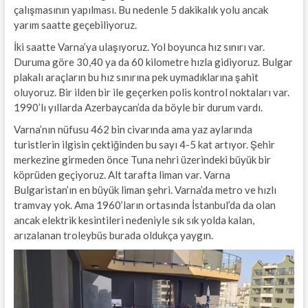
çalışmasının yapılması. Bu nedenle 5 dakikalık yolu ancak
yarım saatte geçebiliyoruz.
İki saatte Varna’ya ulaşıyoruz. Yol boyunca hız sınırı var.
Duruma göre 30,40 ya da 60 kilometre hızla gidiyoruz. Bulgar
plakalı araçların bu hız sınırına pek uymadıklarına şahit
oluyoruz. Bir ilden bir ile geçerken polis kontrol noktaları var.
1990’lı yıllarda Azerbaycan’da da böyle bir durum vardı.
Varna’nın nüfusu 462 bin civarında ama yaz aylarında
turistlerin ilgisin çektiğinden bu sayı 4-5 kat artıyor. Şehir
merkezine girmeden önce Tuna nehri üzerindeki büyük bir
köprüden geçiyoruz. Alt tarafta liman var. Varna
Bulgaristan’ın en büyük liman şehri. Varna’da metro ve hızlı
tramvay yok. Ama 1960’ların ortasında İstanbul’da da olan
ancak elektrik kesintileri nedeniyle sık sık yolda kalan,
arızalanan troleybüs burada oldukça yaygın.