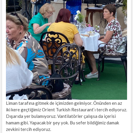
Liman tarafına gitmek de içimizden gelmiyor. Önünden en az
iki kere geçtiğimiz Orient Turkish Restaurant’ı tercih ediyoruz.
Dışarıda yer bulamıyoruz. Vantilatörler çalışsa da içerisi
hamam gibi. Yapacak bir şey yok. Bu sefer bildiğimiz damak
zevkini tercih ediyoruz.