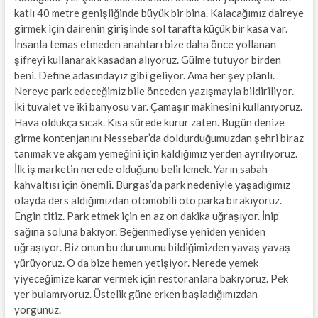
katlı 40 metre genişliğinde büyük bir bina. Kalacağımız daireye
girmek için dairenin girişinde sol tarafta küçük bir kasa var.
İnsanla temas etmeden anahtarı bize daha önce yollanan
şifreyi kullanarak kasadan alıyoruz. Gülme tutuyor birden
beni. Define adasındayız gibi geliyor. Ama her şey planlı.
Nereye park edeceğimiz bile önceden yazışmayla bildiriliyor.
İki tuvalet ve iki banyosu var. Çamaşır makinesini kullanıyoruz.
Hava oldukça sıcak. Kısa sürede kurur zaten. Bugün denize
girme kontenjanını Nessebar’da doldurduğumuzdan şehri biraz
tanımak ve akşam yemeğini için kaldığımız yerden ayrılıyoruz.
İlk iş marketin nerede olduğunu belirlemek. Yarın sabah
kahvaltısı için önemli. Burgas’da park nedeniyle yaşadığımız
olayda ders aldığımızdan otomobili oto parka bırakıyoruz.
Engin titiz. Park etmek için en az on dakika uğraşıyor. İnip
sağına soluna bakıyor. Beğenmediyse yeniden yeniden
uğraşıyor. Biz onun bu durumunu bildiğimizden yavaş yavaş
yürüyoruz. O da bize hemen yetişiyor. Nerede yemek
yiyeceğimize karar vermek için restoranlara bakıyoruz. Pek
yer bulamıyoruz. Üstelik güne erken başladığımızdan
yorgunuz.