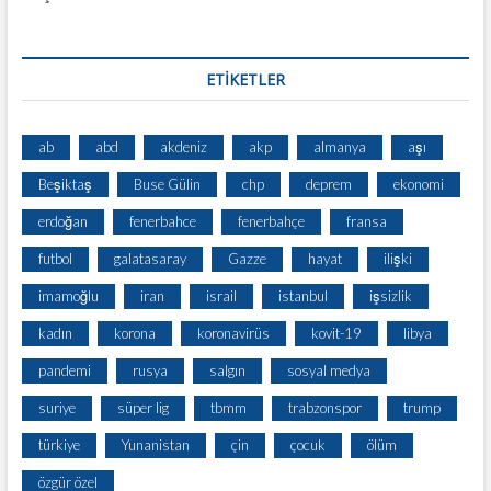
ETİKETLER
ab
abd
akdeniz
akp
almanya
aşı
Beşiktaş
Buse Gülin
chp
deprem
ekonomi
erdoğan
fenerbahce
fenerbahçe
fransa
futbol
galatasaray
Gazze
hayat
ilişki
imamoğlu
iran
israil
istanbul
işsizlik
kadın
korona
koronavirüs
kovit-19
libya
pandemi
rusya
salgın
sosyal medya
suriye
süper lig
tbmm
trabzonspor
trump
türkiye
Yunanistan
çin
çocuk
ölüm
özgür özel