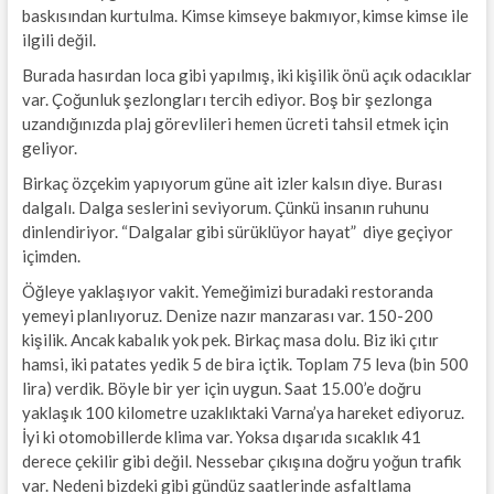
baskısından kurtulma. Kimse kimseye bakmıyor, kimse kimse ile
ilgili değil.
Burada hasırdan loca gibi yapılmış, iki kişilik önü açık odacıklar
var. Çoğunluk şezlongları tercih ediyor. Boş bir şezlonga
uzandığınızda plaj görevlileri hemen ücreti tahsil etmek için
geliyor.
Birkaç özçekim yapıyorum güne ait izler kalsın diye. Burası
dalgalı. Dalga seslerini seviyorum. Çünkü insanın ruhunu
dinlendiriyor. “Dalgalar gibi sürüklüyor hayat” diye geçiyor
içimden.
Öğleye yaklaşıyor vakit. Yemeğimizi buradaki restoranda
yemeyi planlıyoruz. Denize nazır manzarası var. 150-200
kişilik. Ancak kabalık yok pek. Birkaç masa dolu. Biz iki çıtır
hamsi, iki patates yedik 5 de bira içtik. Toplam 75 leva (bin 500
lira) verdik. Böyle bir yer için uygun. Saat 15.00’e doğru
yaklaşık 100 kilometre uzaklıktaki Varna’ya hareket ediyoruz.
İyi ki otomobillerde klima var. Yoksa dışarıda sıcaklık 41
derece çekilir gibi değil. Nessebar çıkışına doğru yoğun trafik
var. Nedeni bizdeki gibi gündüz saatlerinde asfaltlama