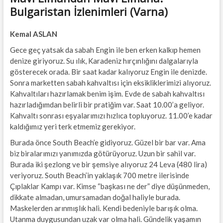
Bulgaristan İzlenimleri (Varna)
Kemal ASLAN
Gece geç yatsak da sabah Engin ile ben erken kalkıp hemen
denize giriyoruz. Su ılık, Karadeniz hırçınlığını dalgalarıyla
gösterecek orada. Bir saat kadar kalıyoruz Engin ile denizde.
Sonra marketten sabah kahvaltısı için eksikliklerimizi alıyoruz.
Kahvaltıları hazırlamak benim işim. Evde de sabah kahvaltısı
hazırladığımdan belirli bir pratiğim var. Saat 10.00’a geliyor.
Kahvaltı sonrası eşyalarımızı hızlıca topluyoruz. 11.00’e kadar
kaldığımız yeri terk etmemiz gerekiyor.
Burada önce South Beach’e gidiyoruz. Güzel bir bar var. Ama
biz biralarımızı yanımızda götürüyoruz. Uzun bir sahil var.
Burada iki şezlong ve bir şemsiye alıyoruz 24 Leva (480 lira)
veriyoruz. South Beach’in yaklaşık 700 metre ilerisinde
Çıplaklar Kampı var. Kimse “başkası ne der” diye düşünmeden,
dikkate almadan, umursamadan doğal haliyle burada.
Maskelerden arınmışlık hali. Kendi bedeniyle barışık olma.
Utanma duygusundan uzak var olma hali. Gündelik yaşamın