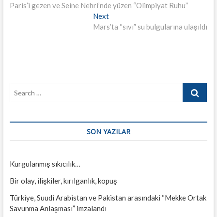
post:
Paris’i gezen ve Seine Nehri’nde yüzen “Olimpiyat Ruhu”
gezinmesi
Next
Next
post:
Mars’ta “sıvı” su bulgularına ulaşıldı
Search
…
SON YAZILAR
Kurgulanmış sıkıcılık…
Bir olay, ilişkiler, kırılganlık, kopuş
Türkiye, Suudi Arabistan ve Pakistan arasındaki “Mekke Ortak
Savunma Anlaşması” imzalandı