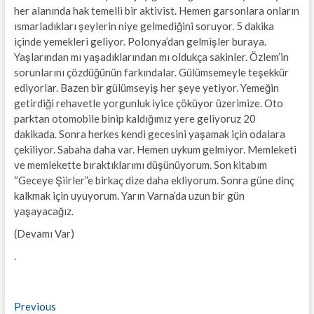
her alanında hak temelli bir aktivist. Hemen garsonlara onların
ısmarladıkları şeylerin niye gelmediğini soruyor. 5 dakika
içinde yemekleri geliyor. Polonya’dan gelmişler buraya.
Yaşlarından mı yaşadıklarından mı oldukça sakinler. Özlem’in
sorunlarını çözdüğünün farkındalar. Gülümsemeyle teşekkür
ediyorlar. Bazen bir gülümseyiş her şeye yetiyor. Yemeğin
getirdiği rehavetle yorgunluk iyice çöküyor üzerimize. Oto
parktan otomobile binip kaldığımız yere geliyoruz 20
dakikada. Sonra herkes kendi gecesini yaşamak için odalara
çekiliyor. Sabaha daha var. Hemen uykum gelmiyor. Memleketi
ve memlekette bıraktıklarımı düşünüyorum. Son kitabım
“Geceye Şiirler”e birkaç dize daha ekliyorum. Sonra güne dinç
kalkmak için uyuyorum. Yarın Varna’da uzun bir gün
yaşayacağız.
(Devamı Var)
.
Yazı
Previous
Previous