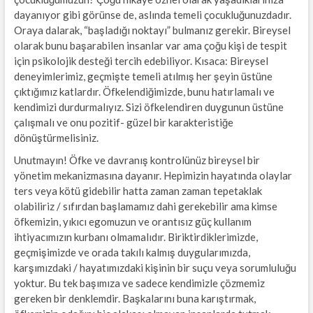
dayanıyor gibi görünse de, aslında temeli çocukluğunuzdadır.
Oraya dalarak, “başladığı noktayı” bulmanız gerekir. Bireysel
olarak bunu başarabilen insanlar var ama çoğu kişi de tespit
için psikolojik desteği tercih edebiliyor. Kısaca: Bireysel
deneyimlerimiz, geçmişte temeli atılmış her şeyin üstüne
çıktığımız katlardır. Öfkelendiğimizde, bunu hatırlamalı ve
kendimizi durdurmalıyız. Sizi öfkelendiren duygunun üstüne
çalışmalı ve onu pozitif- güzel bir karakteristiğe
dönüştürmelisiniz.
Unutmayın! Öfke ve davranış kontrolünüz bireysel bir
yönetim mekanizmasına dayanır. Hepimizin hayatında olaylar
ters veya kötü gidebilir hatta zaman zaman tepetaklak
olabiliriz / sıfırdan başlamamız dahi gerekebilir ama kimse
öfkemizin, yıkıcı egomuzun ve orantısız güç kullanım
ihtiyacımızın kurbanı olmamalıdır. Biriktirdiklerimizde,
geçmişimizde ve orada takılı kalmış duygularımızda,
karşımızdaki / hayatımızdaki kişinin bir suçu veya sorumluluğu
yoktur. Bu tek başımıza ve sadece kendimizle çözmemiz
gereken bir denklemdir. Başkalarını buna karıştırmak,