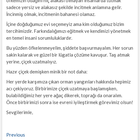
öfkemizin odağını hiç alakası olmayan insanlarda tutmak
sadece yersiz ve alakasız şekilde incitmek anlamına gelir.
İncinmiş olmak, incitmenin bahanesi olamaz.
İçine doğduğumuz evi seçemeyiz ama kim olduğumuz bizim
tercihimizdir. Farkındalığımızı eğitmek ve kendimizi yönetmek
en temel insani sorumluluklardır.
Bu yüzden öfkelenmeyelim, şiddete başvurmayalım. Her sorun
sakin kalarak ve güzel bir lügatla çözüme kavuşur. Taş atmak
yerine, çiçek uzatmalıyız.
Hazır çiçek demişken minik bir not daha:
Her yerde karşımıza çıkan orman yangınları hakkında hepimiz
acı çekiyoruz. Birbirimize çiçek uzatmaya başlamışken,
bulabildiğimiz her yere ağaç dikerek, toprağı da onaralım.
Önce birbirimizi sonra ise evreni iyileştirmek görevimiz olsun!
Sevgilerimle,
Yazı
Previous
Previous