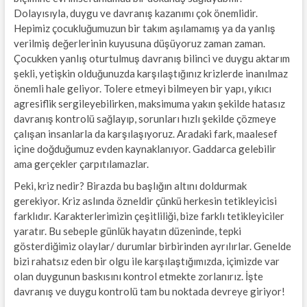
Dolayısıyla, duygu ve davranış kazanımı çok önemlidir.
Hepimiz çocukluğumuzun bir takım aşılamamış ya da yanlış
verilmiş değerlerinin kuyusuna düşüyoruz zaman zaman.
Çocukken yanlış oturtulmuş davranış bilinci ve duygu aktarım
şekli, yetişkin olduğunuzda karşılaştığınız krizlerde inanılmaz
önemli hale geliyor. Tolere etmeyi bilmeyen bir yapı, yıkıcı
agresiflik sergileyebilirken, maksimuma yakın şekilde hatasız
davranış kontrolü sağlayıp, sorunları hızlı şekilde çözmeye
çalışan insanlarla da karşılaşıyoruz. Aradaki fark, maalesef
içine doğduğumuz evden kaynaklanıyor. Gaddarca gelebilir
ama gerçekler çarpıtılamazlar.
Peki, kriz nedir? Birazda bu başlığın altını doldurmak
gerekiyor. Kriz aslında özneldir çünkü herkesin tetikleyicisi
farklıdır. Karakterlerimizin çeşitliliği, bize farklı tetikleyiciler
yaratır. Bu sebeple günlük hayatın düzeninde, tepki
gösterdiğimiz olaylar/ durumlar birbirinden ayrılırlar. Genelde
bizi rahatsız eden bir olgu ile karşılaştığımızda, içimizde var
olan duygunun baskısını kontrol etmekte zorlanırız. İşte
davranış ve duygu kontrolü tam bu noktada devreye giriyor!