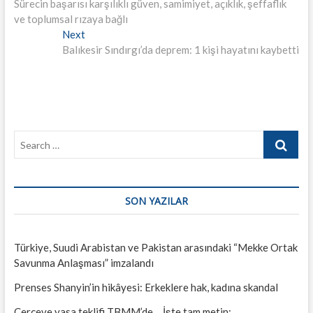
post:
Sürecin başarısı karşılıklı güven, samimiyet, açıklık, şeffaflık
gezinmesi
ve toplumsal rızaya bağlı
Next
Next
post:
Balıkesir Sındırgı’da deprem: 1 kişi hayatını kaybetti
Search
…
SON YAZILAR
Türkiye, Suudi Arabistan ve Pakistan arasındaki “Mekke Ortak
Savunma Anlaşması” imzalandı
Prenses Shanyin’in hikâyesi: Erkeklere hak, kadına skandal
Çerçeve yasa teklifi TBMM’de… İşte tam metin: