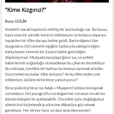
“Kime Kızgınız?”
Buse GÜLİN
Kolektif olarak hepimizin müthiş bir mutsuzluğu var. Bu husus,
baya uzun bir süredir kontrol edilemeyen ve kolayca dışarıya
taşabilen bir öfke duruşu haline geldi. Bastırdığımız tüm
duyguların, bizi cinnetin eşiğine fazlasıyla yaklaştırdığını
hatta bazen cinnetin bir öznesi haline getirdiğini
düşünüyorum. Medyada karşılaştığımız suç ve şiddet
haberlerinin yoğunluğu otomatikman bu çıkarımı destekliyor.
Bu noktada, özellikle bir haftayı bu konuya ayırmak istedim.
Sizce neden bu kadar öfke doluyuz? Ve bu öfke neden yok
edilemiyor, üstüne birbirimize yansıtıyoruz?
Biraz psikoloji biraz ise Adab-ı Muaşeret üstüne konuşmak
zorundayız. Üst paragrafta sorduğum her sorunun cevabı bu
ikisinin bileşimi ile açıklanabilir. Öncelikle içine doğduğumuz
ailenin bizi biçimlendiriş sürecine dikkatlice göz atmak
gerekiyor. Her bireye tavır ve davranış ebeveynleri