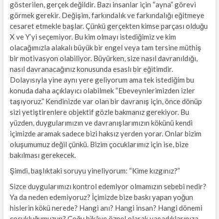
gösterilen, gerçek değildir. Bazı insanlar için “ayna” görevi
görmek gerekir. Değişim, farkındalık ve farkındalığı eğitmeye
cesaret etmekle başlar. Çünkü gerçekten kimse parçası olduğu
X ve Y’yi seçemiyor. Bu kim olmayı istediğimiz ve kim
olacağımızla alakalı büyük bir engel veya tam tersine müthiş
bir motivasyon olabiliyor. Büyürken, size nasıl davranıldığı,
nasıl davranacağınız konusunda esaslı bir eğitimdir.
Dolayısıyla yine aynı yere geliyorum ama tek istediğim bu
konuda daha açıklayıcı olabilmek “Ebeveynlerimizden izler
taşıyoruz.” Kendinizde var olan bir davranış için, önce dönüp
sizi yetiştirenlere objektif gözle bakmanız gerekiyor. Bu
yüzden, duygularımızın ve davranışlarımızın kökünü kendi
içimizde aramak sadece bizi haksız yerden yorar. Onlar bizim
oluşumumuz değil çünkü. Bizim çocuklarımız için ise, bize
bakılması gerekecek.
Şimdi, başlıktaki soruyu yineliyorum: “Kime kızgınız?”
Sizce duygularımızı kontrol edemiyor olmamızın sebebi nedir?
Ya da neden edemiyoruz? İçimizde bize baskı yapan yoğun
hislerin kökü nerede? Hangi anı? Hangi insan? Hangi dönemi
çocukluğumuzun? Çoğu hikâye öznel olarak yaşadıklarınıza