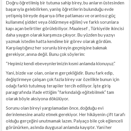
Doğru öğretilmiş bir tutuma sahip birey, bu anların üstesinden
başarıyla gelebilirken, yanlış öğretilerin bulunduğu evde
yetişmiş bireyde dışarıya öfke patlaması ve orantısız güç
kullanımı( şiddet veya öldürmeye eğilim) ve farklı sorunlara
kapı açan belirtiler görülebiliyor. Maalesef , Türkiye’de ikincisi
daha yaygın olarak karşımıza çıkıyor. Bu yüzden bu yazıyı
yazmak istedim hatta kendime bir görev olarak gördüm.
Karşılaştığınız her sorunlu bireyin geçmişine bakmak
gerekiyor, anına değil. Bunu çok söylerim:
“Hepimiz kendi ebeveynlerimizin kısmi anlamda klonuyuz.”
Yani, bizde var olan, onların gerçekliğidir. Bunu fark edip,
değiştirmeye çalışan çok fazla birey var özellikle bunun için
odağı farklı tutulmuş terapiler tercih ediliyor. İşte giriş
paragrafında ifade ettiğim “farkındalığı eğitebilmek” tam
olarak böyle aksiyona dökülüyor.
Sorunu olan bireyi yargılamadan önce, doğduğu evi
derinlemesine analiz etmek gerekiyor. Her hikâyenin çift tarafı
olduğu gerçeğini unutmamak lazım. Palyaço bile çok eğlenceli
görünürken, aslında duygusal anlamda kayıptır. Yani her