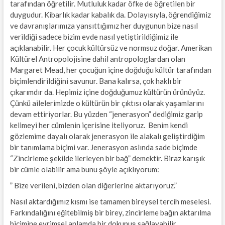
tarafından öğretilir. Mutluluk kadar öfke de öğretilen bir
duygudur. Kibarlık kadar kabalık da. Dolayısıyla, öğrendiğimiz
ve davranışlarımıza yansıttığımız her duygunun bize nasıl
verildiği sadece bizim evde nasıl yetiştirildiğimiz ile
açıklanabilir. Her çocuk kültürsüz ve normsuz doğar. Amerikan
Kültürel Antropolojisine dahil antropologlardan olan
Margaret Mead, her çocuğun içine doğduğu kültür tarafından
biçimlendirildiğini savunur. Bana kalırsa, çok haklı bir
çıkarımdır da. Hepimiz içine doğduğumuz kültürün ürünüyüz.
Çünkü ailelerimizde o kültürün bir çıktısı olarak yaşamlarını
devam ettiriyorlar. Bu yüzden “jenerasyon” dediğimiz garip
kelimeyi her cümlenin içerisine iteliyoruz. Benim kendi
gözlemime dayalı olarak jenerasyon ile alakalı geliştirdiğim
bir tanımlama biçimi var. Jenerasyon aslında sade biçimde
“Zincirleme şekilde ilerleyen bir bağ” demektir. Biraz karışık
bir cümle olabilir ama bunu şöyle açıklıyorum:
” Bize verileni, bizden olan diğerlerine aktarıyoruz.”
Nasıl aktardığımız kısmı ise tamamen bireysel tercih meselesi.
Farkındalığını eğitebilmiş bir birey, zincirleme bağın aktarılma
biçimine evrimsel anlamda bir dokunuş sağlayabilir.