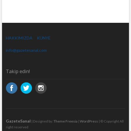
HAKKIMIZDA
KÜNYE
info@gazetesanal.com
Takip edin!
GazeteSanal
| Designed by:
Theme Freesia
|
WordPress
| © Copyright All
right reserved