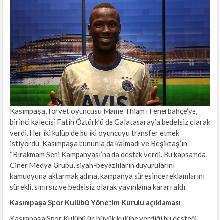
Kasımpaşa, forvet oyuncusu Mame Thiam’ı Fenerbahçe’ye,
birinci kalecisi Fatih Öztürk’ü de Galatasaray’a bedelsiz olarak
verdi. Her iki kulüp de bu iki oyuncuyu transfer etmek
istiyordu. Kasımpaşa bununla da kalmadı ve Beşiktaş’ın
“Bırakmam Seni Kampanyası’na da destek verdi. Bu kapsamda,
Ciner Medya Grubu, siyah-beyazlıların duyurularını
kamuoyuna aktarmak adına, kampanya süresince reklamlarını
sürekli, sınırsız ve bedelsiz olarak yayınlama kararı aldı.
Kasımpaşa Spor Kulübü Yönetim Kurulu açıklaması
Kasımpaşa Spor Kulübü üç büyük kulübe verdiği bu desteği