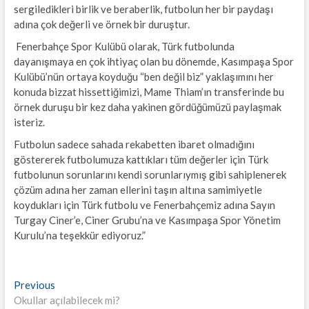
sergiledikleri birlik ve beraberlik, futbolun her bir paydaşı
adına çok değerli ve örnek bir duruştur.
Fenerbahçe Spor Kulübü olarak, Türk futbolunda
dayanışmaya en çok ihtiyaç olan bu dönemde, Kasımpaşa Spor
Kulübü’nün ortaya koyduğu “ben değil biz” yaklaşımını her
konuda bizzat hissettiğimizi, Mame Thiam’ın transferinde bu
örnek duruşu bir kez daha yakinen gördüğümüzü paylaşmak
isteriz.
Futbolun sadece sahada rekabetten ibaret olmadığını
göstererek futbolumuza kattıkları tüm değerler için Türk
futbolunun sorunlarını kendi sorunlarıymış gibi sahiplenerek
çözüm adına her zaman ellerini taşın altına samimiyetle
koydukları için Türk futbolu ve Fenerbahçemiz adına Sayın
Turgay Ciner’e, Ciner Grubu’na ve Kasımpaşa Spor Yönetim
Kurulu’na teşekkür ediyoruz.”
Yazı
Previous
Previous
post:
Okullar açılabilecek mi?