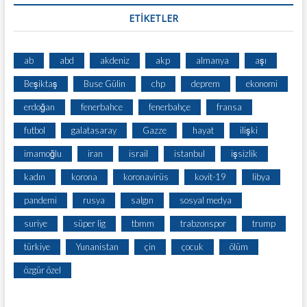
ETİKETLER
ab
abd
akdeniz
akp
almanya
aşı
Beşiktaş
Buse Gülin
chp
deprem
ekonomi
erdoğan
fenerbahce
fenerbahçe
fransa
futbol
galatasaray
Gazze
hayat
ilişki
imamoğlu
iran
israil
istanbul
işsizlik
kadın
korona
koronavirüs
kovit-19
libya
pandemi
rusya
salgın
sosyal medya
suriye
süper lig
tbmm
trabzonspor
trump
türkiye
Yunanistan
çin
çocuk
ölüm
özgür özel