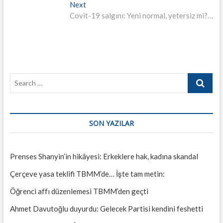
gezinmesi
Next
Next
post:
Covit-19 salgını: Yeni normal, yetersiz mi?…
Search
…
SON YAZILAR
Prenses Shanyin’in hikâyesi: Erkeklere hak, kadına skandal
Çerçeve yasa teklifi TBMM’de… İşte tam metin:
Öğrenci affı düzenlemesi TBMM’den geçti
Ahmet Davutoğlu duyurdu: Gelecek Partisi kendini feshetti