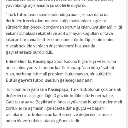
yayımladığı açıklamada şu sözlerle duyurdu:
“Türk futbolunun içinde bulunduğu mali çıkmazı daha da
derinleştirecek olan, mevcut kulüp başkanlarını görev
sürelerinden önceki borçlardan sorumlu kılan, uygulanabilirliği
imkansız, haksız rekabeti ve adil olmayan koşulları ortaya
çıkaran harcama limitleri konusunu, tüm kulüplerinin lehine
olacak şekilde yeniden düzenlenmesi hususunda
gayretlerimizi sürdürdük.
Bilinmelidir ki, Kasımpaşa Spor Kulübü hiçbir kişi ve kuruma
borcu olmayan, yıl sonunu kâr ile kapatıp ‘artı bütçe’ sahibi
olan, herhangi bir mali problemi bulunmayan, bir kulüptür.
Bütün gayreti futbolumuzun geleceği adınadır.
Tüm bunların yanı sıra Kasımpaşa, Türk futbolunun çok önemli
değerleri olarak gördüğü 3 güzide kulübümüz Fenerbahçe,
Galatasaray ve Beşiktaş’ın önceki yıllardan bugüne gelen mali
zorluklarını aşmasını, gelecekte daha güçlü ve başarılı
olmalarını, futbolumuzun kalitesinin ve değerinin artması
adına bir zorunluluk olarak görmektedir.