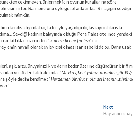
de etmekten çekinmeyen, ünlenmek için oyunun kurallarına göre
elmesini ister. Barmene onu öyle güzel anlatır ki… Bir aşığın sevdiği
a bulmak mümkün.
dının kendisi dışında başka biriyle yaşadığı ilişkiyi ayrıntılarıyla
lıma… Sevdiği kadının balayında olduğu Pera Palas otelinde yandaki
n anlattıkları üzerinden “
ikame edici bir fantezi
” mi
eylemin hayali olarak eyleyicisi olması sanısı belki de bu. Bana uzak
kileri, aşk, arzu, ün, yalnızlık ve derin keder üzerine düşündüren bir film
ndan şu sözler kaldı aklımda: “
Mavi ay, beni yalnız otururken gördü.//
nra şöyle dedim kendime : “
Her zaman bir rüyası olması insanın, zihnind
anın.”
Next
Next
post:
Hay annem ha