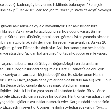
ce sevdiği kadına şöyle evlenme teklifinde bulunuyor: “Seni çok
züne bakıp “
Ben de seni çok seviyorum, ama aynı biçimde değil
.” Sevdiği
ı, güveni aşk sansa da öyle olmayabiliyor. Her aşk, birden bire,
ırlıksızdır. Aşkın uyuşturuculuğunu, sarhoşluğunu yaşar. Birine
lır. Sürekli onu düşünür, merak eder, görmek ister, yanında olmasını
 bir sanatçı olarak aşkı derinden hisseden, yaşayan biri. Bu kez 20
itimi gören Elizabeth’e âşık olur. Aşk, her sanatçının beslendiği,
der yaratsa da o “acıdan bal üretmeyi” ortaya koyduğu eserle yapar.
ol açan, onu bunalıma sürükleyen, değersizleştiren durumların
acılı bu süreç bir tür deri değişimidir. Hart, Elizabeth’e de onu çok
çok seviyorum ama aynı biçimde değil” der. Bu sözler onun Hart’ın
ir. Üstelik Hart, geçmiş deneyimlerinden de bu duruma alışıktır. Onu
, flörtleşse de bu onunla ilişki yaşamak istediği anlamına
şkiler. Üstelik Hart’ın yaşı onun iki katından fazladır. Bir yıl önce
a bile Elizabeth, için o sadece bir dosttur. Hart, onun yaşadığı cinsel
yaşadığı ilişkilerin ayrıntılarını merak eder. Karşısındaki partnerinin
p Elizabeth’in seviştiği Cooper ile ilgili söylediği söz vardır “
Sırtının