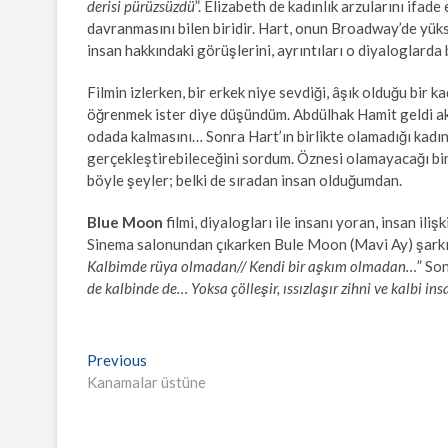
derisi pürüzsüzdü
”. Elizabeth de kadınlık arzularını ifa
davranmasını bilen biridir. Hart, onun Broadway’de yüks
insan hakkındaki görüşlerini, ayrıntıları o diyaloglard
Filmin izlerken, bir erkek niye sevdiği, âşık olduğu bir ka
öğrenmek ister diye düşündüm. Abdülhak Hamit geldi ak
odada kalmasını… Sonra Hart’ın birlikte olamadığı kadını
gerçekleştirebileceğini sordum. Öznesi olamayacağı bir 
böyle şeyler; belki de sıradan insan olduğumdan.
Blue Moon
filmi, diyalogları ile insanı yoran, insan iliş
Sinema salonundan çıkarken Bule Moon (Mavi Ay) şarkısı
Kalbimde rüya olmadan// Kendi bir aşkım olmadan…
” So
de kalbinde de… Yoksa çölleşir, ıssızlaşır zihni ve kalbi ins
Yazı
Previous
Previous
post:
Kanamalar üstüne
gezinmesi