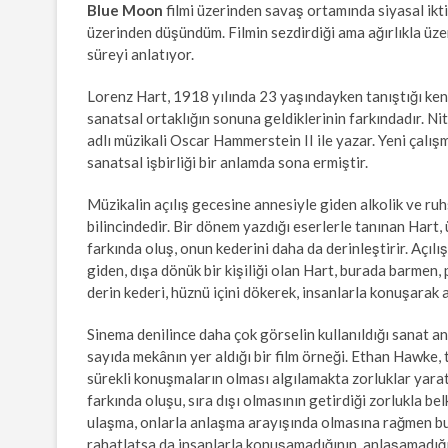
Blue Moon
filmi üzerinden savaş ortamında siyasal ikti
üzerinden düşündüm. Filmin sezdirdiği ama ağırlıkla üzer
süreyi anlatıyor.
Lorenz Hart, 1918 yılında 23 yaşındayken tanıştığı ken
sanatsal ortaklığın sonuna geldiklerinin farkındadır. N
adlı müzikali Oscar Hammerstein II ile yazar. Yeni çalış
sanatsal işbirliği bir anlamda sona ermiştir.
Müzikalin açılış gecesine annesiyle giden alkolik ve ruhs
bilincindedir. Bir dönem yazdığı eserlerle tanınan Hart,
farkında oluş, onun kederini daha da derinleştirir. Açıl
giden, dışa dönük bir kişiliği olan Hart, burada barmen, p
derin kederi, hüznü içini dökerek, insanlarla konuşarak 
Sinema denilince daha çok görselin kullanıldığı sanat anl
sayıda mekânın yer aldığı bir film örneği. Ethan Hawke, 
sürekli konuşmaların olması algılamakta zorluklar yaratıy
farkında oluşu, sıra dışı olmasının getirdiği zorlukla be
ulaşma, onlarla anlaşma arayışında olmasına rağmen b
rahatlatsa da insanlarla konuşamadığının, anlaşamadığı