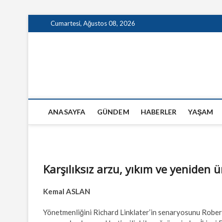
Skip
Cumartesi, Ağustos 08, 2026
to
content
GazeteSanal
ANASAYFA
GÜNDEM
HABERLER
YAŞAM
Karşılıksız arzu, yıkım ve yeniden
Kemal ASLAN
Yönetmenliğini Richard Linklater’in senaryosunu Rober