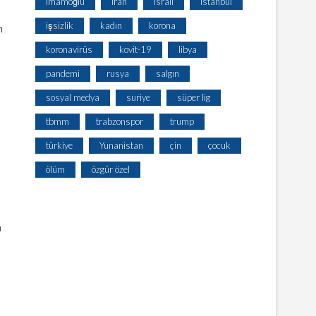
imamoğlu
iran
israil
istanbul
işsizlik
kadın
korona
n
koronavirüs
kovit-19
libya
pandemi
rusya
salgın
sosyal medya
suriye
süper lig
tbmm
trabzonspor
trump
türkiye
Yunanistan
çin
çocuk
ölüm
özgür özel
n