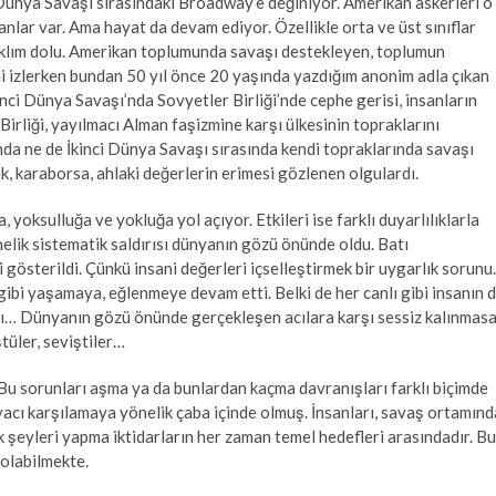
ci Dünya Savaşı sırasındaki Broadway’e değiniyor. Amerikan askerleri o
nlar var. Ama hayat da devam ediyor. Özellikle orta ve üst sınıflar
 tıklım dolu. Amerikan toplumunda savaşı destekleyen, toplumun
i izlerken bundan 50 yıl önce 20 yaşında yazdığım anonim adla çıkan
inci Dünya Savaşı’nda Sovyetler Birliği’nde cephe gerisi, insanların
Birliği, yayılmacı Alman faşizmine karşı ülkesinin topraklarını
da ne de İkinci Dünya Savaşı sırasında kendi topraklarında savaşı
k, karaborsa, ahlaki değerlerin erimesi gözlenen olgulardı.
 yoksulluğa ve yokluğa yol açıyor. Etkileri ise farklı duyarlılıklarla
nelik sistematik saldırısı dünyanın gözü önünde oldu. Batı
 gösterildi. Çünkü insani değerleri içselleştirmek bir uygarlık sorunu.
gibi yaşamaya, eğlenmeye devam etti. Belki de her canlı gibi insanın 
ası… Dünyanın gözü önünde gerçekleşen acılara karşı sessiz kalınmas
ştüler, seviştiler…
 Bu sorunları aşma ya da bunlardan kaçma davranışları farklı biçimde
yacı karşılamaya yönelik çaba içinde olmuş. İnsanları, savaş ortamınd
k şeyleri yapma iktidarların her zaman temel hedefleri arasındadır. Bu
 olabilmekte.