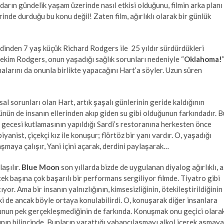
darın gündelik yaşam üzerinde nasıl etkisi olduğunu, filmin arka planı
inde durduğu bu konu değil! Zaten film, ağırlıklı olarak bir günlük
dinden 7 yaş küçük Richard Rodgers ile 25 yıldır sürdürdükleri
itekim Rodgers, onun yaşadığı sağlık sorunları nedeniyle “
Oklahoma!
malarını da onunla birlikte yapacağını Hart’a söyler. Uzun süren
al sorunları olan Hart, artık şaşalı günlerinin geride kaldığının
 ünün de insanın ellerinden akıp giden su gibi olduğunun farkındadır. B
ış gecesi kutlamasının yapıldığı Sardi’s restoranına herkesten önce
iyanist, çiçekçi kız ile konuşur; flörtöz bir yanı vardır. O, yaşadığı
aşmaya çalışır, Yani içini açarak, derdini paylaşarak…
aşılır.
Blue Moon
son yıllarda bizde de uygulanan diyalog ağırlıklı, a
tek başına çok başarılı bir performans sergiliyor filmde. Tiyatro gibi
or. Ama bir insanın yalnızlığının, kimsesizliğinin, ötekileştirildiğinin
lki de ancak böyle ortaya konulabilirdi. O, konuşarak diğer insanlara
unun pek gerçekleşmediğinin de farkında. Konuşmak onu geçici olara
nın bilincinde. Bunların yarattığı yabancılaşmayı alkol içerek aşmaya