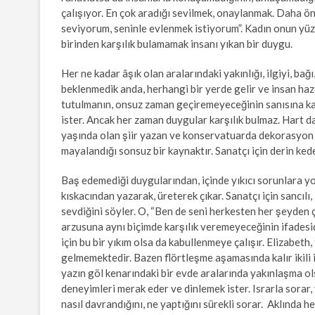
çalışıyor. En çok aradığı sevilmek, onaylanmak. Daha ön
seviyorum, seninle evlenmek istiyorum”. Kadın onun yü
birinden karşılık bulamamak insanı yıkan bir duygu.
Her ne kadar âşık olan aralarındaki yakınlığı, ilgiyi, bağ
beklenmedik anda, herhangi bir yerde gelir ve insan haz
tutulmanın, onsuz zaman geçiremeyeceğinin sanısına kapı
ister. Ancak her zaman duygular karşılık bulmaz. Hart da
yaşında olan şiir yazan ve konservatuarda dekorasyon eğ
mayalandığı sonsuz bir kaynaktır. Sanatçı için derin ke
Baş edemediği duygularından, içinde yıkıcı sorunlara y
kıskacından yazarak, üreterek çıkar. Sanatçı için sancılı, 
sevdiğini söyler. O, “Ben de seni herkesten her şeyden 
arzusuna aynı biçimde karşılık veremeyeceğinin ifadesid
için bu bir yıkım olsa da kabullenmeye çalışır. Elizabeth
gelmemektedir. Bazen flörtleşme aşamasında kalır ikili ili
yazın göl kenarındaki bir evde aralarında yakınlaşma ols
deneyimleri merak eder ve dinlemek ister. Israrla sorar, 
nasıl davrandığını, ne yaptığını sürekli sorar. Aklında he