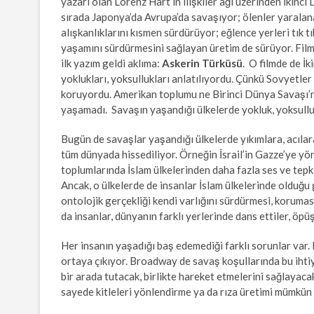
yazarı olan Lorenz Hart’ın ilişkiler ağı üzerinden İkin
sırada Japonya’da Avrupa’da savaşıyor; ölenler yaralana
alışkanlıklarını kısmen sürdürüyor; eğlence yerleri tık
yaşamını sürdürmesini sağlayan üretim de sürüyor. Film
ilk yazım geldi aklıma:
Askerin Türküsü
. O filmde de İk
yoklukları, yoksullukları anlatılıyordu. Çünkü Sovyetler 
koruyordu. Amerikan toplumu ne Birinci Dünya Savaşı’n
yaşamadı. Savaşın yaşandığı ülkelerde yokluk, yoksullu
Bugün de savaşlar yaşandığı ülkelerde yıkımlara, acılara,
tüm dünyada hissediliyor. Örneğin İsrail’in Gazze’ye yö
toplumlarında İslam ülkelerinden daha fazla ses ve tepki
Ancak, o ülkelerde de insanlar İslam ülkelerinde olduğu 
ontolojik gerçekliği kendi varlığını sürdürmesi, korum
da insanlar, dünyanın farklı yerlerinde dans ettiler, öpü
Her insanın yaşadığı baş edemediği farklı sorunlar var.
ortaya çıkıyor. Broadway de savaş koşullarında bu ihti
bir arada tutacak, birlikte hareket etmelerini sağlayaca
sayede kitleleri yönlendirme ya da rıza üretimi mümkün