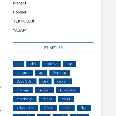
Manşet
Popüler
TEKNOLOJİ
YAŞAM
”
ETİKETLER
u
ab
abd
akdeniz
akp
almanya
aşı
Beşiktaş
Buse Gülin
chp
deprem
z
ekonomi
erdoğan
fenerbahce
fenerbahçe
fransa
futbol
galatasaray
Gazze
hayat
ilişki
k