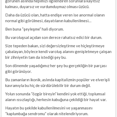
görünen aslında hepimizi ilgilendiren sorunlara kayıtsız
kalması, duyarsız ve vurdumduymaz olması üzücü.
Daha da üzücü olan, hatta endişe veren ise anormal olanın
normal gibi görülmesi, dayatılanın kabullenilmesi…
Ben buna “şeyleşme” hali diyorum.
Bu varoluşsal açıdan son derece rahatsız edici bir durum.
Size tepeden bakan, sizi değersizleştirme ve hiçleştirmeye
çabalayan, böylece kendi varoluş alanını genişletmeye çalışan
bir zihniyetin tam da istediği şey bu.
Son dönemde yaşadığımız her şey bu gerçekliğin bir parçası
gibi görünüyor.
Bu zamanların ikonik, aslında kapitalizmin popüler ve elverişli
kavramıyla bu hiç de sürdürülebilir bir durum değil.
Yolun sonunda “özgür bireyin” kendini yok ettiği, toplumsal
alanın ıssızlaştığı, herkesin kabuğuna çekildiği bir hayat var.
Hayatın bu şekilde kabullenilmesini ve yaşanmasını
“kaplumbağa sendromu” olarak nitelendiriyorum.