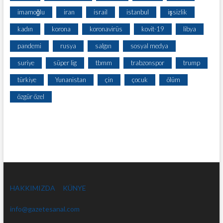
imamoğlu
iran
israil
istanbul
işsizlik
kadın
korona
koronavirüs
kovit-19
libya
pandemi
rusya
salgın
sosyal medya
suriye
süper lig
tbmm
trabzonspor
trump
türkiye
Yunanistan
çin
çocuk
ölüm
özgür özel
HAKKIMIZDA
KÜNYE
info@gazetesanal.com