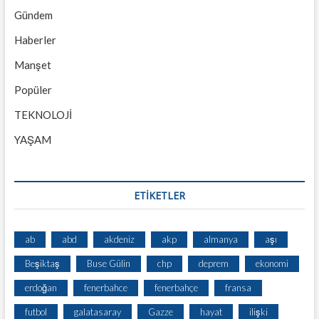
Gündem
Haberler
Manşet
Popüler
TEKNOLOJİ
YAŞAM
ETİKETLER
ab
abd
akdeniz
akp
almanya
aşı
Beşiktaş
Buse Gülin
chp
deprem
ekonomi
erdoğan
fenerbahce
fenerbahçe
fransa
futbol
galatasaray
Gazze
hayat
ilişki