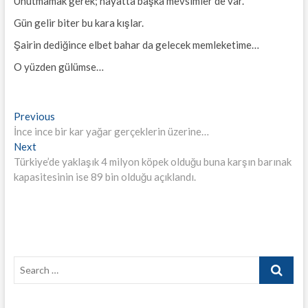
Unutmamak gerek; hayatta başka mevsimler de var.
Gün gelir biter bu kara kışlar.
Şairin dediğince elbet bahar da gelecek memleketime…
O yüzden gülümse…
Yazı
Previous
Previous
post:
İnce ince bir kar yağar gerçeklerin üzerine…
gezinmesi
Next
Next
post:
Türkiye’de yaklaşık 4 milyon köpek olduğu buna karşın barınak
kapasitesinin ise 89 bin olduğu açıklandı.
Search
…