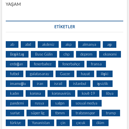
YAŞAM
ETİKETLER
ab
abd
akdeniz
akp
almanya
aşı
Beşiktaş
Buse Gülin
chp
deprem
ekonomi
erdoğan
fenerbahce
fenerbahçe
fransa
futbol
galatasaray
Gazze
hayat
ilişki
imamoğlu
iran
israil
istanbul
işsizlik
kadın
korona
koronavirüs
kovit-19
libya
pandemi
rusya
salgın
sosyal medya
suriye
süper lig
tbmm
trabzonspor
trump
türkiye
Yunanistan
çin
çocuk
ölüm