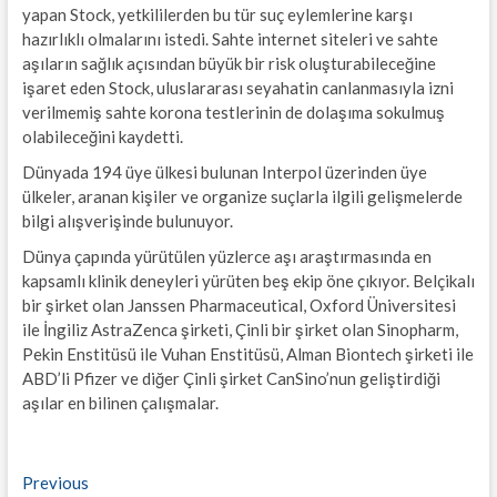
yapan Stock, yetkililerden bu tür suç eylemlerine karşı
hazırlıklı olmalarını istedi. Sahte internet siteleri ve sahte
aşıların sağlık açısından büyük bir risk oluşturabileceğine
işaret eden Stock, uluslararası seyahatin canlanmasıyla izni
verilmemiş sahte korona testlerinin de dolaşıma sokulmuş
olabileceğini kaydetti.
Dünyada 194 üye ülkesi bulunan Interpol üzerinden üye
ülkeler, aranan kişiler ve organize suçlarla ilgili gelişmelerde
bilgi alışverişinde bulunuyor.
Dünya çapında yürütülen yüzlerce aşı araştırmasında en
kapsamlı klinik deneyleri yürüten beş ekip öne çıkıyor. Belçikalı
bir şirket olan Janssen Pharmaceutical, Oxford Üniversitesi
ile İngiliz AstraZenca şirketi, Çinli bir şirket olan Sinopharm,
Pekin Enstitüsü ile Vuhan Enstitüsü, Alman Biontech şirketi ile
ABD’li Pfizer ve diğer Çinli şirket CanSino’nun geliştirdiği
aşılar en bilinen çalışmalar.
Yazı
Previous
Previous