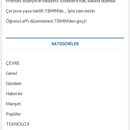
Prenses Shanyin’in hikâyesi: Erkeklere hak, kadına skandal
Çerçeve yasa teklifi TBMM’de… İşte tam metin
Öğrenci affı düzenlemesi TBMM’den geçti
KATEGORILER
ÇEVRE
Genel
Gündem
Haberler
Manşet
Popüler
TEKNOLOJİ