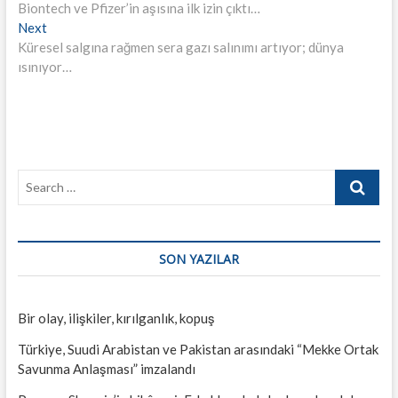
post:
Biontech ve Pfizer’in aşısına ilk izin çıktı…
gezinmesi
Next
Next
post:
Küresel salgına rağmen sera gazı salınımı artıyor; dünya
ısınıyor…
Search
…
SON YAZILAR
Bir olay, ilişkiler, kırılganlık, kopuş
Türkiye, Suudi Arabistan ve Pakistan arasındaki “Mekke Ortak
Savunma Anlaşması” imzalandı