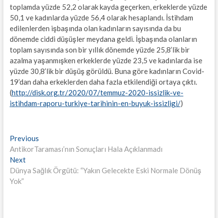
toplamda yüzde 52,2 olarak kayda geçerken, erkeklerde yüzde
50,1 ve kadınlarda yüzde 56,4 olarak hesaplandı. İstihdam
edilenlerden işbaşında olan kadınların sayısında da bu
dönemde ciddi düşüşler meydana geldi. İşbaşında olanların
toplam sayısında son bir yıllık dönemde yüzde 25,8’lik bir
azalma yaşanmışken erkeklerde yüzde 23,5 ve kadınlarda ise
yüzde 30,8’lik bir düşüş görüldü. Buna göre kadınların Covid-
19’dan daha erkeklerden daha fazla etkilendiği ortaya çıktı.
(
http://disk.org.tr/2020/07/temmuz-2020-issizlik-ve-
istihdam-raporu-turkiye-tarihinin-en-buyuk-issizligi/
)
Yazı
Previous
Previous
post:
AntikorTaraması’nın Sonuçları Hala Açıklanmadı
gezinmesi
Next
Next
post:
Dünya Sağlık Örgütü: “Yakın Gelecekte Eski Normale Dönüş
Yok”