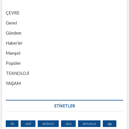
ÇEVRE
Genel
Gündem
Haberler
Manşet
Popüler
TEKNOLOJİ
YAŞAM
ETİKETLER
ab
abd
akdeniz
akp
almanya
aşı