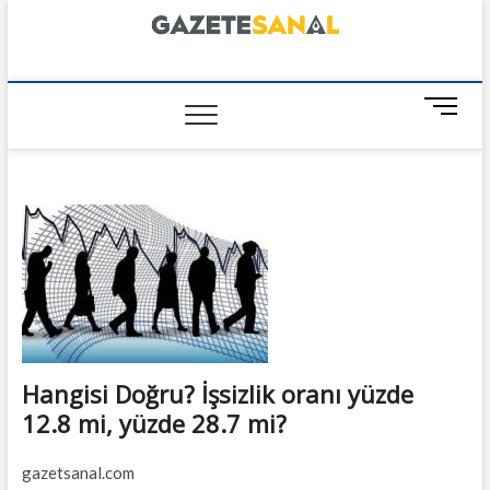
Skip
to
content
GazeteSanal
M
e
n
u
B
u
t
t
o
n
Hangisi Doğru? İşsizlik oranı yüzde
12.8 mi, yüzde 28.7 mi?
gazetsanal.com