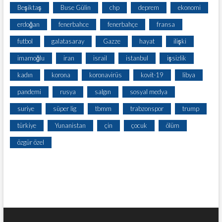
Beşiktaş
Buse Gülin
chp
deprem
ekonomi
erdoğan
fenerbahce
fenerbahçe
fransa
futbol
galatasaray
Gazze
hayat
ilişki
imamoğlu
iran
israil
istanbul
işsizlik
kadın
korona
koronavirüs
kovit-19
libya
pandemi
rusya
salgın
sosyal medya
suriye
süper lig
tbmm
trabzonspor
trump
türkiye
Yunanistan
çin
çocuk
ölüm
özgür özel