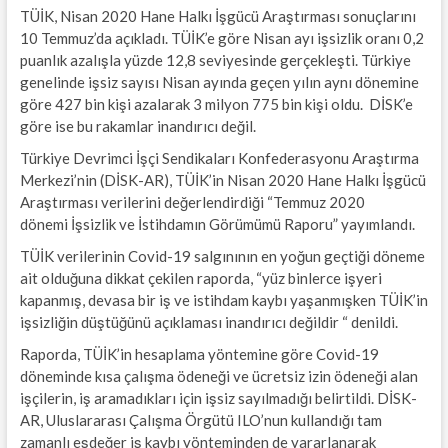
TÜİK, Nisan 2020 Hane Halkı İşgücü Araştırması sonuçlarını
10 Temmuz’da açıkladı. TÜİK’e göre Nisan ayı işsizlik oranı 0,2
puanlık azalışla yüzde 12,8 seviyesinde gerçekleşti. Türkiye
genelinde işsiz sayısı Nisan ayında geçen yılın aynı dönemine
göre 427 bin kişi azalarak 3 milyon 775 bin kişi oldu. DİSK’e
göre ise bu rakamlar inandırıcı değil.
Türkiye Devrimci İşçi Sendikaları Konfederasyonu Araştırma
Merkezi’nin (DİSK-AR), TÜİK’in Nisan 2020 Hane Halkı İşgücü
Araştırması verilerini değerlendirdiği “Temmuz 2020
dönemi İşsizlik ve İstihdamın Görümümü Raporu” yayımlandı.
TÜİK verilerinin Covid-19 salgınının en yoğun geçtiği döneme
ait olduğuna dikkat çekilen raporda, “yüz binlerce işyeri
kapanmış, devasa bir iş ve istihdam kaybı yaşanmışken TÜİK’in
işsizliğin düştüğünü açıklaması inandırıcı değildir “ denildi.
Raporda, TÜİK’in hesaplama yöntemine göre Covid-19
döneminde kısa çalışma ödeneği ve ücretsiz izin ödeneği alan
işçilerin, iş aramadıkları için işsiz sayılmadığı belirtildi. DİSK-
AR, Uluslararası Çalışma Örgütü ILO’nun kullandığı tam
zamanlı eşdeğer iş kaybı yönteminden de yararlanarak