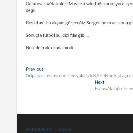
Galatasaray’da kaleci Muslera sakatlığı sorun yaratıyor
değil.
Beşiktaş’ı bu akşam göreceğiz. Sergen hoca acı sona gi
Sonuçta futbol bu, dizi film gibi…
Nerede trak, orada bırak.
Yazı
Previous
Previous
post:
Grip aşısı olması önerilen yaklaşık 8,5 milyon kişi aşı
gezinmesi
Next
Next
post:
Fransa’da öğretmen 
HAKKIMIZDA
KÜNYE