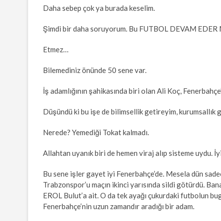
Daha sebep çok ya burada keselim.
Şimdi bir daha soruyorum. Bu FUTBOL DEVAM EDER 
Etmez…
Bilemediniz önünde 50 sene var.
İş adamlığının şahikasında biri olan Ali Koç, Fenerbahç
Düşündü ki bu işe de bilimsellik getireyim, kurumsallık
Nerede? Yemediği Tokat kalmadı.
Allahtan uyanık biri de hemen viraj alıp sisteme uydu. İyi
Bu sene işler gayet iyi Fenerbahçe’de. Mesela dün sad
Trabzonspor’u maçın ikinci yarısında sildi götürdü. Ban
EROL Bulut’a ait. O da tek ayağı çukurdaki futbolun bugün
Fenerbahçe’nin uzun zamandır aradığı bir adam.