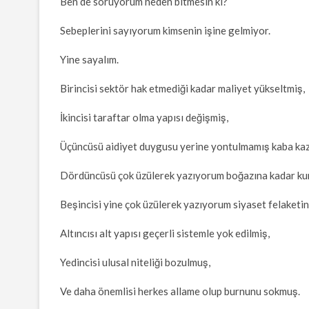
Ben de soruyorum neden bitmesin ki?
Sebeplerini sayıyorum kimsenin işine gelmiyor.
Yine sayalım.
Birincisi sektör hak etmediği kadar maliyet yükseltmiş,
İkincisi taraftar olma yapısı değişmiş,
Üçüncüsü aidiyet duygusu yerine yontulmamış kaba kaz
Dördüncüsü çok üzülerek yazıyorum boğazına kadar k
Beşincisi yine çok üzülerek yazıyorum siyaset felaketin
Altıncısı alt yapısı geçerli sistemle yok edilmiş,
Yedincisi ulusal niteliği bozulmuş,
Ve daha önemlisi herkes allame olup burnunu sokmuş.