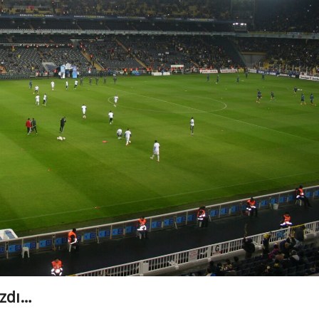
azdı…