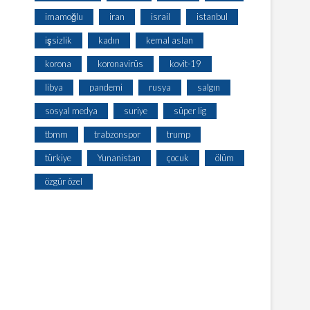
imamoğlu
iran
israil
istanbul
işsizlik
kadın
kemal aslan
korona
koronavirüs
kovit-19
libya
pandemi
rusya
salgın
sosyal medya
suriye
süper lig
tbmm
trabzonspor
trump
türkiye
Yunanistan
çocuk
ölüm
özgür özel