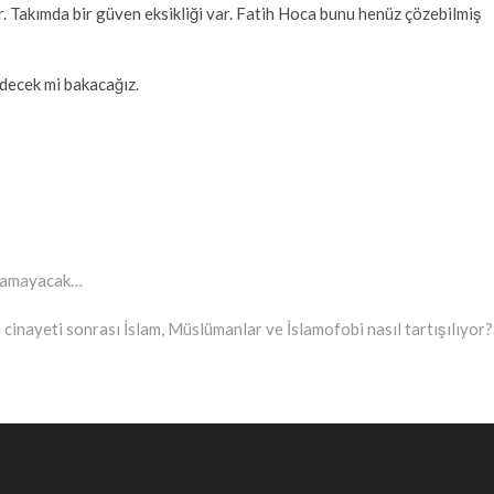
. Takımda bir güven eksikliği var. Fatih Hoca bunu henüz çözebilmiş
decek mi bakacağız.
 olamayacak…
cinayeti sonrası İslam, Müslümanlar ve İslamofobi nasıl tartışılıyor