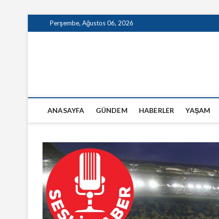
Skip
Perşembe, Ağustos 06, 2026
to
content
GazeteSanal
ANASAYFA
GÜNDEM
HABERLER
YAŞAM