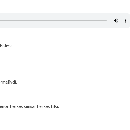
R diye.
rmeliydi.
nör, herkes simsar herkes tilki.