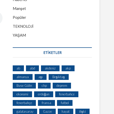
Manşet
Popüler
TEKNOLOJİ
YAŞAM
ETİKETLER
ab
abd
akdeniz
akp
almanya
aşı
Beşiktaş
Buse Gülin
chp
deprem
ekonomi
erdoğan
fenerbahce
fenerbahçe
fransa
futbol
galatasaray
Gazze
hayat
ilişki