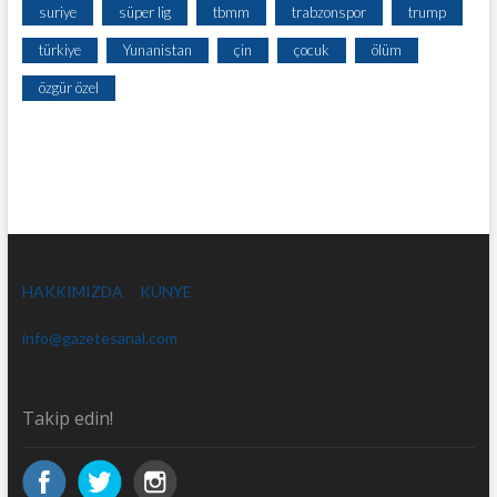
suriye
süper lig
tbmm
trabzonspor
trump
türkiye
Yunanistan
çin
çocuk
ölüm
özgür özel
HAKKIMIZDA
KÜNYE
info@gazetesanal.com
Takip edin!