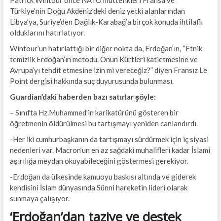
Patrick Wintour önce NATO müttefikleri Fransa ve
Türkiye’nin Doğu Akdeniz’deki deniz yetki alanlarından
Libya’ya, Suriye’den Dağlık-Karabağ’a birçok konuda ihtilaflı
olduklarını hatırlatıyor.
Wintour’un hatırlattığı bir diğer nokta da, Erdoğan’ın, “Etnik
temizlik Erdoğan’ın metodu. Onun Kürtleri katletmesine ve
Avrupa’yı tehdit etmesine izin mi vereceğiz?” diyen Fransız Le
Point dergisi hakkında suç duyurusunda bulunması.
Guardian’daki haberden bazı satırlar şöyle:
– Sınıfta Hz.Muhammed’in karikatürünü gösteren bir
öğretmenin öldürülmesi bu tartışmayı yeniden canlandırdı.
-Her iki cumhurbaşkanın da tartışmayı sürdürmek için iç siyasi
nedenleri var. Macron’un en az sağdaki muhalifleri kadar İslami
aşırılığa meydan okuyabileceğini göstermesi gerekiyor.
-Erdoğan da ülkesinde kamuoyu baskısı altında ve giderek
kendisini İslam dünyasında Sünni hareketin lideri olarak
sunmaya çalışıyor.
‘Erdoğan’dan taziye ve destek