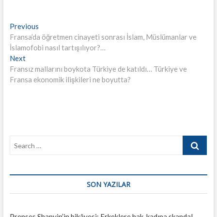
Yazı
Previous
Previous
post:
Fransa’da öğretmen cinayeti sonrası İslam, Müslümanlar ve
gezinmesi
İslamofobi nasıl tartışılıyor?…
Next
Next
post:
Fransız mallarını boykota Türkiye de katıldı… Türkiye ve
Fransa ekonomik ilişkileri ne boyutta?
Search
…
SON YAZILAR
Prenses Shanyin’in hikâyesi: Erkeklere hak, kadına skandal