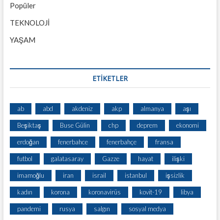
Popüler
TEKNOLOJİ
YAŞAM
ETİKETLER
ab
abd
akdeniz
akp
almanya
aşı
Beşiktaş
Buse Gülin
chp
deprem
ekonomi
erdoğan
fenerbahce
fenerbahçe
fransa
futbol
galatasaray
Gazze
hayat
ilişki
imamoğlu
iran
israil
istanbul
işsizlik
kadın
korona
koronavirüs
kovit-19
libya
pandemi
rusya
salgın
sosyal medya