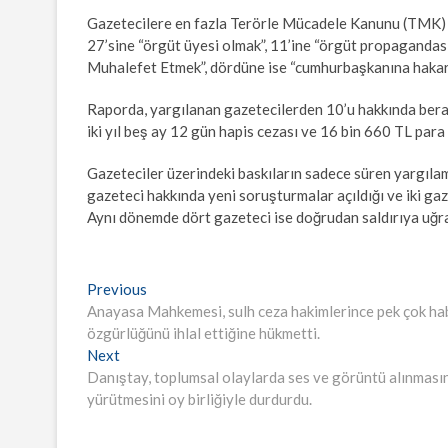
Gazetecilere en fazla Terörle Mücadele Kanunu (TMK) k
27’sine “örgüt üyesi olmak”, 11’ine “örgüt propagandas
Muhalefet Etmek”, dördüne ise “cumhurbaşkanına hakare
Raporda, yargılanan gazetecilerden 10’u hakkında beraa
iki yıl beş ay 12 gün hapis cezası ve 16 bin 660 TL para c
Gazeteciler üzerindeki baskıların sadece süren yargıla
gazeteci hakkında yeni soruşturmalar açıldığı ve iki gaze
Aynı dönemde dört gazeteci ise doğrudan saldırıya uğrad
Yazı
Previous
Previous
post:
Anayasa Mahkemesi, sulh ceza hakimlerince pek çok haber
gezinmesi
özgürlüğünü ihlal ettiğine hükmetti.
Next
Next
post:
Danıştay, toplumsal olaylarda ses ve görüntü alınmas
yürütmesini oy birliğiyle durdurdu.