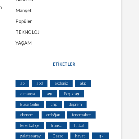
n
Manşet
Popüler
TEKNOLOJİ
YAŞAM
ETİKETLER
ab
abd
akdeniz
akp
almanya
aşı
Beşiktaş
Buse Gülin
chp
deprem
ekonomi
erdoğan
fenerbahce
fenerbahçe
fransa
futbol
galatasaray
Gazze
hayat
ilişki