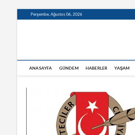
Skip
Perşembe, Ağustos 06, 2026
to
content
GazeteSanal
ANASAYFA
GÜNDEM
HABERLER
YAŞAM