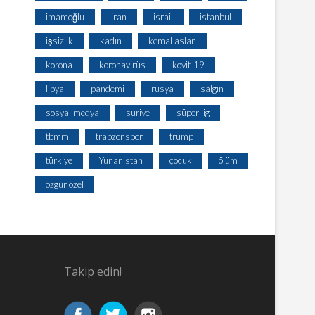
imamoğlu
iran
israil
istanbul
işsizlik
kadın
kemal aslan
korona
koronavirüs
kovit-19
libya
pandemi
rusya
salgın
sosyal medya
suriye
süper lig
tbmm
trabzonspor
trump
türkiye
Yunanistan
çocuk
ölüm
özgür özel
Takip edin!