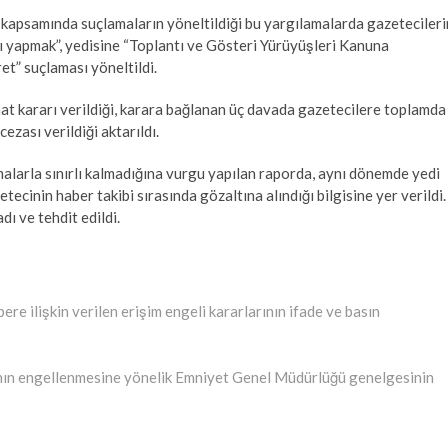
apsamında suçlamaların yöneltildiği bu yargılamalarda gazetecileri
ı yapmak”, yedisine “Toplantı ve Gösteri Yürüyüşleri Kanuna
t” suçlaması yöneltildi.
t kararı verildiği, karara bağlanan üç davada gazetecilere toplamda
ezası verildiği aktarıldı.
malarla sınırlı kalmadığına vurgu yapılan raporda, aynı dönemde yedi
tecinin haber takibi sırasında gözaltına alındığı bilgisine yer verildi.
ı ve tehdit edildi.
e ilişkin verilen erişim engeli kararlarının ifade ve basın
ının engellenmesine yönelik Emniyet Genel Müdürlüğü genelgesinin