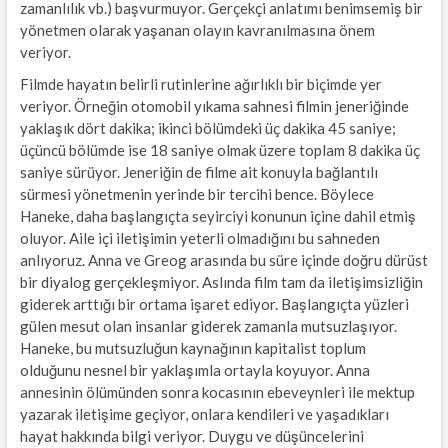
zamanlılık vb.) başvurmuyor. Gerçekçi anlatımı benimsemiş bir
yönetmen olarak yaşanan olayın kavranılmasına önem
veriyor.
Filmde hayatın belirli rutinlerine ağırlıklı bir biçimde yer
veriyor. Örneğin otomobil yıkama sahnesi filmin jeneriğinde
yaklaşık dört dakika; ikinci bölümdeki üç dakika 45 saniye;
üçüncü bölümde ise 18 saniye olmak üzere toplam 8 dakika üç
saniye sürüyor. Jeneriğin de filme ait konuyla bağlantılı
sürmesi yönetmenin yerinde bir tercihi bence. Böylece
Haneke, daha başlangıçta seyirciyi konunun içine dahil etmiş
oluyor. Aile içi iletişimin yeterli olmadığını bu sahneden
anlıyoruz. Anna ve Greog arasında bu süre içinde doğru dürüst
bir diyalog gerçekleşmiyor. Aslında film tam da iletişimsizliğin
giderek arttığı bir ortama işaret ediyor. Başlangıçta yüzleri
gülen mesut olan insanlar giderek zamanla mutsuzlaşıyor.
Haneke, bu mutsuzluğun kaynağının kapitalist toplum
olduğunu nesnel bir yaklaşımla ortayla koyuyor. Anna
annesinin ölümünden sonra kocasının ebeveynleri ile mektup
yazarak iletişime geçiyor, onlara kendileri ve yaşadıkları
hayat hakkında bilgi veriyor. Duygu ve düşüncelerini