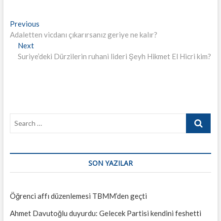
Yazı
Previous
Previous
post:
Adaletten vicdanı çıkarırsanız geriye ne kalır?
gezinmesi
Next
Next
post:
Suriye’deki Dürzilerin ruhani lideri Şeyh Hikmet El Hicri kim?
Search
…
SON YAZILAR
Öğrenci affı düzenlemesi TBMM’den geçti
Ahmet Davutoğlu duyurdu: Gelecek Partisi kendini feshetti