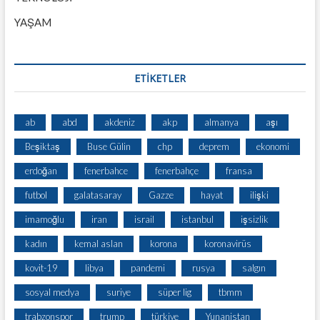
YAŞAM
ETİKETLER
ab
abd
akdeniz
akp
almanya
aşı
Beşiktaş
Buse Gülin
chp
deprem
ekonomi
erdoğan
fenerbahce
fenerbahçe
fransa
futbol
galatasaray
Gazze
hayat
ilişki
imamoğlu
iran
israil
istanbul
işsizlik
kadın
kemal aslan
korona
koronavirüs
kovit-19
libya
pandemi
rusya
salgın
sosyal medya
suriye
süper lig
tbmm
trabzonspor
trump
türkiye
Yunanistan