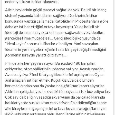
nedeniyle kızarıklıklar oluşuyor.
Aile bireylerinin güçlü manevi bağları da yok. Belirli bir inanç
sistemi yaşamda kalmalarını sağlıyor. Durkheim, intihar
konusunda yaptığı çalışmada Katoliklerin Protestanlara göre
daha az intihar ettiğini ortaya koymuştu. Ya da belirli bir
ideoloji de insanın ayakta kalmasını sağlayabiliyor. İdealleri
gerçekleştirme mücadelesi… Gerçi ideoloji konusunda da
“ideal kaybı” sonucu intiharlar olabiliyor. Yani savaşılan
ideallerin yerine gelen rejimin fazla bir şeyi değiştirmediğini
görmenin bireyde yarattığı travma…
Filmde aile her şeyini satıyor. Bankadaki 480 bin şilini
çekiyorlar, otomobillerini hurdacıya satıyor. Avusturya’dan
Avustralya’ya 7’inci Kıta’ya gideceklerini açıklıyorlar. Oysa
asıl amaçları intihar etmek. Küçük kız Eva da ölümden
korkmadığından onu da yanlarında götürme kararı alıyorlar.
Aldıkları çekiş, balyoz ile evdeki tüm eşyaları tuz buz ediyorlar.
Çok sayıda balığın yaşadığı akvaryumu da parçaladıklarında
balıklar yerde susuzluktan can veriyor. En etkilendiğim sahne
aile bireylerinin geçmişlerini ortaya koyan fotoğrafların yer
aldığı albümün yırtılması oldu. Kendilerine ait bir iz kalmasın