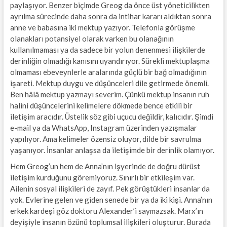
paylaşıyor. Benzer biçimde Greog da önce üst yöneticilikten
ayrılma sürecinde daha sonra da intihar kararı aldıktan sonra
anne ve babasına iki mektup yazıyor. Telefonla görüşme
olanakları potansiyel olarak varken bu olanağının
kullanılmaması ya da sadece bir yolun denenmesi ilişkilerde
derinliğin olmadığı kanısını uyandırıyor. Sürekli mektuplaşma
olmaması ebeveynlerle aralarında güçlü bir bağ olmadığının
işareti. Mektup duygu ve düşünceleri dile getirmede önemli.
Ben hâlâ mektup yazmayı severim. Çünkü mektup insanın ruh
halini düşüncelerini kelimelere dökmede bence etkili bir
iletişim aracıdır. Üstelik söz gibi uçucu değildir, kalıcıdır. Şimdi
e-mail ya da WhatsApp, Instagram üzerinden yazışmalar
yapılıyor. Ama kelimeler özensiz oluyor, dilde bir savrulma
yaşanıyor. İnsanlar anlaşsa da iletişimde bir derinlik olamıyor.
Hem Greog’un hem de Anna’nın işyerinde de doğru dürüst
iletişim kurduğunu göremiyoruz. Sınırlı bir etkileşim var.
Ailenin sosyal ilişkileri de zayıf. Pek görüştükleri insanlar da
yok. Evlerine gelen ve giden senede bir ya da iki kişi. Anna’nın
erkek kardeşi göz doktoru Alexander’i saymazsak. Marx’ın
deyişiyle insanın özünü toplumsal ilişkileri oluşturur. Burada