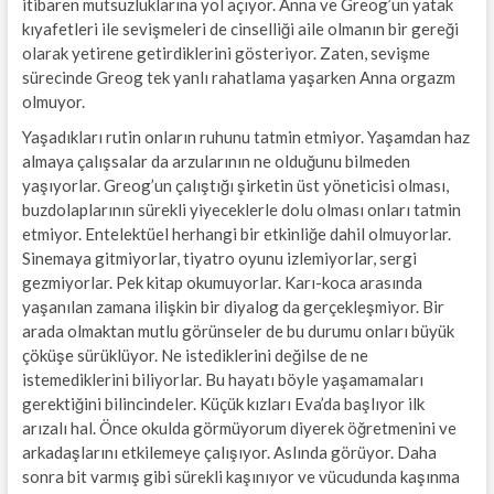
itibaren mutsuzluklarına yol açıyor. Anna ve Greog’un yatak
kıyafetleri ile sevişmeleri de cinselliği aile olmanın bir gereği
olarak yetirene getirdiklerini gösteriyor. Zaten, sevişme
sürecinde Greog tek yanlı rahatlama yaşarken Anna orgazm
olmuyor.
Yaşadıkları rutin onların ruhunu tatmin etmiyor. Yaşamdan haz
almaya çalışsalar da arzularının ne olduğunu bilmeden
yaşıyorlar. Greog’un çalıştığı şirketin üst yöneticisi olması,
buzdolaplarının sürekli yiyeceklerle dolu olması onları tatmin
etmiyor. Entelektüel herhangi bir etkinliğe dahil olmuyorlar.
Sinemaya gitmiyorlar, tiyatro oyunu izlemiyorlar, sergi
gezmiyorlar. Pek kitap okumuyorlar. Karı-koca arasında
yaşanılan zamana ilişkin bir diyalog da gerçekleşmiyor. Bir
arada olmaktan mutlu görünseler de bu durumu onları büyük
çöküşe sürüklüyor. Ne istediklerini değilse de ne
istemediklerini biliyorlar. Bu hayatı böyle yaşamamaları
gerektiğini bilincindeler. Küçük kızları Eva’da başlıyor ilk
arızalı hal. Önce okulda görmüyorum diyerek öğretmenini ve
arkadaşlarını etkilemeye çalışıyor. Aslında görüyor. Daha
sonra bit varmış gibi sürekli kaşınıyor ve vücudunda kaşınma