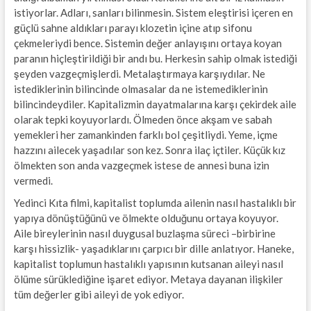
istiyorlar. Adları, sanları bilinmesin. Sistem eleştirisi içeren en
güçlü sahne aldıkları parayı klozetin içine atıp sifonu
çekmeleriydi bence. Sistemin değer anlayışını ortaya koyan
paranın hiçleştirildiği bir andı bu. Herkesin sahip olmak istediği
şeyden vazgeçmişlerdi. Metalaştırmaya karşıydılar. Ne
istediklerinin bilincinde olmasalar da ne istemediklerinin
bilincindeydiler. Kapitalizmin dayatmalarına karşı çekirdek aile
olarak tepki koyuyorlardı. Ölmeden önce akşam ve sabah
yemekleri her zamankinden farklı bol çeşitliydi. Yeme, içme
hazzını ailecek yaşadılar son kez. Sonra ilaç içtiler. Küçük kız
ölmekten son anda vazgeçmek istese de annesi buna izin
vermedi.
Yedinci Kıta filmi, kapitalist toplumda ailenin nasıl hastalıklı bir
yapıya dönüştüğünü ve ölmekte olduğunu ortaya koyuyor.
Aile bireylerinin nasıl duygusal buzlaşma süreci –birbirine
karşı hissizlik- yaşadıklarını çarpıcı bir dille anlatıyor. Haneke,
kapitalist toplumun hastalıklı yapısının kutsanan aileyi nasıl
ölüme sürüklediğine işaret ediyor. Metaya dayanan ilişkiler
tüm değerler gibi aileyi de yok ediyor.