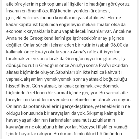
aile bireylerinin pek toplumsal ilişkileri olmadığını görüyoruz.
İnsanın en önemli özelliği kendini yeniden üretmesi,
gerçekleştirmesi bunun koşullarını yaratabilmesi. Her ne
kadar kapitalist toplumda engelleyici mekanizmalar olsa da
ekonomik kaynaklarla bunu yapabilecek insanlar var. Ancak ne
Anna ne de Greog kendilerini geliştirecek bir arayış içinde
değiller. Onlar sürekli tekrar eden bir rutinin (sabah 06.00’da
kalkmak, önce Eva’yı okula sonra Anna’yı aile ait işyerine
bırakmak ve en son olarak da Greog’un işyerine gitmesi, İş
dönüşü bu rutin Greog’un önce Anna’yı sonra Eva’yı okuldan
alması biçiminde oluyor. Sabahları birlikte hızlıca kahvaltı
yapmak, akşamları yemek yemek, sonra yatmak) boğuculuğu
hissediliyor. Gün yatmak, kalkmak çalışmak, eve dönmek
biçiminde özetlenen bir sarmal içinde geçiyor. Bu sarmal aile
bireylerinin kendilerini yeniden üretmelerine olarak vermiyor.
Onların da potansiyellerini gerçekleştirme, yeteneklerinin ne
olduğu konusunda bir arayışları da yok. Sıkışmış kalmış bir
hayat yaşadıklarının farkındalar ama mutsuzluklarının
kaynağının ne olduğunu bilmiyorlar. Yüzeysel ilişkiler yumağı
içinde hayatları akıyor. Bu durum filmin ikinci bölümünden