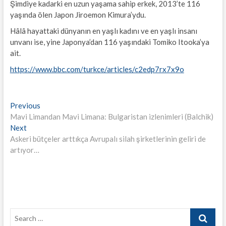
Şimdiye kadarki en uzun yaşama sahip erkek, 2013’te 116
yaşında ölen Japon Jiroemon Kimura’ydu.
Hâlâ hayattaki dünyanın en yaşlı kadını ve en yaşlı insanı
unvanı ise, yine Japonya’dan 116 yaşındaki Tomiko Itooka’ya
ait.
https://www.bbc.com/turkce/articles/c2edp7rx7x9o
Yazı
Previous
Previous
post:
Mavi Limandan Mavi Limana: Bulgaristan izlenimleri (Balchik)
gezinmesi
Next
Next
post:
Askeri bütçeler arttıkça Avrupalı silah şirketlerinin geliri de
artıyor…
Search
…