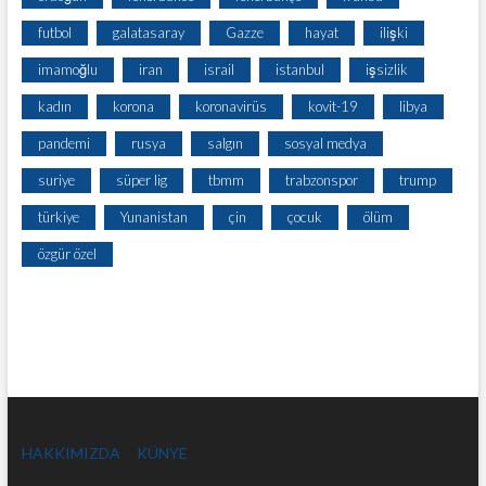
futbol
galatasaray
Gazze
hayat
ilişki
imamoğlu
iran
israil
istanbul
işsizlik
kadın
korona
koronavirüs
kovit-19
libya
pandemi
rusya
salgın
sosyal medya
suriye
süper lig
tbmm
trabzonspor
trump
türkiye
Yunanistan
çin
çocuk
ölüm
özgür özel
HAKKIMIZDA
KÜNYE