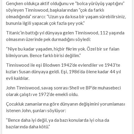
Gençken oldukça aktif olduğunu ve “bolca yürüyüş yaptığını”
söyleyen Tinniswood, başkalarından “çok da farklı
olmadığında” ısrarcı: “Uzun ya da kısa bir yaşam sürebilirsiniz,
bununla ilgili yapacak çok fazla şey yok.”
Titanic’in battığı yıl dünyaya gelen Tinniswood, 112 yaşında
olmasının üzerinde pek durmadığını söyledi:
“Niye bu kadar yaşadım, hiçbir fikrim yok. Özel bir sır falan
bilmiyorum. Bence farklı birisi değilim.”
Tinniswood ile eşi Blodwen 1942’de evlendiler ve 1943’te
kızları Susan dünyaya geldi. Eşi, 1986’da ölene kadar 44 yıl
evli kaldılar.
John Tinniswood, savaş sonrası Shell ve BP’de muhasebeci
olarak çalıştı ve 1972’de emekli oldu.
Çocukluk zamanlarına göre dünyanın değişimini yorumlaması
istenen John, şunları söylüyor:
“Bence daha iyi değil, ya da bazı konularda iyi olsa da
bazılarında daha kötü.”