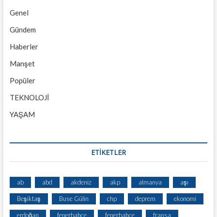
Genel
Gündem
Haberler
Manşet
Popüler
TEKNOLOJİ
YAŞAM
ETİKETLER
ab
abd
akdeniz
akp
almanya
aşı
Beşiktaş
Buse Gülin
chp
deprem
ekonomi
erdoğan
fenerbahce
fenerbahçe
fransa