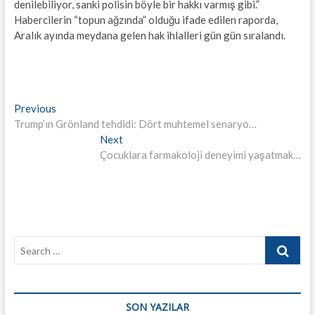
denilebiliyor, sanki polisin böyle bir hakkı varmış gibi.”
Habercilerin “topun ağzında” olduğu ifade edilen raporda,
Aralık ayında meydana gelen hak ihlalleri gün gün sıralandı.
Yazı
Previous
Previous
post:
Trump’ın Grönland tehdidi: Dört muhtemel senaryo…
gezinmesi
Next
Next
post:
Çocuklara farmakoloji deneyimi yaşatmak…
Search
…
SON YAZILAR