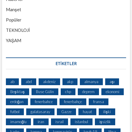
Manşet
Popüler
TEKNOLOJİ
YAŞAM
ETİKETLER
ab
abd
akdeniz
akp
almanya
aşı
Beşiktaş
Buse Gülin
chp
deprem
ekonomi
erdoğan
fenerbahce
fenerbahçe
fransa
futbol
galatasaray
Gazze
hayat
ilişki
imamoğlu
iran
israil
istanbul
işsizlik
kadın
korona
koronavirüs
kovit-19
libya