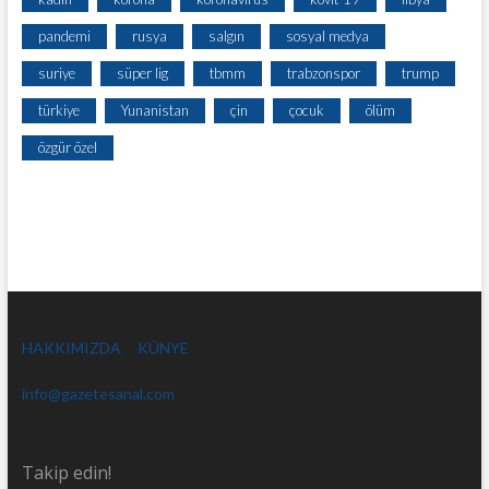
pandemi
rusya
salgın
sosyal medya
suriye
süper lig
tbmm
trabzonspor
trump
türkiye
Yunanistan
çin
çocuk
ölüm
özgür özel
HAKKIMIZDA
KÜNYE
info@gazetesanal.com
Takip edin!