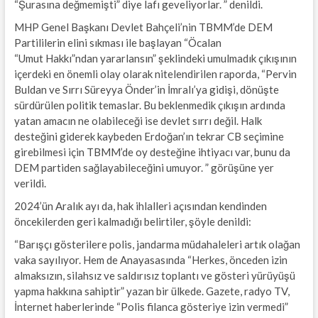
“Şurasına değmemişti” diye lafı geveliyorlar. ” denildi.
MHP Genel Başkanı Devlet Bahçeli’nin TBMM’de DEM
Partililerin elini sıkması ile başlayan “Öcalan
“Umut Hakkı”ndan yararlansın” şeklindeki umulmadık çıkışının
içerdeki en önemli olay olarak nitelendirilen raporda, “Pervin
Buldan ve Sırrı Süreyya Önder’in İmralı’ya gidişi, dönüşte
sürdürülen politik temaslar. Bu beklenmedik çıkışın ardında
yatan amacın ne olabileceği ise devlet sırrı değil. Halk
desteğini giderek kaybeden Erdoğan’ın tekrar CB seçimine
girebilmesi için TBMM’de oy desteğine ihtiyacı var, bunu da
DEM partiden sağlayabileceğini umuyor. ” görüşüne yer
verildi.
2024’ün Aralık ayı da, hak ihlalleri açısından kendinden
öncekilerden geri kalmadığı belirtiler, şöyle denildi:
“Barışçı gösterilere polis, jandarma müdahaleleri artık olağan
vaka sayılıyor. Hem de Anayasasında “Herkes, önceden izin
almaksızın, silahsız ve saldırısız toplantı ve gösteri yürüyüşü
yapma hakkına sahiptir” yazan bir ülkede. Gazete, radyo TV,
İnternet haberlerinde “Polis filanca gösteriye izin vermedi”