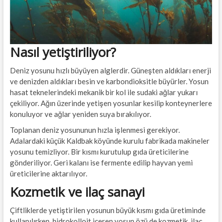
Nasıl yetiştiriliyor?
Deniz yosunu hızlı büyüyen alglerdir. Güneşten aldıkları enerji
ve denizden aldıkları besin ve karbondioksitle büyürler. Yosun
hasat teknelerindeki mekanik bir kol ile sudaki ağlar yukarı
çekiliyor. Ağın üzerinde yetişen yosunlar kesilip konteynerlere
konuluyor ve ağlar yeniden suya bırakılıyor.
Toplanan deniz yosununun hızla işlenmesi gerekiyor.
Adalardaki küçük Kaldbak köyünde kurulu fabrikada makineler
yosunu temizliyor. Bir kısmı kurutulup gıda üreticilerine
gönderiliyor. Geri kalanı ise fermente edilip hayvan yemi
üreticilerine aktarılıyor.
Kozmetik ve ilaç sanayi
Çiftliklerde yetiştirilen yosunun büyük kısmı gıda üretiminde
kullanılırken, hidrokolloit içeren yosun özü de kozmetik, ilaç,