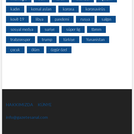
kadın
kemal aslan
korona
koronavirüs
kovit-19
libya
pandemi
rusya
salgın
sosyal medya
suriye
süper lig
tbmm
trabzonspor
trump
türkiye
Yunanistan
çocuk
ölüm
özgür özel
HAKKIMIZDA
KÜNYE
info@gazetesanal.com