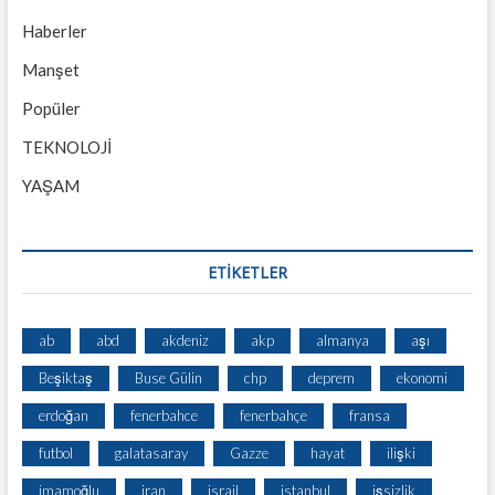
Haberler
Manşet
Popüler
TEKNOLOJİ
YAŞAM
ETİKETLER
ab
abd
akdeniz
akp
almanya
aşı
Beşiktaş
Buse Gülin
chp
deprem
ekonomi
erdoğan
fenerbahce
fenerbahçe
fransa
futbol
galatasaray
Gazze
hayat
ilişki
imamoğlu
iran
israil
istanbul
işsizlik