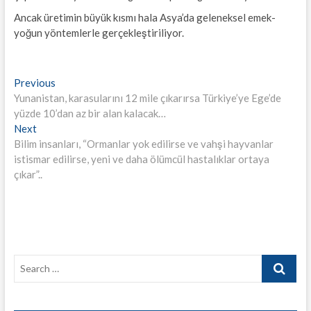
Ancak üretimin büyük kısmı hala Asya’da geleneksel emek-
yoğun yöntemlerle gerçekleştiriliyor.
Yazı
Previous
Previous
post:
Yunanistan, karasularını 12 mile çıkarırsa Türkiye’ye Ege’de
gezinmesi
yüzde 10’dan az bir alan kalacak…
Next
Next
post:
Bilim insanları, “Ormanlar yok edilirse ve vahşi hayvanlar
istismar edilirse, yeni ve daha ölümcül hastalıklar ortaya
çıkar”..
Search
…