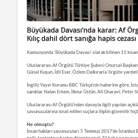
Büyükada Davası’nda karar: Af Ör
Kılıç dahil dört sanığa hapis cezası
Kamuoyunda ‘Büyükada Davası’ olarak bilinen 11 insan 
Uluslararası Af Örgütü Türkiye Şubesi Onursal Başkanı Ta
Günal Kuşun, İdil Eser, Özlem Dalkıran’a ‘örgüte yardım’
İngiliz Yayın Kurumu BBC Türkçe’nin haberine göre, İs
sanıklar Nalan Erkem, İlknur Üstün, Ali Gharavi, Peter 
Uluslararası Af Örgütü’nden davayla ilgili yapılan aç
savunucularına isnat edilen suçlara ilişkin güvenilir hiçb
Ne olmuştu?
İnsan hakları savunucuları 5 Temmuz 2017’de İstanbul B
polis toplantıya baskın düzenleyerek 10 hak savunucusu