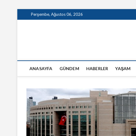
Skip
Perşembe, Ağustos 06, 2026
to
content
GazeteSanal
ANASAYFA
GÜNDEM
HABERLER
YAŞAM