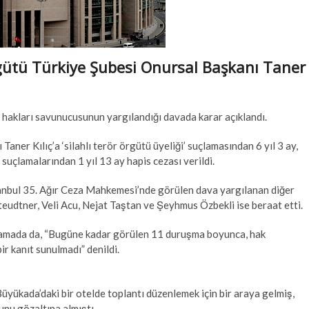
gütü Türkiye Şubesi Onursal Başkanı Taner
hakları savunucusunun yargılandığı davada karar açıklandı.
ner Kılıç’a ‘silahlı terör örgütü üyeliği’ suçlamasından 6 yıl 3 ay,
 suçlamalarından 1 yıl 13 ay hapis cezası verildi.
tanbul 35. Ağır Ceza Mahkemesi’nde görülen dava yargılanan diğer
Steudtner, Veli Acu, Nejat Taştan ve Şeyhmus Özbekli ise beraat etti.
ıklamada da, “Bugüne kadar görülen 11 duruşma boyunca, hak
ir kanıt sunulmadı” denildi.
üyükada’daki bir otelde toplantı düzenlemek için bir araya gelmiş,
nu gözaltına almıştı.