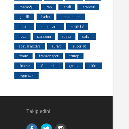
imamoğlu
iran
israil
istanbul
işsizlik
kadın
kemal aslan
korona
koronavirüs
kovit-19
libya
pandemi
rusya
salgın
sosyal medya
suriye
süper lig
tbmm
trabzonspor
trump
türkiye
Yunanistan
çocuk
ölüm
özgür özel
Takip edin!