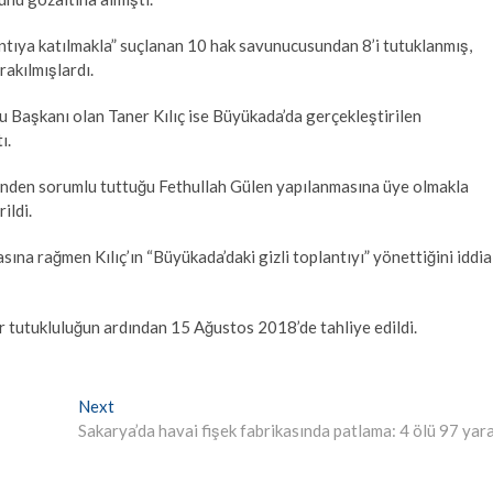
lantıya katılmakla” suçlanan 10 hak savunucusundan 8’i tutuklanmış,
rakılmışlardı.
 Başkanı olan Taner Kılıç ise Büyükada’da gerçekleştirilen
ı.
inden sorumlu tuttuğu Fethullah Gülen yapılanmasına üye olmakla
ildi.
na rağmen Kılıç’ın “Büyükada’daki gizli toplantıyı” yönettiğini iddia
bir tutukluluğun ardından 15 Ağustos 2018’de tahliye edildi.
Next
Next
post:
Sakarya’da havai fişek fabrikasında patlama: 4 ölü 97 yara