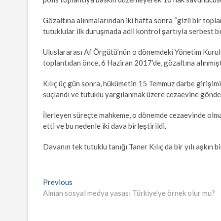
Gözaltına alınmalarından iki hafta sonra “gizli bir top
tutuklular ilk duruşmada adli kontrol şartıyla serbest bı
Uluslararası Af Örgütü’nün o dönemdeki Yönetim Kurulu
toplantıdan önce, 6 Haziran 2017’de, gözaltına alınmışt
Kılıç üç gün sonra, hükümetin 15 Temmuz darbe girişim
suçlandı ve tutuklu yargılanmak üzere cezaevine gönder
İlerleyen süreçte mahkeme, o dönemde cezaevinde olması
etti ve bu nedenle iki dava birleştirildi.
Davanın tek tutuklu tanığı Taner Kılıç da bir yılı aşkın 
Yazı
Previous
Previous
post:
Alman sosyal medya yasası Türkiye’ye örnek olur mu?
gezinmesi