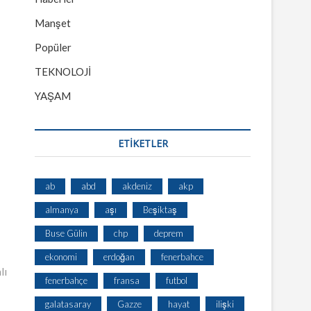
Manşet
Popüler
TEKNOLOJİ
YAŞAM
ETİKETLER
ab
abd
akdeniz
akp
almanya
aşı
Beşiktaş
Buse Gülin
chp
deprem
ekonomi
erdoğan
fenerbahce
lı
fenerbahçe
fransa
futbol
galatasaray
Gazze
hayat
ilişki