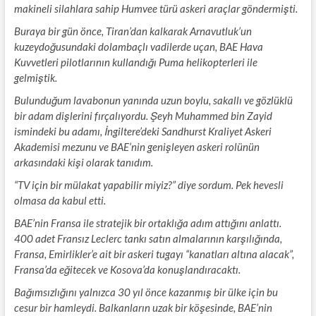
makineli silahlara sahip Humvee türü askeri araçlar göndermişti.
Buraya bir gün önce, Tiran’dan kalkarak Arnavutluk’un
kuzeydoğusundaki dolambaçlı vadilerde uçan, BAE Hava
Kuvvetleri pilotlarının kullandığı Puma helikopterleri ile
gelmiştik.
Bulunduğum lavabonun yanında uzun boylu, sakallı ve gözlüklü
bir adam dişlerini fırçalıyordu. Şeyh Muhammed bin Zayid
ismindeki bu adamı, İngiltere’deki Sandhurst Kraliyet Askeri
Akademisi mezunu ve BAE’nin genişleyen askeri rolünün
arkasındaki kişi olarak tanıdım.
“TV için bir mülakat yapabilir miyiz?” diye sordum. Pek hevesli
olmasa da kabul etti.
BAE’nin Fransa ile stratejik bir ortaklığa adım attığını anlattı.
400 adet Fransız Leclerc tankı satın almalarının karşılığında,
Fransa, Emirlikler’e ait bir askeri tugayı “kanatları altına alacak”,
Fransa’da eğitecek ve Kosova’da konuşlandıracaktı.
Bağımsızlığını yalnızca 30 yıl önce kazanmış bir ülke için bu
cesur bir hamleydi. Balkanların uzak bir köşesinde, BAE’nin