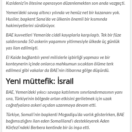
Kızıldeniz’in ötesine operasyon düzenlemekten son anda vazgeçti.
Yemen’deki savaş altıncı yılında ve henüz net bir kazananı yok.
Husiler, başkent Sana’da ve ülkenin önemli bir kısmında
hakimiyetlerini sürdürüyor.
BAE kuvvetleri Yemen’de ciddi kayıplarla karşılaştı. Tek bir füze
saldırısında 50 askerin yaşamını yitirmesiyle ülkede üç günlük
yas ilan edilmişti.
El Kaide bağlantılı yerel milislerle işbirliği yapması ve bir
konteynerin içinde onlarca mahkumun sıcaktan ölüme terk
edilmesi gibi vakalar da BAE’nin itibarına gölge düşürdü.
Yeni müttefik: İsrail
BAE, Yemen’deki yıkıcı savaşa katılımını sınırlandırmasının yanı
sıra, Türkiye’nin bölgede artan etkisini geriletmek için uzak
coğrafyalara askeri açıdan uzanmaya devam etti.
Türkiye, Somali’nin başkenti Mogadişu’da varlık gösterirken, BAE
bağımsızlığını ilan eden Somaliland’ı destekleyerek Aden
Körfezi’ndeki Berbera kentinde bir üs inşa etti.