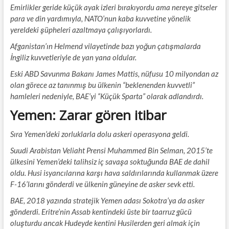
Emirlikler geride küçük ayak izleri bırakıyordu ama nereye gitseler
para ve din yardımıyla, NATO’nun kaba kuvvetine yönelik
yereldeki şüpheleri azaltmaya çalışıyorlardı.
Afganistan’ın Helmend vilayetinde bazı yoğun çatışmalarda
İngiliz kuvvetleriyle de yan yana oldular.
Eski ABD Savunma Bakanı James Mattis, nüfusu 10 milyondan az
olan görece az tanınmış bu ülkenin “beklenenden kuvvetli”
hamleleri nedeniyle, BAE’yi “Küçük Sparta” olarak adlandırdı.
Yemen: Zarar gören itibar
Sıra Yemen’deki zorluklarla dolu askeri operasyona geldi.
Suudi Arabistan Veliaht Prensi Muhammed Bin Selman, 2015’te
ülkesini Yemen’deki talihsiz iç savaşa soktuğunda BAE de dahil
oldu. Husi isyancılarına karşı hava saldırılarında kullanmak üzere
F-16’larını gönderdi ve ülkenin güneyine de asker sevk etti.
BAE, 2018 yazında stratejik Yemen adası Sokotra’ya da asker
gönderdi. Eritre’nin Assab kentindeki üste bir taarruz gücü
oluşturdu ancak Hudeyde kentini Husilerden geri almak için