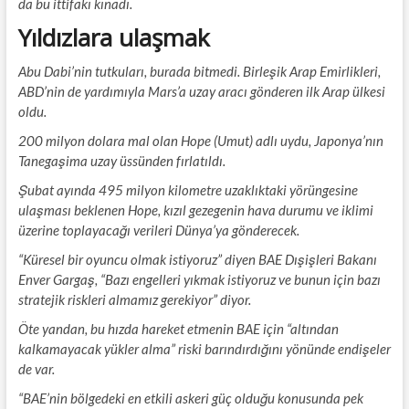
da bu ittifakı kınadı.
Yıldızlara ulaşmak
Abu Dabi’nin tutkuları, burada bitmedi. Birleşik Arap Emirlikleri,
ABD’nin de yardımıyla Mars’a uzay aracı gönderen ilk Arap ülkesi
oldu.
200 milyon dolara mal olan Hope (Umut) adlı uydu, Japonya’nın
Tanegaşima uzay üssünden fırlatıldı.
Şubat ayında 495 milyon kilometre uzaklıktaki yörüngesine
ulaşması beklenen Hope, kızıl gezegenin hava durumu ve iklimi
üzerine toplayacağı verileri Dünya’ya gönderecek.
“Küresel bir oyuncu olmak istiyoruz” diyen BAE Dışişleri Bakanı
Enver Gargaş, “Bazı engelleri yıkmak istiyoruz ve bunun için bazı
stratejik riskleri almamız gerekiyor” diyor.
Öte yandan, bu hızda hareket etmenin BAE için “altından
kalkamayacak yükler alma” riski barındırdığını yönünde endişeler
de var.
“BAE’nin bölgedeki en etkili askeri güç olduğu konusunda pek