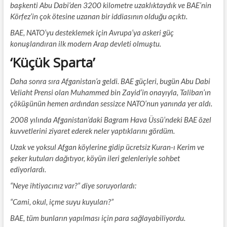
başkenti Abu Dabi’den 3200 kilometre uzaklıktaydık ve BAE’nin
Körfez’in çok ötesine uzanan bir iddiasının olduğu açıktı.
BAE, NATO’yu desteklemek için Avrupa’ya askeri güç
konuşlandıran ilk modern Arap devleti olmuştu.
‘Küçük Sparta’
Daha sonra sıra Afganistan’a geldi. BAE güçleri, bugün Abu Dabi
Veliaht Prensi olan Muhammed bin Zayid’in onayıyla, Taliban’ın
çöküşünün hemen ardından sessizce NATO’nun yanında yer aldı.
2008 yılında Afganistan’daki Bagram Hava Üssü’ndeki BAE özel
kuvvetlerini ziyaret ederek neler yaptıklarını gördüm.
Uzak ve yoksul Afgan köylerine gidip ücretsiz Kuran-ı Kerim ve
şeker kutuları dağıtıyor, köyün ileri gelenleriyle sohbet
ediyorlardı.
“Neye ihtiyacınız var?” diye soruyorlardı:
“Cami, okul, içme suyu kuyuları?”
BAE, tüm bunların yapılması için para sağlayabiliyordu.