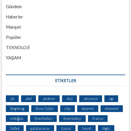
Gündem
Haberler
Manşet
Popüler
TEKNOLOJİ
YAŞAM
ETİKETLER
ab
abd
akdeniz
akp
almanya
aşı
Beşiktaş
Buse Gülin
chp
deprem
ekonomi
erdoğan
fenerbahce
fenerbahçe
fransa
futbol
galatasaray
Gazze
hayat
ilişki