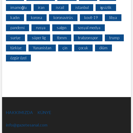
imamoğlu
iran
israil
istanbul
işsizlik
kadın
korona
koronavirüs
kovit-19
libya
pandemi
rusya
salgın
sosyal medya
suriye
süper lig
tbmm
trabzonspor
trump
türkiye
Yunanistan
çin
çocuk
ölüm
özgür özel
HAKKIMIZDA
KÜNYE
info@gazetesanal.com