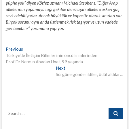
şüphe yok” diyen Körfez uzmanı Michael Stephens, “Diğer Arap
ülkelerinin yapamayacağı şekilde deniz aşırı ülkelere askeri güç
sevk edebiliyorlar. Ancak büyüklük ve kapasite olarak sınırları var.
Birçok sorunu aynı anda üstlenmek risk taşıyor ve uzun vadede
geri tepebilir” yorumunu yapıyor.
Yazı
Previous
Previous
post:
Türkiye’de İletişim Bilimleri’nin öncü isimlerinden
gezinmesi
Prof.Dr.Nermin Abadan Unat, 99 yaşında…
Next
Next
post:
Sürgüne gönderildiler, ödül aldılar…
Search
…