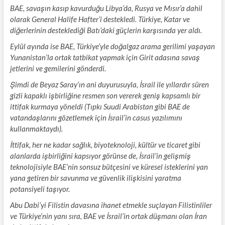
BAE, savaşın kasıp kavurduğu Libya’da, Rusya ve Mısır’a dahil
olarak General Halife Hafter’i destekledi. Türkiye, Katar ve
diğerlerinin desteklediği Batı’daki güçlerin karşısında yer aldı.
Eylül ayında ise BAE, Türkiye’yle doğalgaz arama gerilimi yaşayan
Yunanistan’la ortak tatbikat yapmak için Girit adasına savaş
jetlerini ve gemilerini gönderdi.
Şimdi de Beyaz Saray’ın ani duyurusuyla, İsrail ile yıllardır süren
gizli kapaklı işbirliğine resmen son vererek geniş kapsamlı bir
ittifak kurmaya yöneldi (Tıpkı Suudi Arabistan gibi BAE de
vatandaşlarını gözetlemek için İsrail’in casus yazılımını
kullanmaktaydı).
İttifak, her ne kadar sağlık, biyoteknoloji, kültür ve ticaret gibi
alanlarda işbirliğini kapsıyor görünse de, İsrail’in gelişmiş
teknolojisiyle BAE’nin sonsuz bütçesini ve küresel isteklerini yan
yana getiren bir savunma ve güvenlik ilişkisini yaratma
potansiyeli taşıyor.
Abu Dabi’yi Filistin davasına ihanet etmekle suçlayan Filistinliler
ve Türkiye’nin yanı sıra, BAE ve İsrail’in ortak düşmanı olan İran