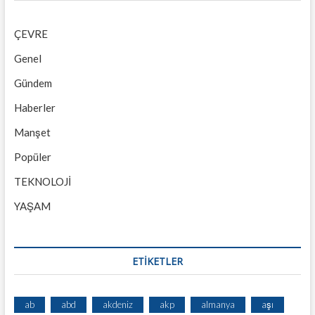
ÇEVRE
Genel
Gündem
Haberler
Manşet
Popüler
TEKNOLOJİ
YAŞAM
ETİKETLER
ab
abd
akdeniz
akp
almanya
aşı