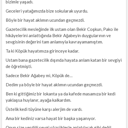
bizimle yaşadı.
Geceleri yatağımızda bize sokularak uyurdu.
Böyle bir hayat aklımın ucundan geçmezdi.
Gazetecilik mesleğinde ilk ustam olan Bekir Coşkun, Pako ile
hikâyelerini anlattığında Bekir Ağabeyin duygularının ve
sevgisinin değerini tam anlamıyla kavrayamamıştım.
Ta ki Köpük hayatımıza girinceye kadar.
Ustam bana gazetecilik dışında hayata anlam katan bir sevgiyi
de öğretmişti.
Sadece Bekir Ağabey mi, Köpük de…
Dedim ya böyle bir hayat aklımın ucundan geçmezdi.
Ben ki gittiğimiz bir lokanta ya da kafede masamıza bir kedi
yaklaşsa huylanır, ayağa kalkardım.
Üstelik kedi tüyüne karşı alerjim de vardı.
Ama bir kediniz varsa hayat bir başka yaşanıyor.
Onun size verdiği sevgi sözcüklerle anlatılacak gibi değil.