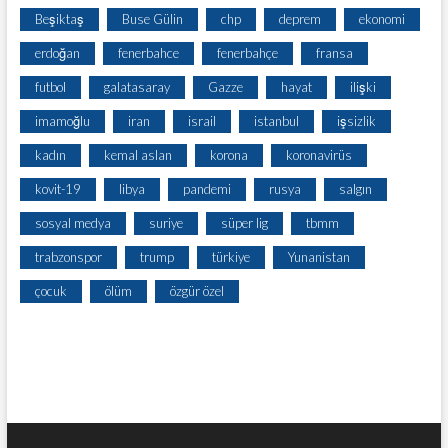
Beşiktaş
Buse Gülin
chp
deprem
ekonomi
erdoğan
fenerbahce
fenerbahçe
fransa
futbol
galatasaray
Gazze
hayat
ilişki
imamoğlu
iran
israil
istanbul
işsizlik
kadın
kemal aslan
korona
koronavirüs
kovit-19
libya
pandemi
rusya
salgın
sosyal medya
suriye
süper lig
tbmm
trabzonspor
trump
türkiye
Yunanistan
çocuk
ölüm
özgür özel