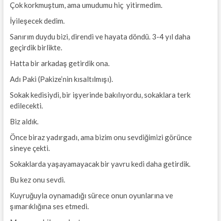
Çok korkmuştum, ama umudumu hiç yitirmedim.
İyileşecek dedim.
Sanırım duydu bizi, direndi ve hayata döndü. 3-4 yıl daha
geçirdik birlikte.
Hatta bir arkadaş getirdik ona.
Adı Paki (Pakize’nin kısaltılmışı).
Sokak kedisiydi, bir işyerinde bakılıyordu, sokaklara terk
edilecekti.
Biz aldık.
Önce biraz yadırgadı, ama bizim onu sevdiğimizi görünce
sineye çekti.
Sokaklarda yaşayamayacak bir yavru kedi daha getirdik.
Bu kez onu sevdi.
Kuyruğuyla oynamadığı sürece onun oyunlarına ve
şımarıklığına ses etmedi.