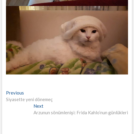
Yazı
Previous
Previous
post:
Siyasette yeni dönemeç
gezinmesi
Next
Next
post:
Arzunun sönümlenişi: Frida Kahlo’nun günlükleri