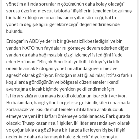
yönetim altında sorunların çözümünün daha kolay olacağı”
sorusu üzerine, mevcut tabloda “ilişkilerin temelden bozulmuş
bir halde olduğu ve onarılmasının yıllar süreceği, hatta
yönetim değişikliğini gerektireceği” değerlendirmesinde
bulundu.
Erdoğan’ın ABD’ye derin bir güvensizlik beslediğini ve bir
yandan NATO’nun faydalarını görmeye devam ederken diğer
yandan da daha bağımsız bir çizgi izlemeyi istediğini ifade
eden Hoffman, “Birçok Amerikalı yetkili, Türkiye’yi kritik
önemde ancak Erdoğan yönetimi altında güvenilmez ve
agresif olarak görüyor. Erdoğan’ın attığı adımlar, ittifakı farklı
koşullarda gördüğünün ve bölgesel düzenlemeleri kendi
avantajına olacak biçimde yeniden şekillendirmek için
istikrarsızlığı arttırmaya istekli olduğunun işaretini veriyor.
Bu bakımdan, hangi yönetim gelirse gelsin ilişkileri onarmada
zorlanacak ve ikisi de muhtemelen ihtilaflara arabuluculuk
etmeye ve yeni ihtilafları önlemeye odaklanacak. Fark şurada
olacak; Trump kazanırsa, ilişkiler, iki lider arasında ayrı olarak
ve çoğunlukla da gözü kara bir tarzda ilerleyen kişisel ilişki
nedeniyle daha da karmaşık hale gelecek” diye konuştu.