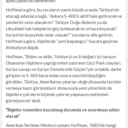
açma çabası mı denenecek?
Hoffman’a göre, bu soruların yanıtı büyük oranda Türkiye’nin
atacağı adımlara bağlı. “Ankara S-400’ü aktif hale getirecek ve
yenilerini satın alacak mı? Türkiye Doğu Akdeniz ya da
Libya’daki hak taleplerini güç kullanarak mı ortaya koyacak?
Suriye’nin kuzeyinde neler olacak?” sorularını dile getiren
Hoffman’a göre, ilişkilerde “yeni başlangıcı” hayata geçirme
ihtimaliyse düşük.
Hoffman, “Biden ve ekibi, Türkiye’yi ve Erdoğan’ı iyi tanıyor.
Obama’nın ilişkilere yaptığı erken yatırımın Gezi Park olayları,
Suriye savaşı ve Suriye Demokratik Güçleri’yle ortaklık, darbe
girişimi ve S-400 kararından sonra nasıl kötüleştiğini
gördüler. Türkiye, Amerika’nın çıkarları doğrultusunda tavizler
vermeye hazır görünmüyor dolayısıyla yeni yönetimin de
ilişkilere çok derin biçimde yatırım yapmasını muhtemel
görmüyorum” dedi.
“İlişkiler temelden bozulmuş durumda ve onarılması yılları
alacak”
Amerikan İlerleme Merkezi uzmanı Hoffman, “ABD’de hangi