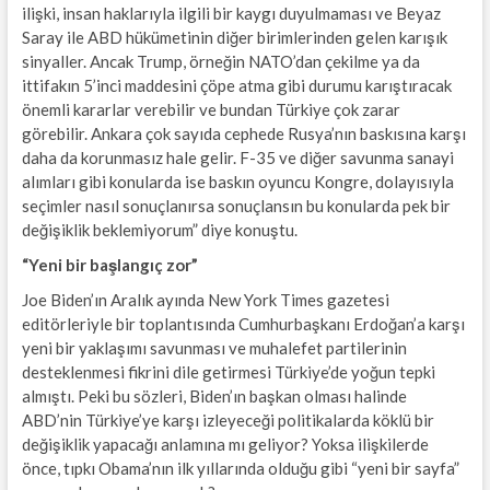
ilişki, insan haklarıyla ilgili bir kaygı duyulmaması ve Beyaz
Saray ile ABD hükümetinin diğer birimlerinden gelen karışık
sinyaller. Ancak Trump, örneğin NATO’dan çekilme ya da
ittifakın 5’inci maddesini çöpe atma gibi durumu karıştıracak
önemli kararlar verebilir ve bundan Türkiye çok zarar
görebilir. Ankara çok sayıda cephede Rusya’nın baskısına karşı
daha da korunmasız hale gelir. F-35 ve diğer savunma sanayi
alımları gibi konularda ise baskın oyuncu Kongre, dolayısıyla
seçimler nasıl sonuçlanırsa sonuçlansın bu konularda pek bir
değişiklik beklemiyorum” diye konuştu.
“Yeni bir başlangıç zor”
Joe Biden’ın Aralık ayında New York Times gazetesi
editörleriyle bir toplantısında Cumhurbaşkanı Erdoğan’a karşı
yeni bir yaklaşımı savunması ve muhalefet partilerinin
desteklenmesi fikrini dile getirmesi Türkiye’de yoğun tepki
almıştı. Peki bu sözleri, Biden’ın başkan olması halinde
ABD’nin Türkiye’ye karşı izleyeceği politikalarda köklü bir
değişiklik yapacağı anlamına mı geliyor? Yoksa ilişkilerde
önce, tıpkı Obama’nın ilk yıllarında olduğu gibi “yeni bir sayfa”