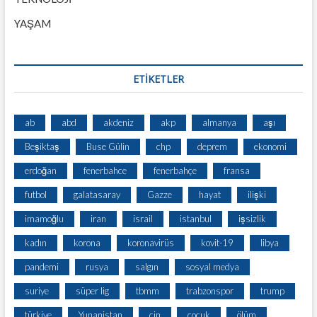
YAŞAM
ETİKETLER
ab
abd
akdeniz
akp
almanya
aşı
Beşiktaş
Buse Gülin
chp
deprem
ekonomi
erdoğan
fenerbahce
fenerbahçe
fransa
futbol
galatasaray
Gazze
hayat
ilişki
imamoğlu
iran
israil
istanbul
işsizlik
kadın
korona
koronavirüs
kovit-19
libya
pandemi
rusya
salgın
sosyal medya
suriye
süper lig
tbmm
trabzonspor
trump
türkiye
Yunanistan
çin
çocuk
ölüm