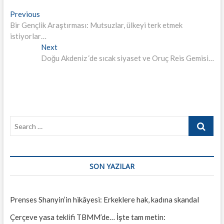
Yazı
Previous
Previous
post:
Bir Gençlik Araştırması: Mutsuzlar, ülkeyi terk etmek
gezinmesi
istiyorlar…
Next
Next
post:
Doğu Akdeniz ‘de sıcak siyaset ve Oruç Reis Gemisi…
Search
…
SON YAZILAR
Prenses Shanyin’in hikâyesi: Erkeklere hak, kadına skandal
Çerçeve yasa teklifi TBMM’de… İşte tam metin: