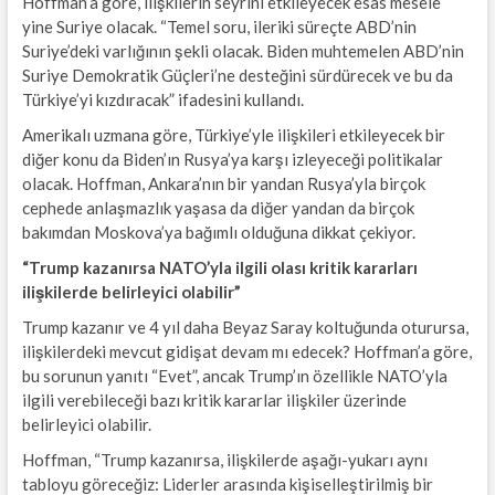
Hoffman’a göre, ilişkilerin seyrini etkileyecek esas mesele
yine Suriye olacak. “Temel soru, ileriki süreçte ABD’nin
Suriye’deki varlığının şekli olacak. Biden muhtemelen ABD’nin
Suriye Demokratik Güçleri’ne desteğini sürdürecek ve bu da
Türkiye’yi kızdıracak” ifadesini kullandı.
Amerikalı uzmana göre, Türkiye’yle ilişkileri etkileyecek bir
diğer konu da Biden’ın Rusya’ya karşı izleyeceği politikalar
olacak. Hoffman, Ankara’nın bir yandan Rusya’yla birçok
cephede anlaşmazlık yaşasa da diğer yandan da birçok
bakımdan Moskova’ya bağımlı olduğuna dikkat çekiyor.
“Trump kazanırsa NATO’yla ilgili olası kritik kararları
ilişkilerde belirleyici olabilir”
Trump kazanır ve 4 yıl daha Beyaz Saray koltuğunda oturursa,
ilişkilerdeki mevcut gidişat devam mı edecek? Hoffman’a göre,
bu sorunun yanıtı “Evet”, ancak Trump’ın özellikle NATO’yla
ilgili verebileceği bazı kritik kararlar ilişkiler üzerinde
belirleyici olabilir.
Hoffman, “Trump kazanırsa, ilişkilerde aşağı-yukarı aynı
tabloyu göreceğiz: Liderler arasında kişiselleştirilmiş bir