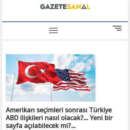
Skip
to
content
GazeteSanal
M
e
n
u
B
u
t
t
o
n
Amerikan seçimleri sonrası Türkiye
ABD ilişkileri nasıl olacak?… Yeni bir
sayfa açılabilecek mi?…