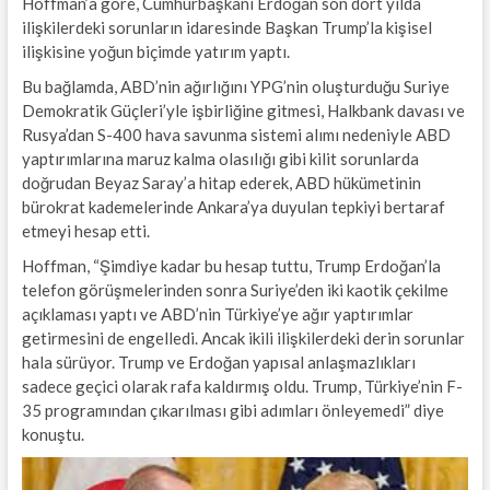
Hoffman’a göre, Cumhurbaşkanı Erdoğan son dört yılda
ilişkilerdeki sorunların idaresinde Başkan Trump’la kişisel
ilişkisine yoğun biçimde yatırım yaptı.
Bu bağlamda, ABD’nin ağırlığını YPG’nin oluşturduğu Suriye
Demokratik Güçleri’yle işbirliğine gitmesi, Halkbank davası ve
Rusya’dan S-400 hava savunma sistemi alımı nedeniyle ABD
yaptırımlarına maruz kalma olasılığı gibi kilit sorunlarda
doğrudan Beyaz Saray’a hitap ederek, ABD hükümetinin
bürokrat kademelerinde Ankara’ya duyulan tepkiyi bertaraf
etmeyi hesap etti.
Hoffman, “Şimdiye kadar bu hesap tuttu, Trump Erdoğan’la
telefon görüşmelerinden sonra Suriye’den iki kaotik çekilme
açıklaması yaptı ve ABD’nin Türkiye’ye ağır yaptırımlar
getirmesini de engelledi. Ancak ikili ilişkilerdeki derin sorunlar
hala sürüyor. Trump ve Erdoğan yapısal anlaşmazlıkları
sadece geçici olarak rafa kaldırmış oldu. Trump, Türkiye’nin F-
35 programından çıkarılması gibi adımları önleyemedi” diye
konuştu.