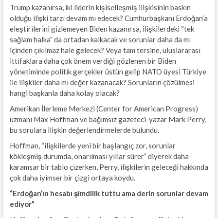
Trump kazanırsa, iki liderin kişiselleşmiş ilişkisinin baskın
olduğu ilişki tarzı devam mı edecek? Cumhurbaşkanı Erdoğan’a
eleştirilerini gizlemeyen Biden kazanırsa, ilişkilerdeki “tek
sağlam halka” da ortadan kalkacak ve sorunlar daha da mı
içinden çıkılmaz hale gelecek? Veya tam tersine, uluslararası
ittifaklara daha çok önem verdiği gözlenen bir Biden
yönetiminde politik gerçekler üstün gelip NATO üyesi Türkiye
ile ilişkiler daha mı değer kazanacak? Sorunların çözülmesi
hangi başkanla daha kolay olacak?
Amerikan İlerleme Merkezi (Center for American Progress)
uzmanı Max Hoffman ve bağımsız gazeteci-yazar Mark Perry,
bu sorulara ilişkin değerlendirmelerde bulundu.
Hoffman, “ilişkilerde yeni bir başlangıç zor, sorunlar
kökleşmiş durumda, onarılması yıllar sürer” diyerek daha
karamsar bir tablo çizerken, Perry, ilişkilerin geleceği hakkında
çok daha iyimser bir çizgi ortaya koydu.
“Erdoğan’ın hesabı şimdilik tuttu ama derin sorunlar devam
ediyor”