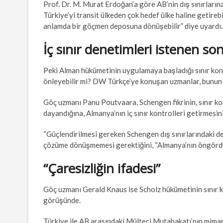
Prof. Dr. M. Murat Erdoğan’a göre AB’nin dış sınırlarına
Türkiye’yi transit ülkeden çok hedef ülke haline getire
anlamda bir göçmen deposuna dönüşebilir” diye uyardı.
İç sınır denetimleri istenen so
Peki Alman hükümetinin uygulamaya başladığı sınır kon
önleyebilir mi? DW Türkçe’ye konuşan uzmanlar, bunun 
Göç uzmanı Panu Poutvaara, Schengen fikrinin, sınır kon
dayandığına, Almanya’nın iç sınır kontrolleri getirmesin
“Güçlendirilmesi gereken Schengen dış sınırlarındaki den
çözüme dönüşmemesi gerektiğini, “Almanya’nın öngördüğü 
“Çaresizliğin ifadesi”
Göç uzmanı Gerald Knaus ise Scholz hükümetinin sınır kon
görüşünde.
Türkiye ile AB arasındaki Mülteci Mutabakatı’nın mimar