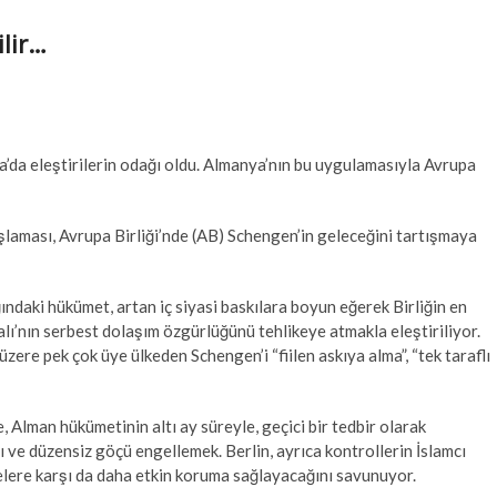
ilir…
a’da eleştirilerin odağı oldu. Almanya’nın bu uygulamasıyla Avrupa
aşlaması, Avrupa Birliği’nde (AB) Schengen’in geleceğini tartışmaya
ndaki hükümet, artan iç siyasi baskılara boyun eğerek Birliğin en
lı’nın serbest dolaşım özgürlüğünü tehlikeye atmakla eleştiriliyor.
re pek çok üye ülkeden Schengen’i “fiilen askıya alma”, “tek taraflı
Alman hükümetinin altı ay süreyle, geçici bir tedbir olarak
ğı ve düzensiz göçü engellemek. Berlin, ayrıca kontrollerin İslamcı
kelere karşı da daha etkin koruma sağlayacağını savunuyor.