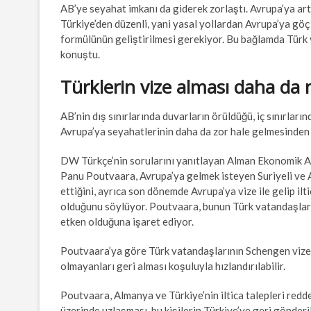
AB’ye seyahat imkanı da giderek zorlaştı. Avrupa’ya ar
Türkiye’den düzenli, yani yasal yollardan Avrupa’ya göç
formülünün geliştirilmesi gerekiyor. Bu bağlamda Türk
konuştu.
Türklerin vize alması daha da m
AB’nin dış sınırlarında duvarların örüldüğü, iç sınırlar
Avrupa’ya seyahatlerinin daha da zor hale gelmesinden 
DW Türkçe’nin sorularını yanıtlayan Alman Ekonomik Ar
Panu Poutvaara, Avrupa’ya gelmek isteyen Suriyeli ve A
ettiğini, ayrıca son dönemde Avrupa’ya vize ile gelip ilt
olduğunu söylüyor. Poutvaara, bunun Türk vatandaşların
etken olduğuna işaret ediyor.
Poutvaara’ya göre Türk vatandaşlarının Schengen vize sü
olmayanları geri alması koşuluyla hızlandırılabilir.
Poutvaara, Almanya ve Türkiye’nin iltica talepleri redd
üzerinde uzlaşması, bu kişilerin Türkiye’ye geri gönder