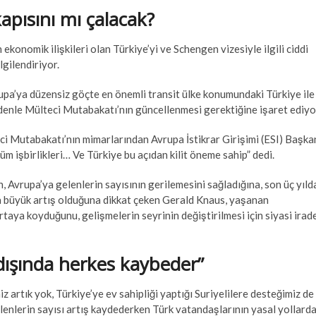
apısını mı çalacak?
konomik ilişkileri olan Türkiye’yi ve Schengen vizesiyle ilgili ciddi
gilendiriyor.
pa’ya düzensiz göçte en önemli transit ülke konumundaki Türkiye ile
denle Mülteci Mutabakatı’nın güncellenmesi gerektiğine işaret ediyo
i Mutabakatı’nın mimarlarından Avrupa İstikrar Girişimi (ESI) Başka
işbirlikleri… Ve Türkiye bu açıdan kilit öneme sahip” dedi.
, Avrupa’ya gelenlerin sayısının gerilemesini sağladığına, son üç yıld
da büyük artış olduğuna dikkat çeken Gerald Knaus, yaşanan
ortaya koyduğunu, gelişmelerin seyrinin değiştirilmesi için siyasi irad
r dışında herkes kaybeder”
iz artık yok, Türkiye’ye ev sahipliği yaptığı Suriyelilere desteğimiz de
elenlerin sayısı artış kaydederken Türk vatandaşlarının yasal yollard