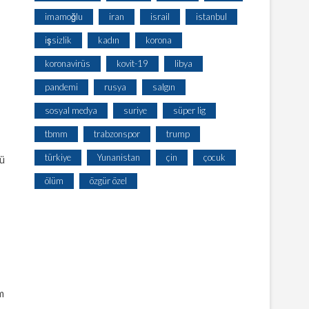
imamoğlu
iran
israil
istanbul
işsizlik
kadın
korona
koronavirüs
kovit-19
libya
pandemi
rusya
salgın
sosyal medya
suriye
süper lig
tbmm
trabzonspor
trump
türkiye
Yunanistan
çin
çocuk
rü
ölüm
özgür özel
m