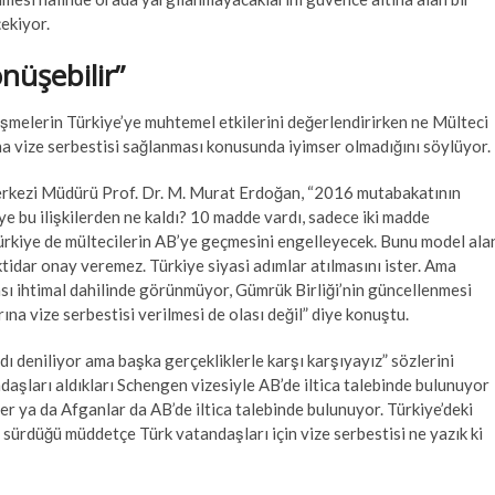
ekiyor.
üşebilir”
şmelerin Türkiye’ye muhtemel etkilerini değerlendirirken ne Mülteci
a vize serbestisi sağlanması konusunda iyimser olmadığını söylüyor.
erkezi Müdürü Prof. Dr. M. Murat Erdoğan, “2016 mutabakatının
ye bu ilişkilerden ne kaldı? 10 madde vardı, sadece iki madde
ürkiye de mültecilerin AB’ye geçmesini engelleyecek. Bunu model ala
iktidar onay veremez. Türkiye siyasi adımlar atılmasını ister. Ama
sı ihtimal dahilinde görünmüyor, Gümrük Birliği’nin güncellenmesi
a vize serbestisi verilmesi de olası değil” diye konuştu.
dı deniliyor ama başka gerçekliklerle karşı karşıyayız” sözlerini
aşları aldıkları Schengen vizesiyle AB’de iltica talebinde bulunuyor
ler ya da Afganlar da AB’de iltica talebinde bulunuyor. Türkiye’deki
sürdüğü müddetçe Türk vatandaşları için vize serbestisi ne yazık ki