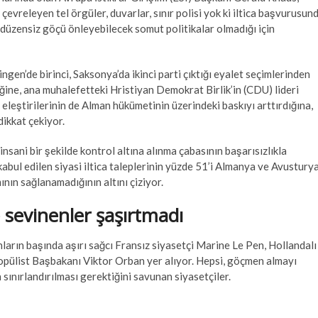
ı çevreleyen tel örgüler, duvarlar, sınır polisi yok ki iltica başvurusun
e düzensiz göçü önleyebilecek somut politikalar olmadığı için
ngen’de birinci, Saksonya’da ikinci parti çıktığı eyalet seçimlerinden
iğine, ana muhalefetteki Hristiyan Demokrat Birlik’in (CDU) lideri
ı eleştirilerinin de Alman hükümetinin üzerindeki baskıyı arttırdığına,
dikkat çekiyor.
sani bir şekilde kontrol altına alınma çabasının başarısızlıkla
abul edilen siyasi iltica taleplerinin yüzde 51’i Almanya ve Avustury
ının sağlanamadığının altını çiziyor.
e sevinenler şaşırtmadı
unların başında aşırı sağcı Fransız siyasetçi Marine Le Pen, Hollandalı
popülist Başbakanı Viktor Orban yer alıyor. Hepsi, göçmen almayı
ın sınırlandırılması gerektiğini savunan siyasetçiler.