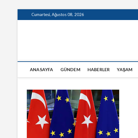
Skip
Cumartesi, Ağustos 08, 2026
to
content
GazeteSanal
ANASAYFA
GÜNDEM
HABERLER
YAŞAM