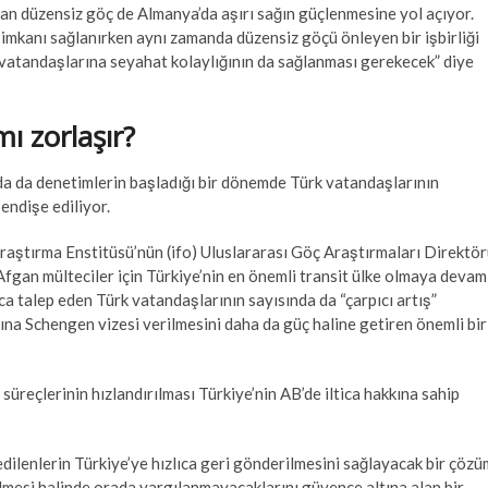
tan düzensiz göç de Almanya’da aşırı sağın güçlenmesine yol açıyor.
 imkanı sağlanırken aynı zamanda düzensiz göçü önleyen bir işbirliği
 vatandaşlarına seyahat kolaylığının da sağlanması gerekecek” diye
ı zorlaşır?
ında da denetimlerin başladığı bir dönemde Türk vatandaşlarının
endişe ediliyor.
aştırma Enstitüsü’nün (ifo) Uluslararası Göç Araştırmaları Direktö
fgan mülteciler için Türkiye’nin en önemli transit ülke olmaya devam
ica talep eden Türk vatandaşlarının sayısında da “çarpıcı artış”
a Schengen vizesi verilmesini daha da güç haline getiren önemli bir
reçlerinin hızlandırılması Türkiye’nin AB’de iltica hakkına sahip
edilenlerin Türkiye’ye hızlıca geri gönderilmesini sağlayacak bir çözü
ilmesi halinde orada yargılanmayacaklarını güvence altına alan bir