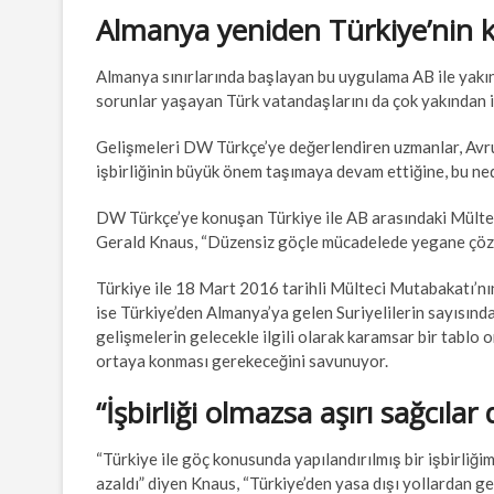
Almanya yeniden Türkiye’nin k
Almanya sınırlarında başlayan bu uygulama AB ile yakın e
sorunlar yaşayan Türk vatandaşlarını da çok yakından il
Gelişmeleri DW Türkçe’ye değerlendiren uzmanlar, Avru
işbirliğinin büyük önem taşımaya devam ettiğine, bu ne
DW Türkçe’ye konuşan Türkiye ile AB arasındaki Mültec
Gerald Knaus, “Düzensiz göçle mücadelede yegane çözüm 
Türkiye ile 18 Mart 2016 tarihli Mülteci Mutabakatı’nın
ise Türkiye’den Almanya’ya gelen Suriyelilerin sayısın
gelişmelerin gelecekle ilgili olarak karamsar bir tablo 
ortaya konması gerekeceğini savunuyor.
“İşbirliği olmazsa aşırı sağcıla
“Türkiye ile göç konusunda yapılandırılmış bir işbirliğim
azaldı” diyen Knaus, “Türkiye’den yasa dışı yollardan g