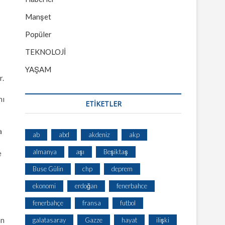
Manşet
Popüler
TEKNOLOJİ
YAŞAM
r.
nı
ETİKETLER
a
ab
abd
akdeniz
akp
almanya
aşı
Beşiktaş
e
Buse Gülin
chp
deprem
ekonomi
erdoğan
fenerbahce
fenerbahçe
fransa
futbol
an
galatasaray
Gazze
hayat
ilişki