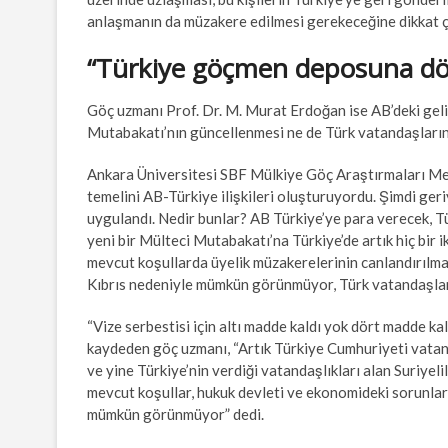
anlaşmanın da müzakere edilmesi gerekeceğine dikkat ç
“Türkiye göçmen deposuna dön
Göç uzmanı Prof. Dr. M. Murat Erdoğan ise AB’deki geli
Mutabakatı’nın güncellenmesi ne de Türk vatandaşların
Ankara Üniversitesi SBF Mülkiye Göç Araştırmaları M
temelini AB-Türkiye ilişkileri oluşturuyordu. Şimdi geri
uygulandı. Nedir bunlar? AB Türkiye’ye para verecek, T
yeni bir Mülteci Mutabakatı’na Türkiye’de artık hiç bir 
mevcut koşullarda üyelik müzakerelerinin canlandırılma
Kıbrıs nedeniyle mümkün görünmüyor, Türk vatandaşların
“Vize serbestisi için altı madde kaldı yok dört madde kal
kaydeden göç uzmanı, “Artık Türkiye Cumhuriyeti vatand
ve yine Türkiye’nin verdiği vatandaşlıkları alan Suriyeli
mevcut koşullar, hukuk devleti ve ekonomideki sorunlar 
mümkün görünmüyor” dedi.