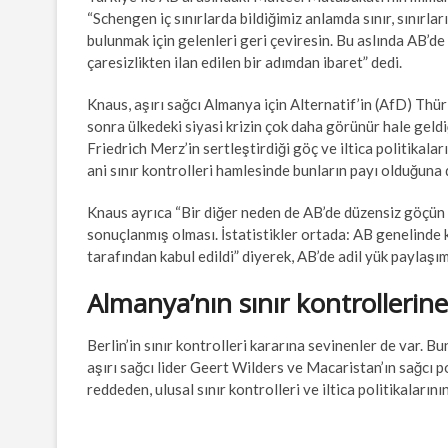
“Schengen iç sınırlarda bildiğimiz anlamda sınır, sınırlar
bulunmak için gelenleri geri çeviresin. Bu aslında AB’d
çaresizlikten ilan edilen bir adımdan ibaret” dedi.
Knaus, aşırı sağcı Almanya için Alternatif’in (AfD) Thüri
sonra ülkedeki siyasi krizin çok daha görünür hale geld
Friedrich Merz’in sertleştirdiği göç ve iltica politikalar
ani sınır kontrolleri hamlesinde bunların payı olduğuna 
Knaus ayrıca “Bir diğer neden de AB’de düzensiz göçün in
sonuçlanmış olması. İstatistikler ortada: AB genelinde k
tarafından kabul edildi” diyerek, AB’de adil yük paylaşım
Almanya’nın sınır kontrollerin
Berlin’in sınır kontrolleri kararına sevinenler de var. B
aşırı sağcı lider Geert Wilders ve Macaristan’ın sağcı 
reddeden, ulusal sınır kontrolleri ve iltica politikaların