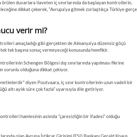
 örülen duvarlara ilaveten iç sınırlarında da başlayan kontrollerin,
bileceğine dikkat çekerek, “Avrupa’ya gitmek zorlaştıkça Türkiye gerç
nucu verir mi?
trolleri amaçladığı gibi gerçekten de Almanya’ya düzensiz göçü
tek tek başına sonuç vermeyeceği konusunda hemfikir.
trollerinin Schengen Bölgesi dış sınırlarında yapılması fikrine
in sorunlu olduğuna dikkat çekiyor.
etimlerdir” diyen Poutvaara, iç sınır kontrollerinin uzun vadeli bir
altı aylık süre çok fazla” uyarısıyla dile getiriyor.
trolleri hamlesinin aslında “çaresizliğin bir ifadesi” olduğu
larında olan Avrupa İstikrar Girişimi (ESI) Başkanı Gerald Knaus,