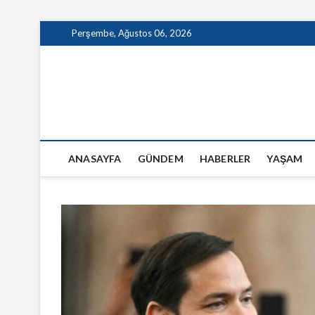
Skip
Perşembe, Ağustos 06, 2026
to
content
GazeteSanal
ANASAYFA
GÜNDEM
HABERLER
YAŞAM