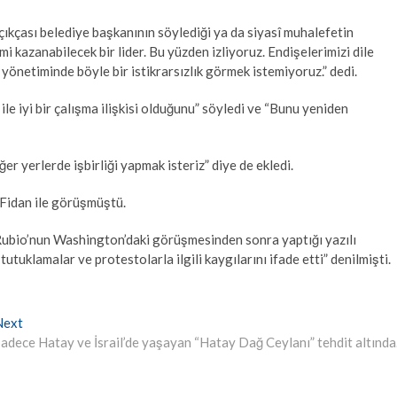
çıkçası belediye başkanının söylediği ya da siyasî muhalefetin
mi kazanabilecek bir lider. Bu yüzden izliyoruz. Endişelerimizi dile
n yönetiminde böyle bir istikrarsızlık görmek istemiyoruz.” dedi.
 iyi bir çalışma ilişkisi olduğunu” söyledi ve “Bunu yeniden
er yerlerde işbirliği yapmak isteriz” diye de ekledi.
Fidan ile görüşmüştü.
Rubio’nun Washington’daki görüşmesinden sonra yaptığı yazılı
tuklamalar ve protestolarla ilgili kaygılarını ifade etti” denilmişti.
Next
Next
post:
adece Hatay ve İsrail’de yaşayan “Hatay Dağ Ceylanı” tehdit altınd