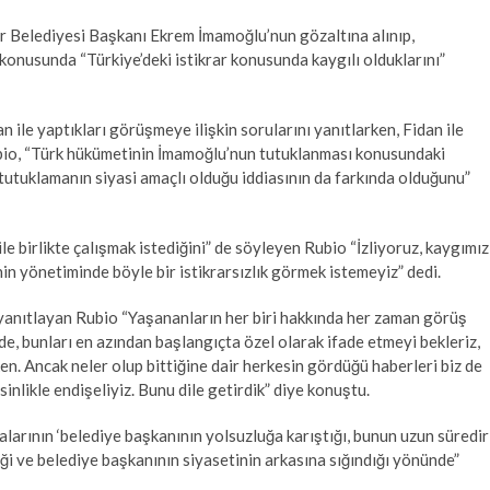
 Belediyesi Başkanı Ekrem İmamoğlu’nun gözaltına alınıp,
onusunda “Türkiye’deki istikrar konusunda kaygılı olduklarını”
ile yaptıkları görüşmeye ilişkin sorularını yanıtlarken, Fidan ile
ubio, “Türk hükümetinin İmamoğlu’nun tutuklanması konusundaki
utuklamanın siyasi amaçlı olduğu iddiasının da farkında olduğunu”
birlikte çalışmak istediğini” de söyleyen Rubio “İzliyoruz, kaygımız
enin yönetiminde böyle bir istikrarsızlık görmek istemeyiz” dedi.
nı yanıtlayan Rubio “Yaşananların her biri hakkında her zaman görüş
de, bunları en azından başlangıçta özel olarak ifade etmeyi bekleriz,
ken. Ancak neler olup bittiğine dair herkesin gördüğü haberleri biz de
inlikle endişeliyiz. Bunu dile getirdik” diye konuştu.
larının ‘belediye başkanının yolsuzluğa karıştığı, bunun uzun süredir
i ve belediye başkanının siyasetinin arkasına sığındığı yönünde”