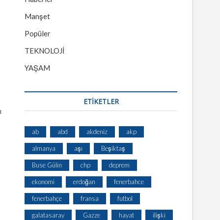
Manşet
Popüler
TEKNOLOJİ
YAŞAM
ETİKETLER
ı
ab
abd
akdeniz
akp
almanya
aşı
Beşiktaş
Buse Gülin
chp
deprem
ekonomi
erdoğan
fenerbahce
fenerbahçe
fransa
futbol
galatasaray
Gazze
hayat
ilişki