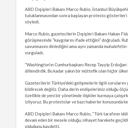
ABD Dışişleri Bakanı Marco Rubio, İstanbul Büyükşehir
tutuklanmasından sonra başlayan protesto gösterileri k
söyledi.
Marco Rubio, gazetecilerin Dışişleri Bakanı Hakan Fidan 
görüşmesinde “kaygılarını ifade ettiğini” doğruladı. R
savunmasını dinlediğini ama aynı zamanda muhalefetin t
vurguladı.
“Washington’ın Cumhurbaşkanı Recep Tayyip Erdoğan ile 
dillendirdik. Bu kadar yakın bir müttefik olan hiçbir ülk
Gazetecilerin Türkiye’deki gelişmelerle ilgili soruları
bildirecek değiliz. Daha derin endişelerimiz olduğu ölçü
özellikle de yeni bir yönetimde ilişkiler kurmaya çalışır
izliyoruz. Bu protestolar ve bazı haberler konusunda kes
ABD Dışişleri Bakanı Marco Rubio, “Türk tarafının iddia
devam eden bir mesele olduğu, nihayet harekete geçildiğ
olduğunu kaydetti.