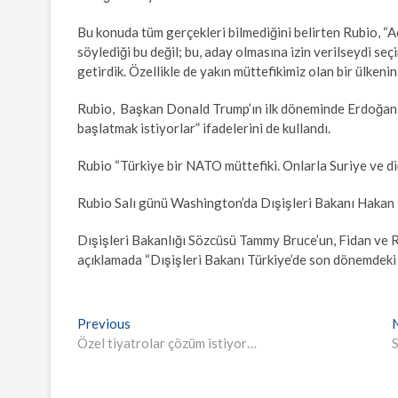
Bu konuda tüm gerçekleri bilmediğini belirten Rubio, “A
söylediği bu değil; bu, aday olmasına izin verilseydi seçi
getirdik. Özellikle de yakın müttefikimiz olan bir ülkeni
Rubio, Başkan Donald Trump’ın ilk döneminde Erdoğan ile
başlatmak istiyorlar” ifadelerini de kullandı.
Rubio “Türkiye bir NATO müttefiki. Onlarla Suriye ve diğ
Rubio Salı günü Washington’da Dışişleri Bakanı Hakan 
Dışişleri Bakanlığı Sözcüsü Tammy Bruce’un, Fidan ve 
açıklamada “Dışişleri Bakanı Türkiye’de son dönemdeki tu
Yazı
Previous
Previous
post:
Özel tiyatrolar çözüm istiyor…
S
gezinmesi