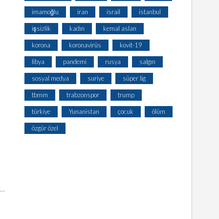
imamoğlu
iran
israil
istanbul
işsizlik
kadın
kemal aslan
korona
koronavirüs
kovit-19
libya
pandemi
rusya
salgın
sosyal medya
suriye
süper lig
tbmm
trabzonspor
trump
türkiye
Yunanistan
çocuk
ölüm
özgür özel
a…