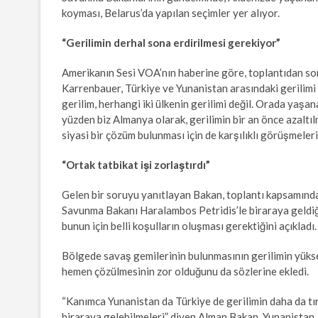
koyması, Belarus’da yapılan seçimler yer alıyor.
“Gerilimin derhal sona erdirilmesi gerekiyor”
Amerikanın Sesi VOA’nın haberine göre, toplantıdan s
Karrenbauer, Türkiye ve Yunanistan arasındaki gerilimi en
gerilim, herhangi iki ülkenin gerilimi değil. Orada yaşa
yüzden biz Almanya olarak, gerilimin bir an önce azaltı
siyasi bir çözüm bulunması için de karşılıklı görüşmeler
“Ortak tatbikat işi zorlaştırdı”
Gelen bir soruyu yanıtlayan Bakan, toplantı kapsamın
Savunma Bakanı Haralambos Petridis’le biraraya geldiği
bunun için belli koşulların oluşması gerektiğini açıkladı.
Bölgede savaş gemilerinin bulunmasının gerilimin yü
hemen çözülmesinin zor olduğunu da sözlerine ekledi.
“Kanımca Yunanistan da Türkiye de gerilimin daha da tı
biraraya gelebilmeleri” diyen Alman Bakan, Yunanistan, 