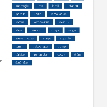
imamoğlu
iran
israil
istanbul
işsizlik
kadın
kemal aslan
korona
koronavirüs
kovit-19
libya
pandemi
rusya
salgın
sosyal medya
suriye
süper lig
tbmm
trabzonspor
trump
türkiye
Yunanistan
çocuk
ölüm
de
özgür özel