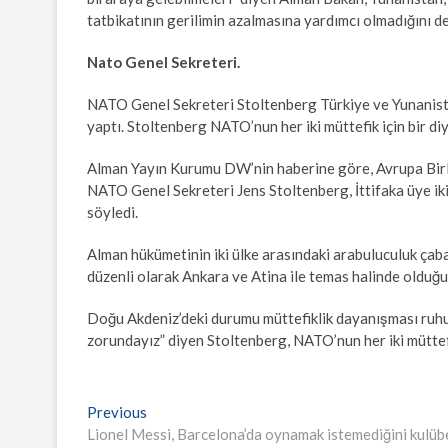
tatbikatının gerilimin azalmasına yardımcı olmadığını d
Nato Genel Sekreteri.
NATO Genel Sekreteri Stoltenberg Türkiye ve Yunanist
yaptı. Stoltenberg NATO’nun her iki müttefik için bir d
Alman Yayın Kurumu DW’nin haberine göre, Avrupa Birli
NATO Genel Sekreteri Jens Stoltenberg, İttifaka üye iki
söyledi.
Alman hükümetinin iki ülke arasındaki arabuluculuk çab
düzenli olarak Ankara ve Atina ile temas halinde olduğun
Doğu Akdeniz’deki durumu müttefiklik dayanışması ruhu 
zorundayız” diyen Stoltenberg, NATO’nun her iki müttefi
Yazı
Previous
Previous
post:
Lionel Messi, Barcelona’da oynamak istemediğini kulübe 
gezinmesi