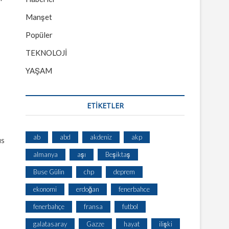
Manşet
Popüler
TEKNOLOJİ
YAŞAM
ETİKETLER
ab
abd
akdeniz
akp
ıs
almanya
aşı
Beşiktaş
Buse Gülin
chp
deprem
ekonomi
erdoğan
fenerbahce
fenerbahçe
fransa
futbol
galatasaray
Gazze
hayat
ilişki