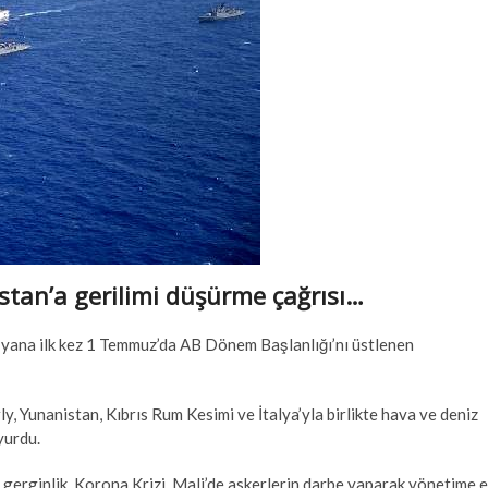
tan’a gerilimi düşürme çağrısı…
 yana ilk kez 1 Temmuz’da AB Dönem Başlanlığı’nı üstlenen
 Yunanistan, Kıbrıs Rum Kesimi ve İtalya’yla birlikte hava ve deniz
yurdu.
rginlik, Korona Krizi, Mali’de askerlerin darbe yaparak yönetime e