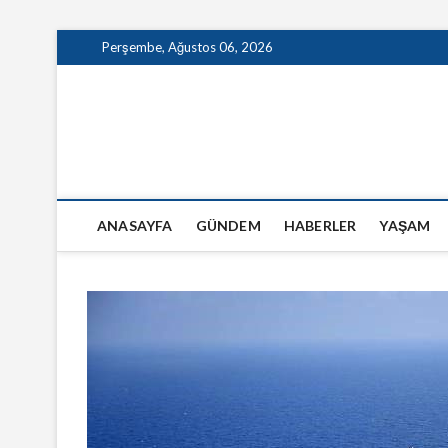
Skip
Perşembe, Ağustos 06, 2026
to
content
GazeteSanal
ANASAYFA
GÜNDEM
HABERLER
YAŞAM