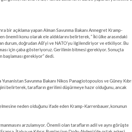
onra bir açıklama yapan Alman Savunma Bakanı Annegret Kramp-
 önemli konu olarak ele aldıklarını belirterek, ” İki ülke arasındaki
nan durum, doğrudan AB’yi ve NATO’yu ilgilendiriyor ve etkiliyor. Bu
lması için çaba gösteriyoruz. Gerilimin bitmesi gerekiyor. Sonuçta
in başlaması gerekiyor” dedi.
da Yunanistan Savunma Bakanı Nikos Panagiotopoulos ve Güney Kıbr
ni belirterek, tarafların gerilimi düşürmeye hazır olduğunu, ancak
kselmesine neden olduğunu ifade eden Kramp-Karrenbauer, konunun
rmanmasını arzulamıyor. Önemli olan tarafların adil ve aynı görüşte
Fransa, İtalya ve Kıbrıs Rumları’nın Doğu Akdeniz’de ortak askeri