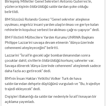
Birleşmiş Milletler Genel Sekreteri Antonio Guterres’in,
yüzlerce kişinin öldürüldüğü saldırılardan şoke olduğu
belirtildi.
BM Sözcüsü Rolando Gomez “Genel sekreter ateşkese
uyulması, engelsiz insani yardım ulaştırılması ve geriye kalan
rehinelerin koşulsuz serbest bırakılması çağrısı yapıyor” dedi.
BM Filistinli Mültecilere Yardım Kurumu UNRWA Başkanı
Philippe Lazzarini savaşa devam etmenin “dünya üzerinde
cehennemi ateşleyeceğini” belirtti.
Lazzarini “İsrail’in geceki ağır bombardımanından sonra
çocuklar dahil, sivillerin öldürüldüğü korkunç sahneler var.
Savaşa dönerek ‘dünya üzerinde cehennemi’ ateşlemek sadece
daha fazla acı getirecek” dedi.
BM’nin İnsan Hakları Yetkilisi Volker Turk de hava
saldırılarından dehşete düştüğünü vurguladı ve “Bu, trajediye
trajedi ekleyecek” dedi.
Dışişleri Bakanlığı da saldırılar nedeniyle İsrail’i kınayan bir
açıklama yayımladı.