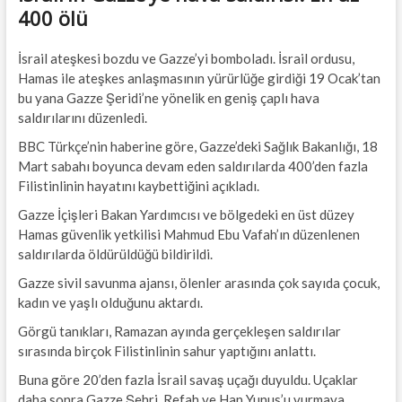
400 ölü
İsrail ateşkesi bozdu ve Gazze’yi bomboladı. İsrail ordusu,
Hamas ile ateşkes anlaşmasının yürürlüğe girdiği 19 Ocak’tan
bu yana Gazze Şeridi’ne yönelik en geniş çaplı hava
saldırılarını düzenledi.
BBC Türkçe’nin haberine göre, Gazze’deki Sağlık Bakanlığı, 18
Mart sabahı boyunca devam eden saldırılarda 400’den fazla
Filistinlinin hayatını kaybettiğini açıkladı.
Gazze İçişleri Bakan Yardımcısı ve bölgedeki en üst düzey
Hamas güvenlik yetkilisi Mahmud Ebu Vafah’ın düzenlenen
saldırılarda öldürüldüğü bildirildi.
Gazze sivil savunma ajansı, ölenler arasında çok sayıda çocuk,
kadın ve yaşlı olduğunu aktardı.
Görgü tanıkları, Ramazan ayında gerçekleşen saldırılar
sırasında birçok Filistinlinin sahur yaptığını anlattı.
Buna göre 20’den fazla İsrail savaş uçağı duyuldu. Uçaklar
daha sonra Gazze Şehri, Refah ve Han Yunus’u vurmaya