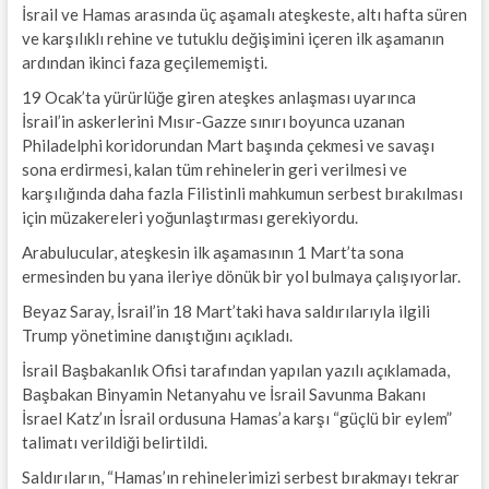
İsrail ve Hamas arasında üç aşamalı ateşkeste, altı hafta süren
ve karşılıklı rehine ve tutuklu değişimini içeren ilk aşamanın
ardından ikinci faza geçilememişti.
19 Ocak’ta yürürlüğe giren ateşkes anlaşması uyarınca
İsrail’in askerlerini Mısır-Gazze sınırı boyunca uzanan
Philadelphi koridorundan Mart başında çekmesi ve savaşı
sona erdirmesi, kalan tüm rehinelerin geri verilmesi ve
karşılığında daha fazla Filistinli mahkumun serbest bırakılması
için müzakereleri yoğunlaştırması gerekiyordu.
Arabulucular, ateşkesin ilk aşamasının 1 Mart’ta sona
ermesinden bu yana ileriye dönük bir yol bulmaya çalışıyorlar.
Beyaz Saray, İsrail’in 18 Mart’taki hava saldırılarıyla ilgili
Trump yönetimine danıştığını açıkladı.
İsrail Başbakanlık Ofisi tarafından yapılan yazılı açıklamada,
Başbakan Binyamin Netanyahu ve İsrail Savunma Bakanı
İsrael Katz’ın İsrail ordusuna Hamas’a karşı “güçlü bir eylem”
talimatı verildiği belirtildi.
Saldırıların, “Hamas’ın rehinelerimizi serbest bırakmayı tekrar