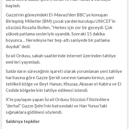
başladı.
Gazze’nin güneyindeki El-Mavazi’den BBC’ye konuşan
Birleşmiş Milletler (BM) çocuk yardım kuruluşu UNICEF’in
sözcüsü Rosalia Bollen, “Herkes için zor bir geceydi. Çok
yüksek patlama sesleriyle uyandık. Sonraki 15 dakika
boyunca… Neredeyse her beş-altı saniyede bir patlama
duyduk” dedi.
İsrail Ordusu, sabah saatlerinde internet üzerinden tahliye
emirleri yayımladı.
Saldırıların süreceğinin işareti olarak yorumlanan yeni tahliye
haritasına göre Gazze Şeridi sınırının tamamı kırmızı, yani
tehlikeli bölge ve Beyt Hanun, Khuzaa, Abasan el Kabira ve El
Cedide bölgelerinin tahliye edilmesi istendi.
X’te paylaşım yapan İsrail Ordusu Sözcüsü Filistinlilere
“derhal” Gazze Şehri’nin batısındaki ve Han Yunus’taki
sığınaklara gidilmesi söylendi.
Saldırıya tepkiler