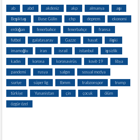
ab
abd
akdeniz
akp
almanya
aşı
Beşiktaş
Buse Gülin
chp
deprem
ekonomi
erdoğan
fenerbahce
fenerbahçe
fransa
futbol
galatasaray
Gazze
hayat
ilişki
imamoğlu
iran
israil
istanbul
işsizlik
kadın
korona
koronavirüs
kovit-19
libya
pandemi
rusya
salgın
sosyal medya
suriye
süper lig
tbmm
trabzonspor
trump
türkiye
Yunanistan
çin
çocuk
ölüm
özgür özel