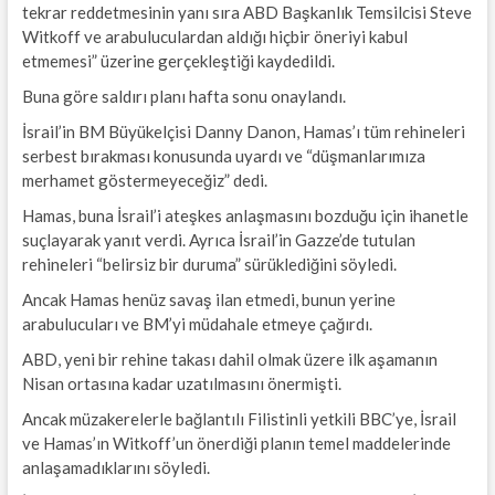
tekrar reddetmesinin yanı sıra ABD Başkanlık Temsilcisi Steve
Witkoff ve arabuluculardan aldığı hiçbir öneriyi kabul
etmemesi” üzerine gerçekleştiği kaydedildi.
Buna göre saldırı planı hafta sonu onaylandı.
İsrail’in BM Büyükelçisi Danny Danon, Hamas’ı tüm rehineleri
serbest bırakması konusunda uyardı ve “düşmanlarımıza
merhamet göstermeyeceğiz” dedi.
Hamas, buna İsrail’i ateşkes anlaşmasını bozduğu için ihanetle
suçlayarak yanıt verdi. Ayrıca İsrail’in Gazze’de tutulan
rehineleri “belirsiz bir duruma” sürüklediğini söyledi.
Ancak Hamas henüz savaş ilan etmedi, bunun yerine
arabulucuları ve BM’yi müdahale etmeye çağırdı.
ABD, yeni bir rehine takası dahil olmak üzere ilk aşamanın
Nisan ortasına kadar uzatılmasını önermişti.
Ancak müzakerelerle bağlantılı Filistinli yetkili BBC’ye, İsrail
ve Hamas’ın Witkoff’un önerdiği planın temel maddelerinde
anlaşamadıklarını söyledi.