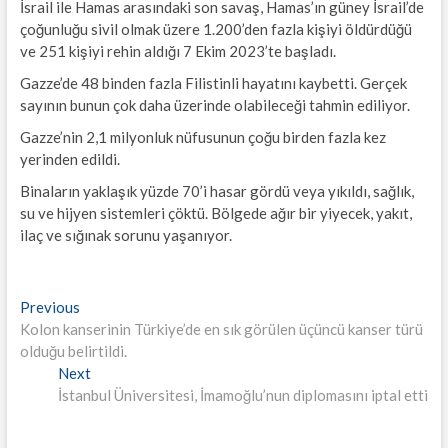
İsrail ile Hamas arasındaki son savaş, Hamas’ın güney İsrail’de
çoğunluğu sivil olmak üzere 1.200’den fazla kişiyi öldürdüğü
ve 251 kişiyi rehin aldığı 7 Ekim 2023’te başladı.
Gazze’de 48 binden fazla Filistinli hayatını kaybetti. Gerçek
sayının bunun çok daha üzerinde olabileceği tahmin ediliyor.
Gazze’nin 2,1 milyonluk nüfusunun çoğu birden fazla kez
yerinden edildi.
Binaların yaklaşık yüzde 70’i hasar gördü veya yıkıldı, sağlık,
su ve hijyen sistemleri çöktü. Bölgede ağır bir yiyecek, yakıt,
ilaç ve sığınak sorunu yaşanıyor.
Yazı
Previous
Previous
post:
Kolon kanserinin Türkiye’de en sık görülen üçüncü kanser türü
gezinmesi
olduğu belirtildi.
Next
Next
post:
İstanbul Üniversitesi, İmamoğlu’nun diplomasını iptal etti