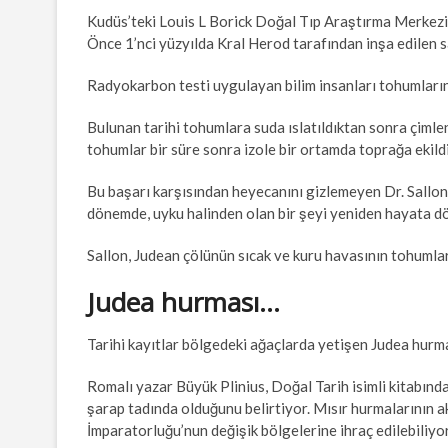
Kudüs’teki Louis L Borick Doğal Tıp Araştırma Merkezi 
Önce 1’nci yüzyılda Kral Herod tarafından inşa edilen 
Radyokarbon testi uygulayan bilim insanları tohumların 
Bulunan tarihi tohumlara suda ıslatıldıktan sonra çimle
tohumlar bir süre sonra izole bir ortamda toprağa ekild
Bu başarı karşısından heyecanını gizlemeyen Dr. Sallon , 
dönemde, uyku halinden olan bir şeyi yeniden hayata d
Sallon, Judean çölünün sıcak ve kuru havasının tohumlar
Judea hurması…
Tarihi kayıtlar bölgedeki ağaçlarda yetişen Judea hurmala
Romalı yazar Büyük Plinius, Doğal Tarih isimli kitabında 
şarap tadında olduğunu belirtiyor. Mısır hurmalarının 
İmparatorluğu’nun değişik bölgelerine ihraç edilebiliyo