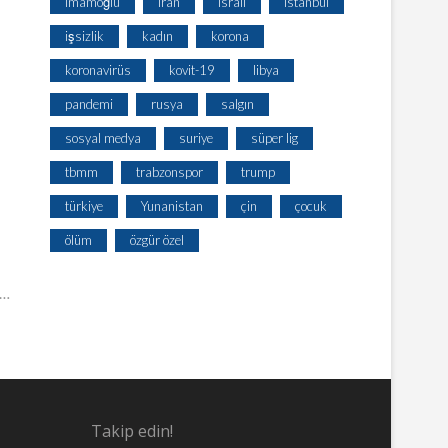
imamoğlu
iran
israil
istanbul
işsizlik
kadın
korona
koronavirüs
kovit-19
libya
pandemi
rusya
salgın
sosyal medya
suriye
süper lig
tbmm
trabzonspor
trump
türkiye
Yunanistan
çin
çocuk
ölüm
özgür özel
!…
Takip edin!