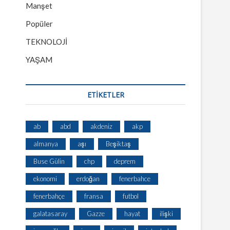
Manşet
Popüler
TEKNOLOJİ
YAŞAM
ETİKETLER
ab
abd
akdeniz
akp
almanya
aşı
Beşiktaş
Buse Gülin
chp
deprem
ekonomi
erdoğan
fenerbahce
fenerbahçe
fransa
futbol
galatasaray
Gazze
hayat
ilişki