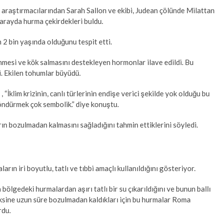
araştırmacılarından Sarah Sallon ve ekibi, Judean çölünde Milattan
sarayda hurma çekirdekleri buldu.
2 bin yaşında olduğunu tespit etti.
nmesi ve kök salmasını destekleyen hormonlar ilave edildi. Bu
i. Ekilen tohumlar büyüdü.
“İklim krizinin, canlı türlerinin endişe verici şekilde yok olduğu bu
öndürmek çok sembolik.” diye konuştu.
ın bozulmadan kalmasını sağladığını tahmin ettiklerini söyledi.
rın iri boyutlu, tatlı ve tıbbi amaçlı kullanıldığını gösteriyor.
bölgedeki hurmalardan aşırı tatlı bir su çıkarıldığını ve bunun ballı
aksine uzun süre bozulmadan kaldıkları için bu hurmalar Roma
rdu.