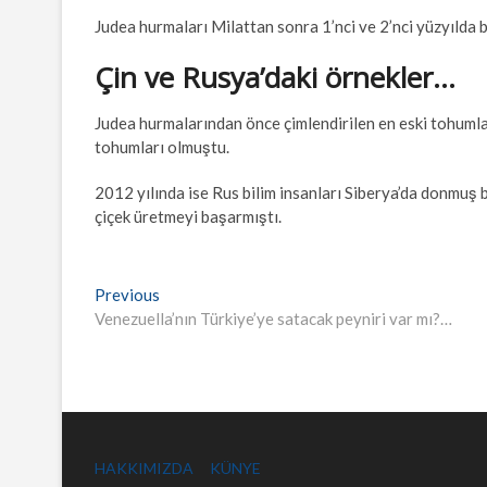
Judea hurmaları Milattan sonra 1’nci ve 2’nci yüzyılda
Çin ve Rusya’daki örnekler…
Judea hurmalarından önce çimlendirilen en eski tohumlar
tohumları olmuştu.
2012 yılında ise Rus bilim insanları Siberya’da donmuş 
çiçek üretmeyi başarmıştı.
Yazı
Previous
Previous
post:
Venezuella’nın Türkiye’ye satacak peyniri var mı?…
gezinmesi
HAKKIMIZDA
KÜNYE