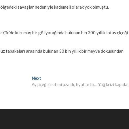
 bölgedeki savaşlar nedeniyle kademeli olarak yok olmuştu.
 Çin’de kurumuş bir göl yatağında bulunan bin 300 yıllık lotus çiçeği
buz tabakaları arasında bulunan 30 bin yıllık bir meyve dokusundan
Next
Next
post:
Ayçiçeği üretimi azaldı, fiyat arttı… Yağ krizi kapıda