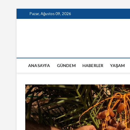
Skip
Pazar, Ağustos 09, 2026
to
content
GazeteSanal
ANASAYFA
GÜNDEM
HABERLER
YAŞAM