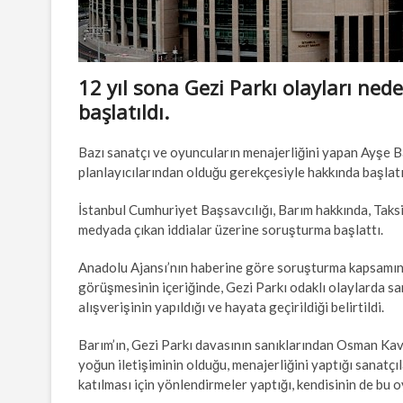
12 yıl sona Gezi Parkı olayları ne
başlatıldı.
Bazı sanatçı ve oyuncuların menajerliğini yapan Ayşe Ba
planlayıcılarından olduğu gerekçesiyle hakkında başlat
İstanbul Cumhuriyet Başsavcılığı, Barım hakkında, Taksim’
medyada çıkan iddialar üzerine soruşturma başlattı.
Anadolu Ajansı’nın haberine göre soruşturma kapsamında
görüşmesinin içeriğinde, Gezi Parkı odaklı olaylarda sa
alışverişinin yapıldığı ve hayata geçirildiği belirtildi.
Barım’ın, Gezi Parkı davasının sanıklarından Osman Kav
yoğun iletişiminin olduğu, menajerliğini yaptığı sanatçı
katılması için yönlendirmeler yaptığı, kendisinin de bu o