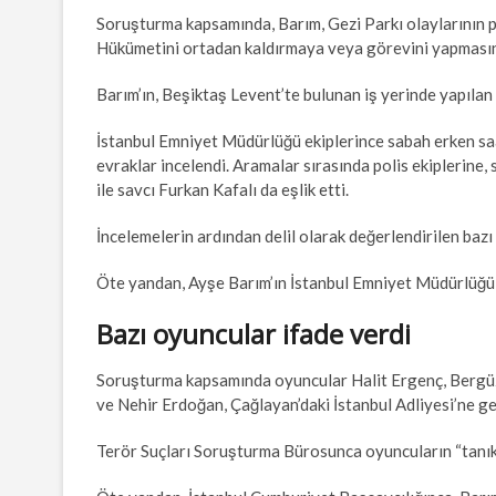
Soruşturma kapsamında, Barım, Gezi Parkı olaylarının 
Hükümetini ortadan kaldırmaya veya görevini yapmasın
Barım’ın, Beşiktaş Levent’te bulunan iş yerinde yapıla
İstanbul Emniyet Müdürlüğü ekiplerince sabah erken saa
evraklar incelendi. Aramalar sırasında polis ekiplerin
ile savcı Furkan Kafalı da eşlik etti.
İncelemelerin ardından delil olarak değerlendirilen bazı 
Öte yandan, Ayşe Barım’ın İstanbul Emniyet Müdürlüğü
Bazı oyuncular ifade verdi
Soruşturma kapsamında oyuncular Halit Ergenç, Bergüz
ve Nehir Erdoğan, Çağlayan’daki İstanbul Adliyesi’ne ge
Terör Suçları Soruşturma Bürosunca oyuncuların “tanık” s