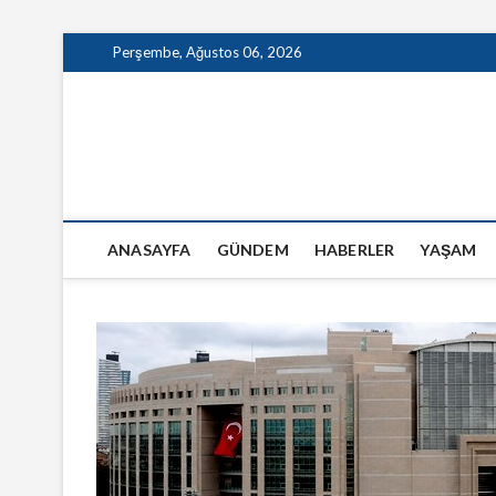
Skip
Perşembe, Ağustos 06, 2026
to
content
GazeteSanal
ANASAYFA
GÜNDEM
HABERLER
YAŞAM