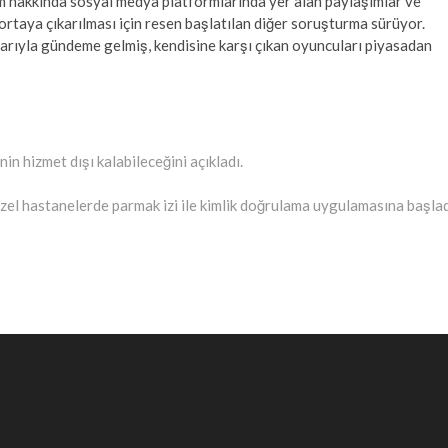
m hakkında sosyal medya platformlarında yer alan paylaşımlar ve
 ortaya çıkarılması için resen başlatılan diğer soruşturma sürüyor.
arıyla gündeme gelmiş, kendisine karşı çıkan oyuncuları piyasadan
n hizmet dışı kalabileceğini açıkladı.
ext
ost:
zel hastanelerde parmak izi ile kimlik doğrulama uygulamasına başlad