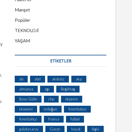
Manşet
Popüler
TEKNOLOJİ
YAŞAM
ay
ETİKETLER
r.
ab
abd
akdeniz
akp
almanya
aşı
Beşiktaş
Buse Gülin
chp
deprem
u
ekonomi
erdoğan
fenerbahce
fenerbahçe
fransa
futbol
galatasaray
Gazze
hayat
ilişki