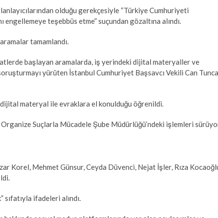
planlayıcılarından olduğu gerekçesiyle “Türkiye Cumhuriyeti
ı engellemeye teşebbüs etme” suçundan gözaltına alındı.
n aramalar tamamlandı.
tlerde başlayan aramalarda, iş yerindeki dijital materyaller ve
e, soruşturmayı yürüten İstanbul Cumhuriyet Başsavcı Vekili Can Tunc
dijital materyal ile evraklara el konulduğu öğrenildi.
 Organize Suçlarla Mücadele Şube Müdürlüğü’ndeki işlemleri sürüyo
ar Korel, Mehmet Günsur, Ceyda Düvenci, Nejat İşler, Rıza Kocaoğl
ldi.
ıfatıyla ifadeleri alındı.