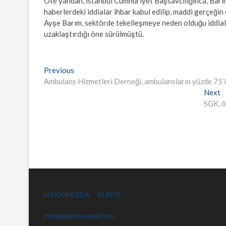
Öte yandan, İstanbul Cumhuriyet Başsavcılığınca, Barı
haberlerdeki iddialar ihbar kabul edilip, maddi gerçeğin
Ayşe Barım, sektörde tekelleşmeye neden olduğu iddial
uzaklaştırdığı öne sürülmüştü.
Yazı
Previous
Previous
post:
Ambulans Hizmetleri Derneği, ambulansların yüzde 75’ini
gezinmesi
N
Next
p
SGK, ö
HAKKIMIZDA
KÜNYE
info@gazetesanal.com