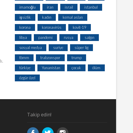
imamoğlu
iran
israil
istanbul
işsizlik
kadın
kemal aslan
korona
koronavirüs
kovit-19
libya
pandemi
rusya
salgın
sosyal medya
suriye
süper lig
tbmm
trabzonspor
trump
ı.
türkiye
Yunanistan
çocuk
ölüm
özgür özel
Takip edin!