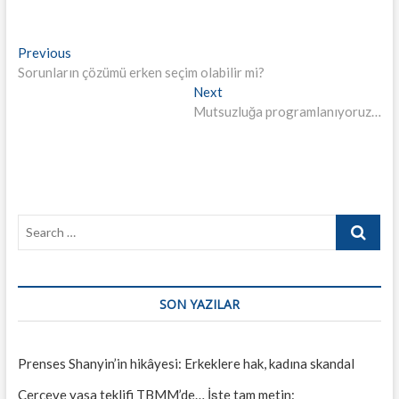
Yazı
Previous
Previous
post:
Sorunların çözümü erken seçim olabilir mi?
gezinmesi
Next
Next
post:
Mutsuzluğa programlanıyoruz…
Search
…
SON YAZILAR
Prenses Shanyin’in hikâyesi: Erkeklere hak, kadına skandal
Çerçeve yasa teklifi TBMM’de… İşte tam metin: