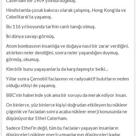
Caterham ise 1909 yılında doğmuş.
Hindistan’da çocuk bakıcısı olarak çalışmış, Hong Kong’da ve
Cebelitarık’ta yaşamış.
Bu 116 yıl boyunda tarihin canlı tanığı olmuş.
İki dünya savaşı görmüş.
Atom bombasının insanlığa ve doğaya nasıl bir zarar verdiğini,
atılırken neler dendiğini, sonra neler yaşandığını duymuş,
görmüş, okumuş.
Kim bilir bunu yaşayanlarla da karşılaşmıştır belki…
Yıllar sonra Çernobil faciasının ve radyoaktif bulutların neden
olduğu etkiyi de yaşamış.
BBC’nin haberinde yok ama bir soruyu da merak ediyor insan.
On binlerce, yüz binlerce kişiyi doğrudan etkileyen bu nükleer
çılgınlık ve faciadan sonra acaba nükleer enerji konusunda ne
düşünüyordur Ethel Caterham.
Sadece Ethel’in değil, tüm bu faciaları yaşayan insanların
düşünceleri nükleer enerji uzmanlarının düşünceleri kadar