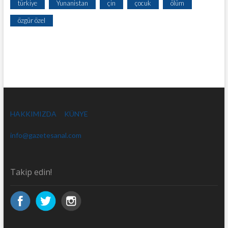
türkiye
Yunanistan
çin
çocuk
ölüm
özgür özel
HAKKIMIZDA
KÜNYE
info@gazetesanal.com
Takip edin!