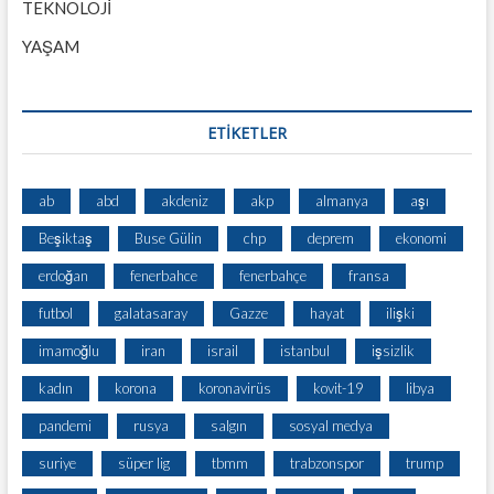
TEKNOLOJİ
YAŞAM
ETİKETLER
ab
abd
akdeniz
akp
almanya
aşı
Beşiktaş
Buse Gülin
chp
deprem
ekonomi
erdoğan
fenerbahce
fenerbahçe
fransa
futbol
galatasaray
Gazze
hayat
ilişki
imamoğlu
iran
israil
istanbul
işsizlik
kadın
korona
koronavirüs
kovit-19
libya
pandemi
rusya
salgın
sosyal medya
suriye
süper lig
tbmm
trabzonspor
trump