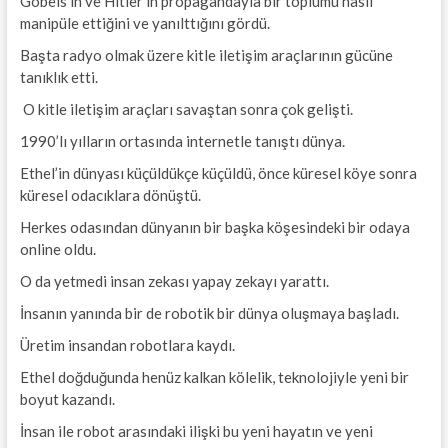
Göbels’in ve Hitler’in propagandayla bir toplumu nasıl
manipüle ettiğini ve yanılttığını gördü.
Başta radyo olmak üzere kitle iletişim araçlarının gücüne
tanıklık etti.
O kitle iletişim araçları savaştan sonra çok gelişti.
1990’lı yılların ortasında internetle tanıştı dünya.
Ethel’in dünyası küçüldükçe küçüldü, önce küresel köye sonra
küresel odacıklara dönüştü.
Herkes odasından dünyanın bir başka köşesindeki bir odaya
online oldu.
O da yetmedi insan zekası yapay zekayı yarattı.
İnsanın yanında bir de robotik bir dünya oluşmaya başladı.
Üretim insandan robotlara kaydı.
Ethel doğduğunda henüz kalkan kölelik, teknolojiyle yeni bir
boyut kazandı.
İnsan ile robot arasındaki ilişki bu yeni hayatın ve yeni