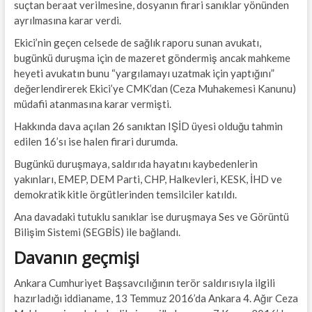
suçtan beraat verilmesine, dosyanın firari sanıklar yönünden
ayrılmasına karar verdi.
Ekici’nin geçen celsede de sağlık raporu sunan avukatı,
bugünkü duruşma için de mazeret göndermiş ancak mahkeme
heyeti avukatın bunu “yargılamayı uzatmak için yaptığını”
değerlendirerek Ekici’ye CMK’dan (Ceza Muhakemesi Kanunu)
müdafii atanmasına karar vermişti.
Hakkında dava açılan 26 sanıktan IŞİD üyesi olduğu tahmin
edilen 16’sı ise halen firari durumda.
Bugünkü duruşmaya, saldırıda hayatını kaybedenlerin
yakınları, EMEP, DEM Parti, CHP, Halkevleri, KESK, İHD ve
demokratik kitle örgütlerinden temsilciler katıldı.
Ana davadaki tutuklu sanıklar ise duruşmaya Ses ve Görüntü
Bilişim Sistemi (SEGBİS) ile bağlandı.
Davanın geçmişi
Ankara Cumhuriyet Başsavcılığının terör saldırısıyla ilgili
hazırladığı iddianame, 13 Temmuz 2016’da Ankara 4. Ağır Ceza