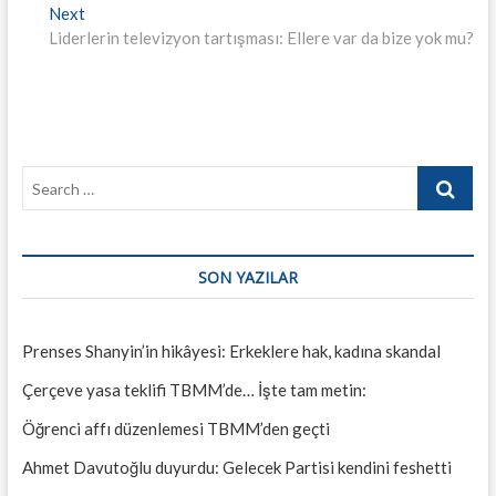
gezinmesi
Next
Next
post:
Liderlerin televizyon tartışması: Ellere var da bize yok mu?
Search
…
SON YAZILAR
Prenses Shanyin’in hikâyesi: Erkeklere hak, kadına skandal
Çerçeve yasa teklifi TBMM’de… İşte tam metin:
Öğrenci affı düzenlemesi TBMM’den geçti
Ahmet Davutoğlu duyurdu: Gelecek Partisi kendini feshetti