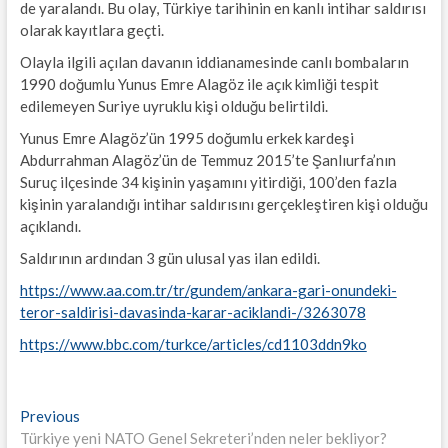
de yaralandı. Bu olay, Türkiye tarihinin en kanlı intihar saldırısı
olarak kayıtlara geçti.
Olayla ilgili açılan davanın iddianamesinde canlı bombaların
1990 doğumlu Yunus Emre Alagöz ile açık kimliği tespit
edilemeyen Suriye uyruklu kişi olduğu belirtildi.
Yunus Emre Alagöz’ün 1995 doğumlu erkek kardeşi
Abdurrahman Alagöz’ün de Temmuz 2015’te Şanlıurfa’nın
Suruç ilçesinde 34 kişinin yaşamını yitirdiği, 100’den fazla
kişinin yaralandığı intihar saldırısını gerçekleştiren kişi olduğu
açıklandı.
Saldırının ardından 3 gün ulusal yas ilan edildi.
https://www.aa.com.tr/tr/gundem/ankara-gari-onundeki-
teror-saldirisi-davasinda-karar-aciklandi-/3263078
https://www.bbc.com/turkce/articles/cd1103ddn9ko
Yazı
Previous
Previous
post:
Türkiye yeni NATO Genel Sekreteri’nden neler bekliyor?