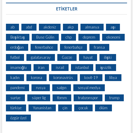
ETİKETLER
ab
abd
akdeniz
akp
almanya
aşı
Beşiktaş
Buse Gülin
chp
deprem
ekonomi
erdoğan
fenerbahce
fenerbahçe
fransa
futbol
galatasaray
Gazze
hayat
ilişki
imamoğlu
iran
israil
istanbul
işsizlik
kadın
korona
koronavirüs
kovit-19
libya
pandemi
rusya
salgın
sosyal medya
suriye
süper lig
tbmm
trabzonspor
trump
türkiye
Yunanistan
çin
çocuk
ölüm
özgür özel