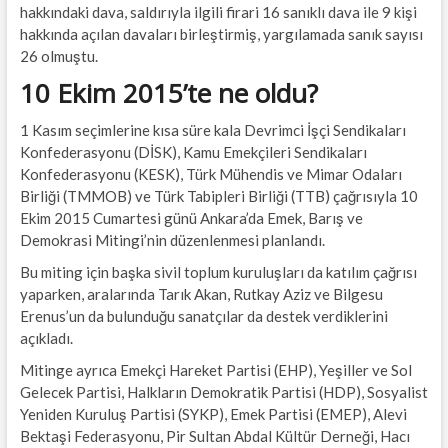
hakkındaki dava, saldırıyla ilgili firari 16 sanıklı dava ile 9 kişi
hakkında açılan davaları birleştirmiş, yargılamada sanık sayısı
26 olmuştu.
10 Ekim 2015’te ne oldu?
1 Kasım seçimlerine kısa süre kala Devrimci İşçi Sendikaları
Konfederasyonu (DİSK), Kamu Emekçileri Sendikaları
Konfederasyonu (KESK), Türk Mühendis ve Mimar Odaları
Birliği (TMMOB) ve Türk Tabipleri Birliği (TTB) çağrısıyla 10
Ekim 2015 Cumartesi günü Ankara’da Emek, Barış ve
Demokrasi Mitingi’nin düzenlenmesi planlandı.
Bu miting için başka sivil toplum kuruluşları da katılım çağrısı
yaparken, aralarında Tarık Akan, Rutkay Aziz ve Bilgesu
Erenus’un da bulunduğu sanatçılar da destek verdiklerini
açıkladı.
Mitinge ayrıca Emekçi Hareket Partisi (EHP), Yeşiller ve Sol
Gelecek Partisi, Halkların Demokratik Partisi (HDP), Sosyalist
Yeniden Kuruluş Partisi (SYKP), Emek Partisi (EMEP), Alevi
Bektaşi Federasyonu, Pir Sultan Abdal Kültür Derneği, Hacı