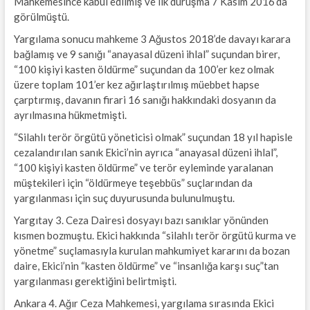
Mahkemesince kabul edilmiş ve ilk duruşma 7 Kasım 2016’da
görülmüştü.
Yargılama sonucu mahkeme 3 Ağustos 2018’de davayı karara
bağlamış ve 9 sanığı “anayasal düzeni ihlal” suçundan birer,
“100 kişiyi kasten öldürme” suçundan da 100’er kez olmak
üzere toplam 101’er kez ağırlaştırılmış müebbet hapse
çarptırmış, davanın firari 16 sanığı hakkındaki dosyanın da
ayrılmasına hükmetmişti.
“Silahlı terör örgütü yöneticisi olmak” suçundan 18 yıl hapisle
cezalandırılan sanık Ekici’nin ayrıca “anayasal düzeni ihlal”,
“100 kişiyi kasten öldürme” ve terör eyleminde yaralanan
müştekileri için “öldürmeye teşebbüs” suçlarından da
yargılanması için suç duyurusunda bulunulmuştu.
Yargıtay 3. Ceza Dairesi dosyayı bazı sanıklar yönünden
kısmen bozmuştu. Ekici hakkında “silahlı terör örgütü kurma ve
yönetme” suçlamasıyla kurulan mahkumiyet kararını da bozan
daire, Ekici’nin “kasten öldürme” ve “insanlığa karşı suç”tan
yargılanması gerektiğini belirtmişti.
Ankara 4. Ağır Ceza Mahkemesi, yargılama sırasında Ekici