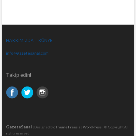
HAKKIMIZDA
KÜNYE
info@gazetesanal.com
Takip edin!
GazeteSanal
| Designed by:
Theme Freesia
|
WordPress
| © Copyright All
right reserved