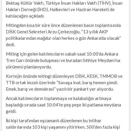
Bektaş Kültür Vakfı, Türkiye İnsan Hakları Vakfı (TİHV), İnsan
Hakları Derneği (İHD), Halkevleri ve Haziran Hareketi de
katılacağını açıkladı.
Mitingden kısa bir süre önce düzenlenen basın toplantısında
DİSK Genel Sekreteri Arzu Çerkezoğlu, “13 yıllık AKP
politikalarından mağdur olan herkes o gün Ankara’da olacak”
dedi.
Miting için gelen katılımcıların sabah saat 10:00’da Ankara
Tren Garı önünde buluşması ve buradan Sıhhiye Meydanı’na
yürümesi planlanıyordu.
Kortejin önünde mitingi düzenleyen DİSK, KESK, TMMOB ve
TTB ortak imzalı üzerinde “Savaşa inat, barış hemen şimdi.
Emek, barış ve demokrasi” yazılı bir pankart yer alıyordu.
Ancak katılımcıların toplanmaya ve kalabalığın artmaya
başladığı sırada saat 10:04’te peş peşe iki patlama meydana
geldi.
İki kişi tarafından eşzamanlı düzenlenen bu intihar
saldırılarında 103 kişi yaşamını yitirirken, 500’den fazla kişi