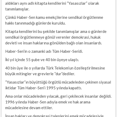
aldıkları aynı adlı kitapta kendilerini “Yasasızlar” olarak
tanımlamışlar.
Çünkü Haber-Sen kamu emekçilerine sendikal örgütlenme
hakkı tanınmadığı günlerde kuruldu.
Kitapta kendilerini bu şekilde tanımlamışlar ama o günlerde
sendikal örgütlenmeye gönül verenler demokrasi, hukuk
devleti ve insan haklarına gönülden bağlı olan insanlardı.
Haber-Sen’in o zamanki adı Tüm Haber-Sen’di.
İki yıl içinde 55 şube ve 40 bin üyeye ulaştı.
40 bin üye ile o yıllarda Türk Telekom’un özelleştirilmesine
büyük mitingler ve grevlerle “dur”dediler.
“Yasasızlar”ın büyüttüğü örgütlü mücadeleden çekinen siyasal
iktidar Tüm Haber-Sen’i 1995 yılında kapattı.
Ama onlar mücadeleden yılacak, geri çekilecek insanlar değildi.
1996 yılında Haber-Sen adıyla emek ve hak arama
mücadelesine devam ettiler.
İnsan hakları ve demokrasi taleplerini emek mücadelesiyle