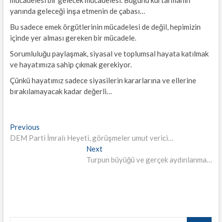
yanında geleceği inşa etmenin de çabası…
Bu sadece emek örgütlerinin mücadelesi de değil, hepimizin
içinde yer alması gereken bir mücadele.
Sorumluluğu paylaşmak, siyasal ve toplumsal hayata katılmak
ve hayatımıza sahip çıkmak gerekiyor.
Çünkü hayatımız sadece siyasilerin kararlarına ve ellerine
bırakılamayacak kadar değerli…
Yazı
Previous
Previous
post:
DEM Parti İmralı Heyeti, görüşmeler umut verici…
gezinmesi
Next
Next
post:
Turpun büyüğü ve gerçek aydınlanma…
Search