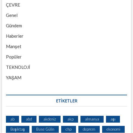
ÇEVRE
Genel
Gündem
Haberler
Manşet
Popüler
TEKNOLOJİ
YAŞAM
ETİKETLER
ab
abd
akdeniz
akp
almanya
aşı
Beşiktaş
Buse Gülin
chp
deprem
ekonomi