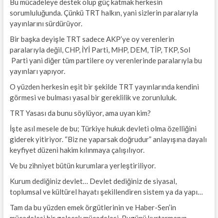
Bu mücadeleye destek olup güç katmak herkesin
sorumluluğunda. Çünkü TRT halkın, yani sizlerin paralarıyla
yayınlarını sürdürüyor.
Bir başka deyişle TRT sadece AKP’ye oy verenlerin
paralarıyla değil, CHP, İYİ Parti, MHP, DEM, TİP, TKP, Sol
Parti yani diğer tüm partilere oy verenlerinde paralarıyla bu
yayınları yapıyor.
O yüzden herkesin eşit bir şekilde TRT yayınlarında kendini
görmesi ve bulması yasal bir gereklilik ve zorunluluk.
TRT Yasası da bunu söylüyor, ama uyan kim?
İşte asıl mesele de bu; Türkiye hukuk devleti olma özelliğini
giderek yitiriyor. “Biz ne yaparsak doğrudur” anlayışına dayalı
keyfiyet düzeni hakim kılınmaya çalışılıyor.
Ve bu zihniyet bütün kurumlara yerleştiriliyor.
Kurum dediğiniz devlet… Devlet dediğiniz de siyasal,
toplumsal ve kültürel hayatı şekillendiren sistem ya da yapı…
Tam da bu yüzden emek örgütlerinin ve Haber-Sen’in
mücadelesi bir gelecek mücadelesi. Bugünü kurtarmanın