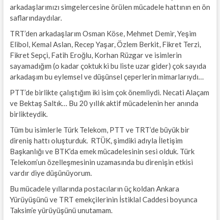
arkadaşlarımızı simgelercesine örülen mücadele hattının en ön
saflarındaydılar.
TRT’den arkadaşlarım Osman Köse, Mehmet Demir, Yeşim
Elibol, Kemal Aslan, Recep Yaşar, Özlem Berkit, Fikret Terzi,
Fikret Sepçi, Fatih Eroğlu, Korhan Rüzgar ve isimlerin
sayamadığım (o kadar çoktuk ki bu liste uzar gider) çok sayıda
arkadaşım bu eylemsel ve düşünsel çeperlerin mimarlarıydı…
PTT’de birlikte çalıştığım iki isim çok önemliydi. Necati Alaçam
ve Bektaş Saltık… Bu 20 yıllık aktif mücadelenin her anında
birlikteydik.
Tüm bu isimlerle Türk Telekom, PTT ve TRT’de büyük bir
direniş hattı oluşturduk. RTÜK, şimdiki adıyla İletişim
Başkanlığı ve BTK’da emek mücadelesinin sesi olduk. Türk
Telekom’un özelleşmesinin uzamasında bu direnişin etkisi
vardır diye düşünüyorum.
Bu mücadele yıllarında postacıların üç koldan Ankara
Yürüyüşünü ve TRT emekçilerinin İstiklal Caddesi boyunca
Taksim’e yürüyüşünü unutamam.