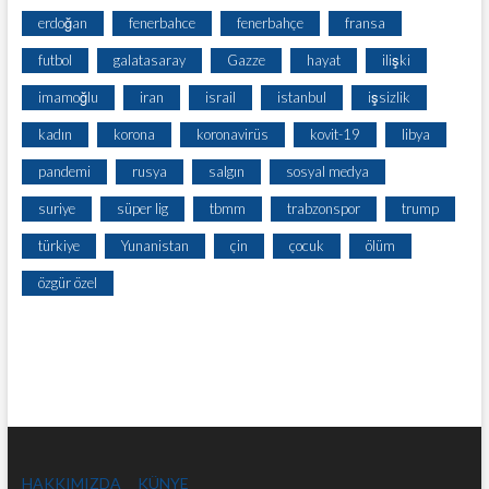
erdoğan
fenerbahce
fenerbahçe
fransa
futbol
galatasaray
Gazze
hayat
ilişki
imamoğlu
iran
israil
istanbul
işsizlik
kadın
korona
koronavirüs
kovit-19
libya
pandemi
rusya
salgın
sosyal medya
suriye
süper lig
tbmm
trabzonspor
trump
türkiye
Yunanistan
çin
çocuk
ölüm
özgür özel
HAKKIMIZDA
KÜNYE