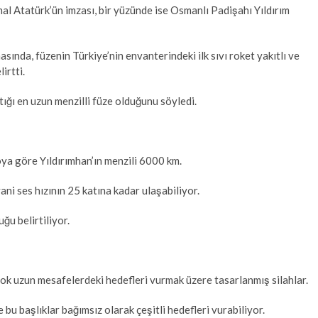
l Atatürk’ün imzası, bir yüzünde ise Osmanlı Padişahı Yıldırım
sında, füzenin Türkiye’nin envanterindeki ilk sıvı roket yakıtlı ve
irtti.
tığı en uzun menzilli füze olduğunu söyledi.
ya göre Yıldırımhan’ın menzili 6000 km.
i ses hızının 25 katına kadar ulaşabiliyor.
uğu belirtiliyor.
 çok uzun mesafelerdeki hedefleri vurmak üzere tasarlanmış silahlar.
 bu başlıklar bağımsız olarak çeşitli hedefleri vurabiliyor.