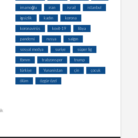
imamoğlu
iran
israil
istanbul
işsizlik
kadın
korona
koronavirüs
kovit-19
libya
pandemi
rusya
salgın
sosyal medya
suriye
süper lig
tbmm
trabzonspor
trump
türkiye
Yunanistan
çin
çocuk
ölüm
özgür özel
ik