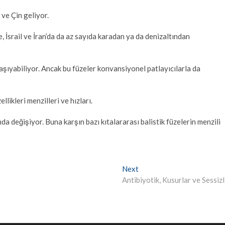
ve Çin geliyor.
, İsrail ve İran’da da az sayıda karadan ya da denizaltından
taşıyabiliyor. Ancak bu füzeler konvansiyonel patlayıcılarla da
likleri menzilleri ve hızları.
da değişiyor. Buna karşın bazı kıtalararası balistik füzelerin menzili
Next
Next
post:
Antibiyotik, Kusurlar ve Sessizl