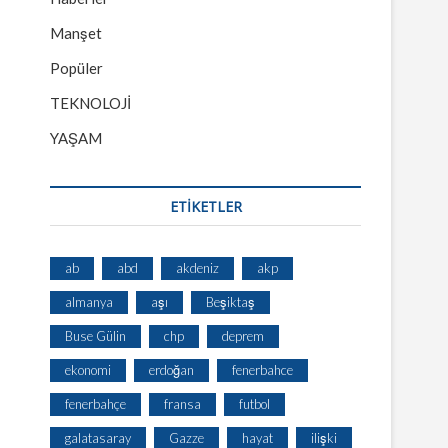
Manşet
Popüler
TEKNOLOJİ
YAŞAM
ETİKETLER
ab
abd
akdeniz
akp
almanya
aşı
Beşiktaş
Buse Gülin
chp
deprem
ekonomi
erdoğan
fenerbahce
fenerbahçe
fransa
futbol
galatasaray
Gazze
hayat
ilişki