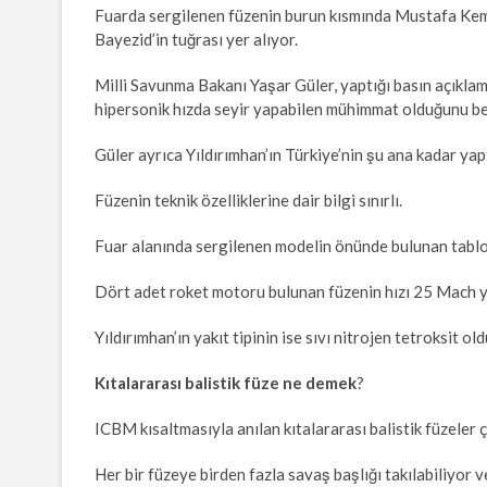
Fuarda sergilenen füzenin burun kısmında Mustafa Kema
Bayezid’in tuğrası yer alıyor.
Milli Savunma Bakanı Yaşar Güler, yaptığı basın açıklama
hipersonik hızda seyir yapabilen mühimmat olduğunu bel
Güler ayrıca Yıldırımhan’ın Türkiye’nin şu ana kadar yap
Füzenin teknik özelliklerine dair bilgi sınırlı.
Fuar alanında sergilenen modelin önünde bulunan tablo
Dört adet roket motoru bulunan füzenin hızı 25 Mach yan
Yıldırımhan’ın yakıt tipinin ise sıvı nitrojen tetroksit old
Kıtalararası balistik füze ne demek
?
ICBM kısaltmasıyla anılan kıtalararası balistik füzeler
Her bir füzeye birden fazla savaş başlığı takılabiliyor ve