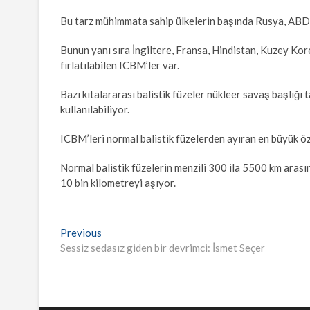
Bu tarz mühimmata sahip ülkelerin başında Rusya, ABD 
Bunun yanı sıra İngiltere, Fransa, Hindistan, Kuzey Kore
fırlatılabilen ICBM’ler var.
Bazı kıtalararası balistik füzeler nükleer savaş başlığı 
kullanılabiliyor.
ICBM’leri normal balistik füzelerden ayıran en büyük özel
Normal balistik füzelerin menzili 300 ila 5500 km arasın
10 bin kilometreyi aşıyor.
Yazı
Previous
Previous
post:
Sessiz sedasız giden bir devrimci: İsmet Seçer
gezinmesi