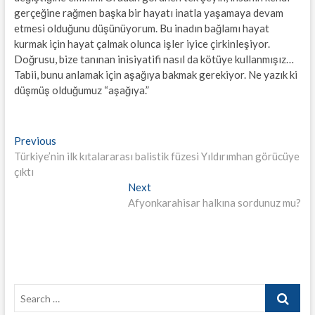
gerçeğine rağmen başka bir hayatı inatla yaşamaya devam
etmesi olduğunu düşünüyorum. Bu inadın bağlamı hayat
kurmak için hayat çalmak olunca işler iyice çirkinleşiyor.
Doğrusu, bize tanınan inisiyatifi nasıl da kötüye kullanmışız…
Tabii, bunu anlamak için aşağıya bakmak gerekiyor. Ne yazık ki
düşmüş olduğumuz “aşağıya.”
Yazı
Previous
Previous
post:
Türkiye’nin ilk kıtalararası balistik füzesi Yıldırımhan görücüye
gezinmesi
çıktı
Next
Next
post:
Afyonkarahisar halkına sordunuz mu?
Search
…