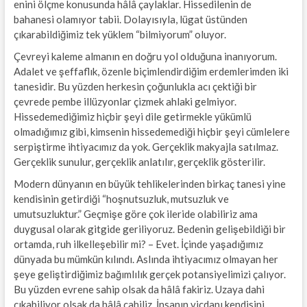
enini ölçme konusunda hâlâ çaylaklar. Hissedilenin de
bahanesi olamıyor tabii. Dolayısıyla, lügat üstünden
çıkarabildiğimiz tek yüklem “bilmiyorum” oluyor.
Çevreyi kaleme almanın en doğru yol olduğuna inanıyorum.
Adalet ve şeffaflık, özenle biçimlendirdiğim erdemlerimden iki
tanesidir. Bu yüzden herkesin çoğunlukla acı çektiği bir
çevrede pembe illüzyonlar çizmek ahlaki gelmiyor.
Hissedemediğimiz hiçbir şeyi dile getirmekle yükümlü
olmadığımız gibi, kimsenin hissedemediği hiçbir şeyi cümlelere
serpiştirme ihtiyacımız da yok. Gerçeklik makyajla satılmaz.
Gerçeklik sunulur, gerçeklik anlatılır, gerçeklik gösterilir.
Modern dünyanın en büyük tehlikelerinden birkaç tanesi yine
kendisinin getirdiği “hoşnutsuzluk, mutsuzluk ve
umutsuzluktur.” Geçmişe göre çok ileride olabiliriz ama
duygusal olarak gitgide geriliyoruz. Bedenin gelişebildiği bir
ortamda, ruh ilkelleşebilir mi? – Evet. İçinde yaşadığımız
dünyada bu mümkün kılındı. Aslında ihtiyacımız olmayan her
şeye geliştirdiğimiz bağımlılık gerçek potansiyelimizi çalıyor.
Bu yüzden evrene sahip olsak da hâlâ fakiriz. Uzaya dahi
çıkabiliyor olsak da hâlâ cahiliz. İnsanın vicdanı kendisini