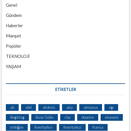
Genel
Gündem
Haberler
Manşet
Popüler
TEKNOLOJİ
YAŞAM
ETİKETLER
ab
abd
akdeniz
akp
almanya
aşı
Beşiktaş
Buse Gülin
chp
deprem
ekonomi
erdoğan
fenerbahce
fenerbahçe
fransa