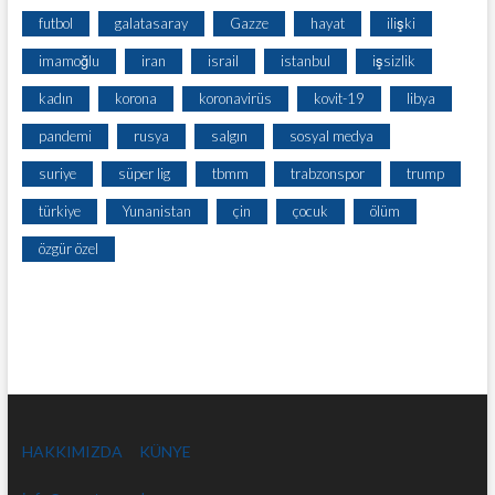
futbol
galatasaray
Gazze
hayat
ilişki
imamoğlu
iran
israil
istanbul
işsizlik
kadın
korona
koronavirüs
kovit-19
libya
pandemi
rusya
salgın
sosyal medya
suriye
süper lig
tbmm
trabzonspor
trump
türkiye
Yunanistan
çin
çocuk
ölüm
özgür özel
HAKKIMIZDA
KÜNYE