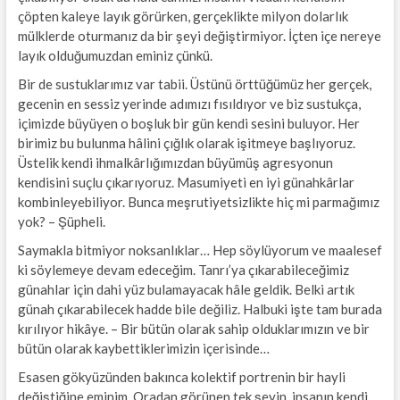
çöpten kaleye layık görürken, gerçeklikte milyon dolarlık
mülklerde oturmanız da bir şeyi değiştirmiyor. İçten içe nereye
layık olduğumuzdan eminiz çünkü.
Bir de sustuklarımız var tabii. Üstünü örttüğümüz her gerçek,
gecenin en sessiz yerinde adımızı fısıldıyor ve biz sustukça,
içimizde büyüyen o boşluk bir gün kendi sesini buluyor. Her
birimiz bu bulunma hâlini çığlık olarak işitmeye başlıyoruz.
Üstelik kendi ihmalkârlığımızdan büyümüş agresyonun
kendisini suçlu çıkarıyoruz. Masumiyeti en iyi günahkârlar
kombinleyebiliyor. Bunca meşrutiyetsizlikte hiç mi parmağımız
yok? – Şüpheli.
Saymakla bitmiyor noksanlıklar… Hep söylüyorum ve maalesef
ki söylemeye devam edeceğim. Tanrı’ya çıkarabileceğimiz
günahlar için dahi yüz bulamayacak hâle geldik. Belki artık
günah çıkarabilecek hadde bile değiliz. Halbuki işte tam burada
kırılıyor hikâye. – Bir bütün olarak sahip olduklarımızın ve bir
bütün olarak kaybettiklerimizin içerisinde…
Esasen gökyüzünden bakınca kolektif portrenin bir hayli
değiştiğine eminim. Oradan görünen tek şeyin, insanın kendi